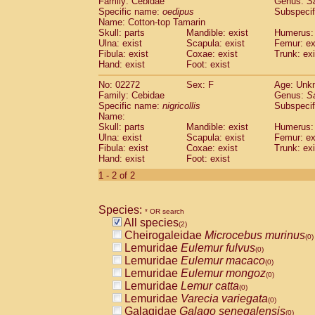
Family: Cebidae
Genus:
S
Cebidae
Saguinus midas
(0)
Specific name:
oedipus
Subspecif
Cebidae
Saguinus mystax
(0)
Name: Cotton-top Tamarin
Cebidae
Saguinus nigricollis
Skull: parts
Mandible: exist
(1)
Humerus: 
Cebidae
Saguinus oedipus
Ulna: exist
Scapula: exist
Femur: ex
(1)
Fibula: exist
Coxae: exist
Trunk: exi
Cebidae
Saguinus weddelli
(0)
Hand: exist
Foot: exist
Cebidae
Saguinus
spp.
(0)
Cebidae
Aotus trivirgatus
(0)
No: 02272
Sex: F
Age: Unk
Cebidae
Cebus albifrons
Family: Cebidae
Genus:
S
(0)
Cebidae
Cebus apella
Specific name:
nigricollis
Subspecif
(0)
Name:
Cebidae
Cebus capucinus
(0)
Skull: parts
Mandible: exist
Humerus: 
Cebidae
Cebus nigrivittatus
(0)
Ulna: exist
Scapula: exist
Femur: ex
Cebidae
Cebus
spp.
(0)
Fibula: exist
Coxae: exist
Trunk: exi
Cebidae
Saimiri boliviensis
Hand: exist
Foot: exist
(0)
Cebidae
Saimiri sciureus
(0)
1 - 2 of 2
Atelidae
Alouatta caraya
(0)
Atelidae
Alouatta fusca
(0)
Atelidae
Alouatta seniculus
Species:
(0)
* OR search
Atelidae
Alouatta
spp.
All species
(0)
(2)
Atelidae
Ateles belzebuth
Cheirogaleidae
Microcebus murinus
(0)
(0)
Atelidae
Ateles geoffroyi
Lemuridae
Eulemur fulvus
(0)
(0)
Atelidae
Ateles paniscus
Lemuridae
Eulemur macaco
(0)
(0)
Atelidae
Ateles
spp.
Lemuridae
Eulemur mongoz
(0)
(0)
Atelidae
Lagothrix lagothricha
Lemuridae
Lemur catta
(0)
(0)
Atelidae
Lagothrix lagothricha cana
Lemuridae
Varecia variegata
(0)
(0)
Pitheciidae
Cacajao calvus rubicundu
Galagidae
Galago senegalensis
(0)