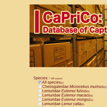
Species:
* OR search
All species
(2)
Cheirogaleidae
Microcebus murinus
(0)
Lemuridae
Eulemur fulvus
(0)
Lemuridae
Eulemur macaco
(0)
Lemuridae
Eulemur mongoz
(0)
Lemuridae
Lemur catta
(0)