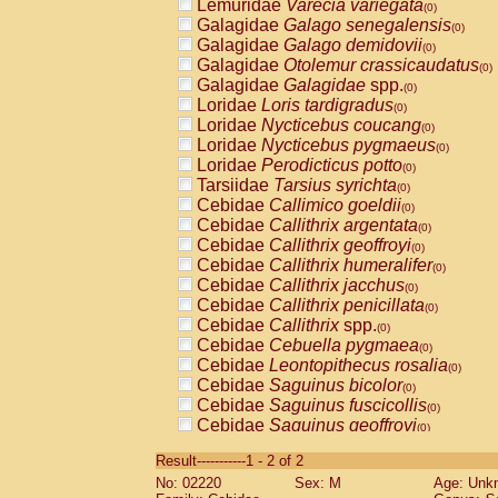
Lemuridae
Varecia variegata
(0)
Galagidae
Galago senegalensis
(0)
Galagidae
Galago demidovii
(0)
Galagidae
Otolemur crassicaudatus
(0)
Galagidae
Galagidae
spp.
(0)
Loridae
Loris tardigradus
(0)
Loridae
Nycticebus coucang
(0)
Loridae
Nycticebus pygmaeus
(0)
Loridae
Perodicticus potto
(0)
Tarsiidae
Tarsius syrichta
(0)
Cebidae
Callimico goeldii
(0)
Cebidae
Callithrix argentata
(0)
Cebidae
Callithrix geoffroyi
(0)
Cebidae
Callithrix humeralifer
(0)
Cebidae
Callithrix jacchus
(0)
Cebidae
Callithrix penicillata
(0)
Cebidae
Callithrix
spp.
(0)
Cebidae
Cebuella pygmaea
(0)
Cebidae
Leontopithecus rosalia
(0)
Cebidae
Saguinus bicolor
(0)
Cebidae
Saguinus fuscicollis
(0)
Cebidae
Saguinus geoffroyi
(0)
Cebidae
Saguinus imperator
(0)
Result-----------1 - 2 of 2
Cebidae
Saguinus labiatus
(0)
No: 02220
Sex: M
Age: Unk
Cebidae
Saguinus leucopus
(0)