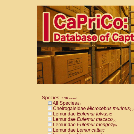
Species:
* OR search
All Species
(1)
Cheirogaleidae
Microcebus murinus
(0)
Lemuridae
Eulemur fulvus
(0)
Lemuridae
Eulemur macaco
(0)
Lemuridae
Eulemur mongoz
(0)
Lemuridae
Lemur catta
(0)