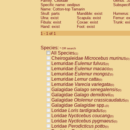
Family: Cebidae
Genus:
S
Cebidae
Saguinus midas
(0)
Specific name:
oedipus
Subspecif
Cebidae
Saguinus mystax
(0)
Name: Cotton-top Tamarin
Cebidae
Saguinus nigricollis
Skull: parts
Mandible: exist
(0)
Humerus: 
Cebidae
Saguinus oedipus
Ulna: exist
Scapula: exist
Femur: ex
(1)
Fibula: exist
Coxae: exist
Trunk: exi
Cebidae
Saguinus weddelli
(0)
Hand: exist
Foot: exist
Cebidae
Saguinus
spp.
(0)
Cebidae
Aotus trivirgatus
1 - 1 of 1
(0)
Cebidae
Cebus albifrons
(0)
Cebidae
Cebus apella
(0)
Species:
Cebidae
Cebus capucinus
* OR search
(0)
All Species
Cebidae
Cebus nigrivittatus
(1)
(0)
Cheirogaleidae
Microcebus murinus
Cebidae
Cebus
spp.
(0)
(0)
Lemuridae
Eulemur fulvus
Cebidae
Saimiri boliviensis
(0)
(0)
Lemuridae
Eulemur macaco
Cebidae
Saimiri sciureus
(0)
(0)
Lemuridae
Eulemur mongoz
Atelidae
Alouatta caraya
(0)
(0)
Lemuridae
Lemur catta
Atelidae
Alouatta fusca
(0)
(0)
Lemuridae
Varecia variegata
Atelidae
Alouatta seniculus
(0)
(0)
Galagidae
Galago senegalensis
Atelidae
Alouatta
spp.
(0)
(0)
Galagidae
Galago demidovii
Atelidae
Ateles belzebuth
(0)
(0)
Galagidae
Otolemur crassicaudatus
Atelidae
Ateles geoffroyi
(0)
(0)
Galagidae
Galagidae
spp.
Atelidae
Ateles paniscus
(0)
(0)
Loridae
Loris tardigradus
Atelidae
Ateles
spp.
(0)
(0)
Loridae
Nycticebus coucang
Atelidae
Lagothrix lagothricha
(0)
(0)
Loridae
Nycticebus pygmaeus
Atelidae
Lagothrix lagothricha cana
(0)
(0)
Loridae
Perodicticus potto
Pitheciidae
Cacajao calvus rubicundu
(0)