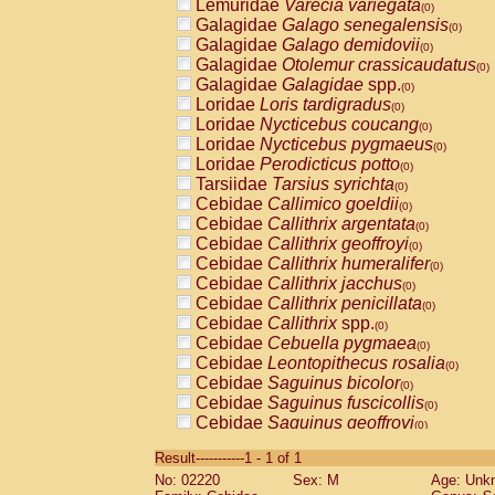
Lemuridae
Varecia variegata
(0)
Galagidae
Galago senegalensis
(0)
Galagidae
Galago demidovii
(0)
Galagidae
Otolemur crassicaudatus
(0)
Galagidae
Galagidae
spp.
(0)
Loridae
Loris tardigradus
(0)
Loridae
Nycticebus coucang
(0)
Loridae
Nycticebus pygmaeus
(0)
Loridae
Perodicticus potto
(0)
Tarsiidae
Tarsius syrichta
(0)
Cebidae
Callimico goeldii
(0)
Cebidae
Callithrix argentata
(0)
Cebidae
Callithrix geoffroyi
(0)
Cebidae
Callithrix humeralifer
(0)
Cebidae
Callithrix jacchus
(0)
Cebidae
Callithrix penicillata
(0)
Cebidae
Callithrix
spp.
(0)
Cebidae
Cebuella pygmaea
(0)
Cebidae
Leontopithecus rosalia
(0)
Cebidae
Saguinus bicolor
(0)
Cebidae
Saguinus fuscicollis
(0)
Cebidae
Saguinus geoffroyi
(0)
Cebidae
Saguinus imperator
(0)
Result-----------1 - 1 of 1
Cebidae
Saguinus labiatus
(0)
No: 02220
Sex: M
Age: Unk
Cebidae
Saguinus leucopus
(0)