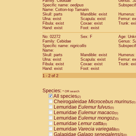
Family: Cebidae
Genus:
S
Cebidae
Saguinus midas
(0)
Specific name:
oedipus
Subspecif
Cebidae
Saguinus mystax
(0)
Name: Cotton-top Tamarin
Cebidae
Saguinus nigricollis
Skull: parts
Mandible: exist
(1)
Humerus: 
Cebidae
Saguinus oedipus
Ulna: exist
Scapula: exist
Femur: ex
(1)
Fibula: exist
Coxae: exist
Trunk: exi
Cebidae
Saguinus weddelli
(0)
Hand: exist
Foot: exist
Cebidae
Saguinus
spp.
(0)
Cebidae
Aotus trivirgatus
(0)
No: 02272
Sex: F
Age: Unk
Cebidae
Cebus albifrons
Family: Cebidae
Genus:
S
(0)
Cebidae
Cebus apella
Specific name:
nigricollis
Subspecif
(0)
Name:
Cebidae
Cebus capucinus
(0)
Skull: parts
Mandible: exist
Humerus: 
Cebidae
Cebus nigrivittatus
(0)
Ulna: exist
Scapula: exist
Femur: ex
Cebidae
Cebus
spp.
(0)
Fibula: exist
Coxae: exist
Trunk: exi
Cebidae
Saimiri boliviensis
Hand: exist
Foot: exist
(0)
Cebidae
Saimiri sciureus
(0)
1 - 2 of 2
Atelidae
Alouatta caraya
(0)
Atelidae
Alouatta fusca
(0)
Atelidae
Alouatta seniculus
Species:
(0)
* OR search
Atelidae
Alouatta
spp.
All species
(0)
(2)
Atelidae
Ateles belzebuth
Cheirogaleidae
Microcebus murinus
(0)
(0)
Atelidae
Ateles geoffroyi
Lemuridae
Eulemur fulvus
(0)
(0)
Atelidae
Ateles paniscus
Lemuridae
Eulemur macaco
(0)
(0)
Atelidae
Ateles
spp.
Lemuridae
Eulemur mongoz
(0)
(0)
Atelidae
Lagothrix lagothricha
Lemuridae
Lemur catta
(0)
(0)
Atelidae
Lagothrix lagothricha cana
Lemuridae
Varecia variegata
(0)
(0)
Pitheciidae
Cacajao calvus rubicundu
Galagidae
Galago senegalensis
(0)