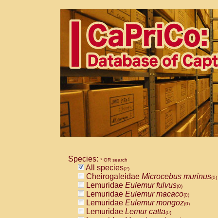
Species:
* OR search
All species
(2)
Cheirogaleidae
Microcebus murinus
(0)
Lemuridae
Eulemur fulvus
(0)
Lemuridae
Eulemur macaco
(0)
Lemuridae
Eulemur mongoz
(0)
Lemuridae
Lemur catta
(0)