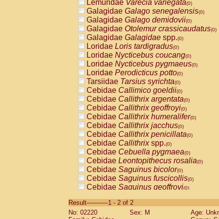
Lemuridae
Varecia variegata
(0)
Galagidae
Galago senegalensis
(0)
Galagidae
Galago demidovii
(0)
Galagidae
Otolemur crassicaudatus
(0)
Galagidae
Galagidae
spp.
(0)
Loridae
Loris tardigradus
(0)
Loridae
Nycticebus coucang
(0)
Loridae
Nycticebus pygmaeus
(0)
Loridae
Perodicticus potto
(0)
Tarsiidae
Tarsius syrichta
(0)
Cebidae
Callimico goeldii
(0)
Cebidae
Callithrix argentata
(0)
Cebidae
Callithrix geoffroyi
(0)
Cebidae
Callithrix humeralifer
(0)
Cebidae
Callithrix jacchus
(0)
Cebidae
Callithrix penicillata
(0)
Cebidae
Callithrix
spp.
(0)
Cebidae
Cebuella pygmaea
(0)
Cebidae
Leontopithecus rosalia
(0)
Cebidae
Saguinus bicolor
(0)
Cebidae
Saguinus fuscicollis
(0)
Cebidae
Saguinus geoffroyi
(0)
Cebidae
Saguinus imperator
(0)
Result-----------1 - 2 of 2
Cebidae
Saguinus labiatus
(0)
No: 02220
Sex: M
Age: Unk
Cebidae
Saguinus leucopus
(0)