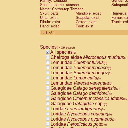
Family: Cebidae
Genus:
S
Cebidae
Saguinus midas
(0)
Specific name:
oedipus
Subspecif
Cebidae
Saguinus mystax
(0)
Name: Cotton-top Tamarin
Cebidae
Saguinus nigricollis
Skull: parts
Mandible: exist
(0)
Humerus: 
Cebidae
Saguinus oedipus
Ulna: exist
Scapula: exist
Femur: ex
(1)
Fibula: exist
Coxae: exist
Trunk: exi
Cebidae
Saguinus weddelli
(0)
Hand: exist
Foot: exist
Cebidae
Saguinus
spp.
(0)
Cebidae
Aotus trivirgatus
1 - 1 of 1
(0)
Cebidae
Cebus albifrons
(0)
Cebidae
Cebus apella
(0)
Species:
Cebidae
Cebus capucinus
* OR search
(0)
All species
Cebidae
Cebus nigrivittatus
(1)
(0)
Cheirogaleidae
Microcebus murinus
Cebidae
Cebus
spp.
(0)
(0)
Lemuridae
Eulemur fulvus
Cebidae
Saimiri boliviensis
(0)
(0)
Lemuridae
Eulemur macaco
Cebidae
Saimiri sciureus
(0)
(0)
Lemuridae
Eulemur mongoz
Atelidae
Alouatta caraya
(0)
(0)
Lemuridae
Lemur catta
Atelidae
Alouatta fusca
(0)
(0)
Lemuridae
Varecia variegata
Atelidae
Alouatta seniculus
(0)
(0)
Galagidae
Galago senegalensis
Atelidae
Alouatta
spp.
(0)
(0)
Galagidae
Galago demidovii
Atelidae
Ateles belzebuth
(0)
(0)
Galagidae
Otolemur crassicaudatus
Atelidae
Ateles geoffroyi
(0)
(0)
Galagidae
Galagidae
spp.
Atelidae
Ateles paniscus
(0)
(0)
Loridae
Loris tardigradus
Atelidae
Ateles
spp.
(0)
(0)
Loridae
Nycticebus coucang
Atelidae
Lagothrix lagothricha
(0)
(0)
Loridae
Nycticebus pygmaeus
Atelidae
Lagothrix lagothricha cana
(0)
(0)
Loridae
Perodicticus potto
Pitheciidae
Cacajao calvus rubicundu
(0)