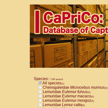
Species:
* OR search
All species
(1)
Cheirogaleidae
Microcebus murinus
(0)
Lemuridae
Eulemur fulvus
(0)
Lemuridae
Eulemur macaco
(0)
Lemuridae
Eulemur mongoz
(0)
Lemuridae
Lemur catta
(0)