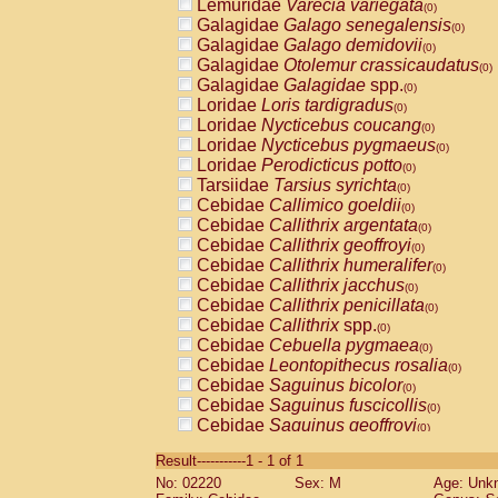
Lemuridae
Varecia variegata
(0)
Galagidae
Galago senegalensis
(0)
Galagidae
Galago demidovii
(0)
Galagidae
Otolemur crassicaudatus
(0)
Galagidae
Galagidae
spp.
(0)
Loridae
Loris tardigradus
(0)
Loridae
Nycticebus coucang
(0)
Loridae
Nycticebus pygmaeus
(0)
Loridae
Perodicticus potto
(0)
Tarsiidae
Tarsius syrichta
(0)
Cebidae
Callimico goeldii
(0)
Cebidae
Callithrix argentata
(0)
Cebidae
Callithrix geoffroyi
(0)
Cebidae
Callithrix humeralifer
(0)
Cebidae
Callithrix jacchus
(0)
Cebidae
Callithrix penicillata
(0)
Cebidae
Callithrix
spp.
(0)
Cebidae
Cebuella pygmaea
(0)
Cebidae
Leontopithecus rosalia
(0)
Cebidae
Saguinus bicolor
(0)
Cebidae
Saguinus fuscicollis
(0)
Cebidae
Saguinus geoffroyi
(0)
Cebidae
Saguinus imperator
(0)
Result-----------1 - 1 of 1
Cebidae
Saguinus labiatus
(0)
No: 02220
Sex: M
Age: Unk
Cebidae
Saguinus leucopus
(0)