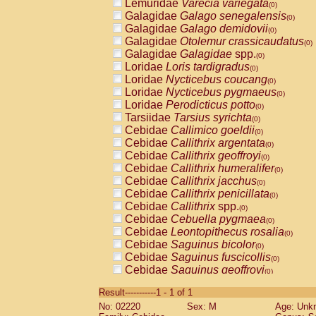
Lemuridae
Varecia variegata
(0)
Galagidae
Galago senegalensis
(0)
Galagidae
Galago demidovii
(0)
Galagidae
Otolemur crassicaudatus
(0)
Galagidae
Galagidae
spp.
(0)
Loridae
Loris tardigradus
(0)
Loridae
Nycticebus coucang
(0)
Loridae
Nycticebus pygmaeus
(0)
Loridae
Perodicticus potto
(0)
Tarsiidae
Tarsius syrichta
(0)
Cebidae
Callimico goeldii
(0)
Cebidae
Callithrix argentata
(0)
Cebidae
Callithrix geoffroyi
(0)
Cebidae
Callithrix humeralifer
(0)
Cebidae
Callithrix jacchus
(0)
Cebidae
Callithrix penicillata
(0)
Cebidae
Callithrix
spp.
(0)
Cebidae
Cebuella pygmaea
(0)
Cebidae
Leontopithecus rosalia
(0)
Cebidae
Saguinus bicolor
(0)
Cebidae
Saguinus fuscicollis
(0)
Cebidae
Saguinus geoffroyi
(0)
Cebidae
Saguinus imperator
(0)
Result-----------1 - 1 of 1
Cebidae
Saguinus labiatus
(0)
No: 02220
Sex: M
Age: Unk
Cebidae
Saguinus leucopus
(0)