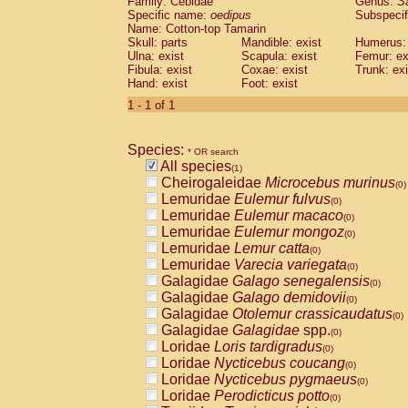
Family: Cebidae
Genus:
S
Cebidae
Saguinus midas
(0)
Specific name:
oedipus
Subspecif
Cebidae
Saguinus mystax
(0)
Name: Cotton-top Tamarin
Cebidae
Saguinus nigricollis
Skull: parts
Mandible: exist
(0)
Humerus: 
Cebidae
Saguinus oedipus
Ulna: exist
Scapula: exist
Femur: ex
(1)
Fibula: exist
Coxae: exist
Trunk: exi
Cebidae
Saguinus weddelli
(0)
Hand: exist
Foot: exist
Cebidae
Saguinus
spp.
(0)
Cebidae
Aotus trivirgatus
1 - 1 of 1
(0)
Cebidae
Cebus albifrons
(0)
Cebidae
Cebus apella
(0)
Species:
Cebidae
Cebus capucinus
* OR search
(0)
All species
Cebidae
Cebus nigrivittatus
(1)
(0)
Cheirogaleidae
Microcebus murinus
Cebidae
Cebus
spp.
(0)
(0)
Lemuridae
Eulemur fulvus
Cebidae
Saimiri boliviensis
(0)
(0)
Lemuridae
Eulemur macaco
Cebidae
Saimiri sciureus
(0)
(0)
Lemuridae
Eulemur mongoz
Atelidae
Alouatta caraya
(0)
(0)
Lemuridae
Lemur catta
Atelidae
Alouatta fusca
(0)
(0)
Lemuridae
Varecia variegata
Atelidae
Alouatta seniculus
(0)
(0)
Galagidae
Galago senegalensis
Atelidae
Alouatta
spp.
(0)
(0)
Galagidae
Galago demidovii
Atelidae
Ateles belzebuth
(0)
(0)
Galagidae
Otolemur crassicaudatus
Atelidae
Ateles geoffroyi
(0)
(0)
Galagidae
Galagidae
spp.
Atelidae
Ateles paniscus
(0)
(0)
Loridae
Loris tardigradus
Atelidae
Ateles
spp.
(0)
(0)
Loridae
Nycticebus coucang
Atelidae
Lagothrix lagothricha
(0)
(0)
Loridae
Nycticebus pygmaeus
Atelidae
Lagothrix lagothricha cana
(0)
(0)
Loridae
Perodicticus potto
Pitheciidae
Cacajao calvus rubicundu
(0)