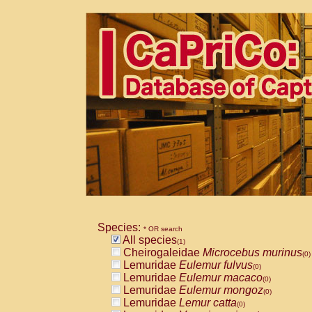
Species:
* OR search
All species
(1)
Cheirogaleidae
Microcebus murinus
(0)
Lemuridae
Eulemur fulvus
(0)
Lemuridae
Eulemur macaco
(0)
Lemuridae
Eulemur mongoz
(0)
Lemuridae
Lemur catta
(0)