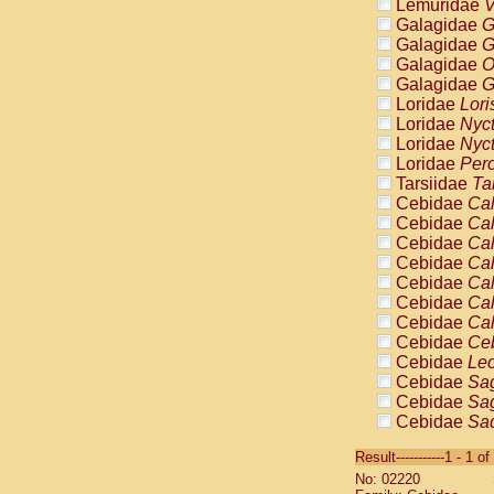
Lemuridae
V
Galagidae
G
Galagidae
G
Galagidae
O
Galagidae
G
Loridae
Lori
Loridae
Nyc
Loridae
Nyc
Loridae
Pero
Tarsiidae
Ta
Cebidae
Cal
Cebidae
Cal
Cebidae
Cal
Cebidae
Cal
Cebidae
Cal
Cebidae
Cal
Cebidae
Cal
Cebidae
Ce
Cebidae
Leo
Cebidae
Sag
Cebidae
Sag
Cebidae
Sag
Cebidae
Sag
Result-----------1 - 1 of
Cebidae
Sag
No: 02220
Cebidae
Sa