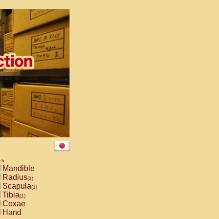
ch
Mandible
Radius
(1)
Scapula
(1)
Tibia
(1)
Coxae
Hand