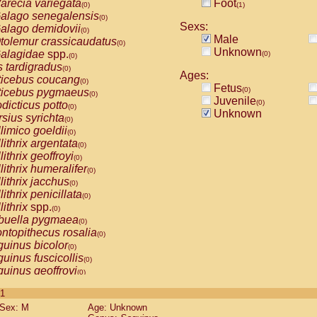
arecia variegata
Foot
(0)
(1)
alago senegalensis
(0)
Sexs:
alago demidovii
(0)
Male
tolemur crassicaudatus
(0)
Unknown
alagidae
spp.
(0)
(0)
s tardigradus
(0)
Ages:
ticebus coucang
(0)
Fetus
(0)
ticebus pygmaeus
(0)
Juvenile
(0)
dicticus potto
(0)
Unknown
rsius syrichta
(0)
limico goeldii
(0)
lithrix argentata
(0)
lithrix geoffroyi
(0)
lithrix humeralifer
(0)
lithrix jacchus
(0)
lithrix penicillata
(0)
lithrix
spp.
(0)
buella pygmaea
(0)
ntopithecus rosalia
(0)
uinus bicolor
(0)
uinus fuscicollis
(0)
uinus geoffroyi
(0)
uinus imperator
(0)
 1
uinus labiatus
(0)
Sex: M
Age: Unknown
guinus leucopus
(0)