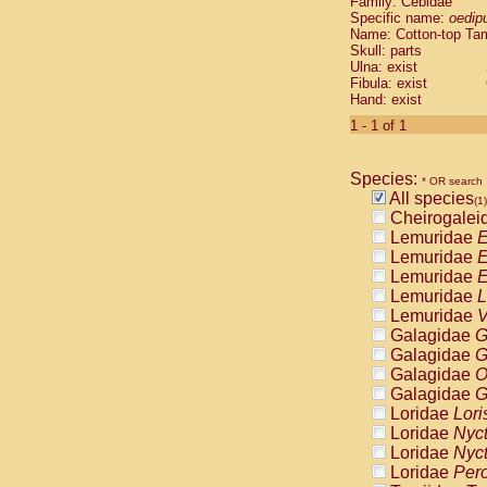
Family: Cebidae
Cebidae
Sa
Specific name:
oedip
Cebidae
Sa
Name: Cotton-top Ta
Cebidae
Sag
Skull: parts
Cebidae
Sa
Ulna: exist
Fibula: exist
Cebidae
Sag
Hand: exist
Cebidae
Sa
Cebidae
Aot
1 - 1 of 1
Cebidae
Ceb
Cebidae
Ceb
Species:
Cebidae
Ce
* OR search
All species
Cebidae
Ceb
(1)
Cheirogalei
Cebidae
Ce
Lemuridae
E
Cebidae
Sai
Lemuridae
E
Cebidae
Sai
Lemuridae
E
Atelidae
Alo
Lemuridae
L
Atelidae
Alo
Lemuridae
V
Atelidae
Alo
Galagidae
G
Atelidae
Alo
Galagidae
G
Atelidae
Ate
Galagidae
O
Atelidae
Ate
Galagidae
G
Atelidae
Ate
Loridae
Lori
Atelidae
Ate
Loridae
Nyc
Atelidae
Lag
Loridae
Nyc
Atelidae
Lag
Loridae
Pero
Pitheciidae