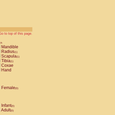
Go to top of this page.
ch
Mandible
Radius
(1)
Scapula
(1)
Tibia
(1)
Coxae
Hand
Female
(0)
Infant
(0)
Adult
(0)