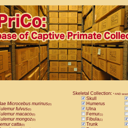
Skeletal Collection:
* AND sear
Skull
dae
Microcebus murinus
Humerus
(0)
ulemur fulvus
Ulna
(0)
ulemur macaco
Femur
(0)
(1)
ulemur mongoz
Fibula
(0)
(1)
emur catta
Trunk
(0)