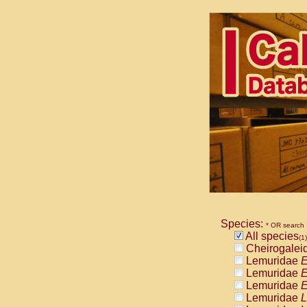
Species:
* OR search
All species
(1)
Cheirogalei
Lemuridae
E
Lemuridae
E
Lemuridae
E
Lemuridae
L