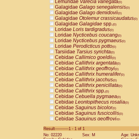
Lemuridae
Varecia variegata
(0)
Galagidae
Galago senegalensis
(0)
Galagidae
Galago demidovii
(0)
Galagidae
Otolemur crassicaudatus
(0)
Galagidae
Galagidae
spp.
(0)
Loridae
Loris tardigradus
(0)
Loridae
Nycticebus coucang
(0)
Loridae
Nycticebus pygmaeus
(0)
Loridae
Perodicticus potto
(0)
Tarsiidae
Tarsius syrichta
(0)
Cebidae
Callimico goeldii
(0)
Cebidae
Callithrix argentata
(0)
Cebidae
Callithrix geoffroyi
(0)
Cebidae
Callithrix humeralifer
(0)
Cebidae
Callithrix jacchus
(0)
Cebidae
Callithrix penicillata
(0)
Cebidae
Callithrix
spp.
(0)
Cebidae
Cebuella pygmaea
(0)
Cebidae
Leontopithecus rosalia
(0)
Cebidae
Saguinus bicolor
(0)
Cebidae
Saguinus fuscicollis
(0)
Cebidae
Saguinus geoffroyi
(0)
Cebidae
Saguinus imperator
(0)
Result-----------1 - 1 of 1
Cebidae
Saguinus labiatus
(0)
No: 02220
Sex: M
Age: Unk
Cebidae
Saguinus leucopus
(0)