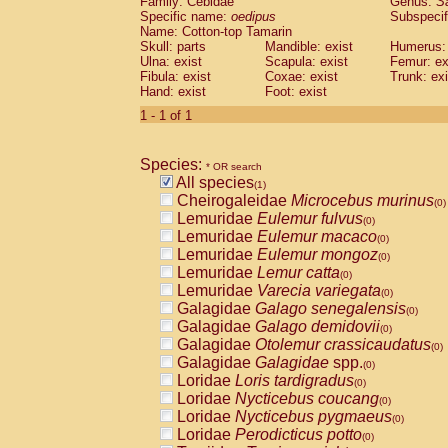
Family: Cebidae
Genus:
S
Cebidae
Saguinus midas
(0)
Specific name:
oedipus
Subspecif
Cebidae
Saguinus mystax
(0)
Name: Cotton-top Tamarin
Cebidae
Saguinus nigricollis
Skull: parts
Mandible: exist
(0)
Humerus: 
Cebidae
Saguinus oedipus
Ulna: exist
Scapula: exist
Femur: ex
(1)
Fibula: exist
Coxae: exist
Trunk: exi
Cebidae
Saguinus weddelli
(0)
Hand: exist
Foot: exist
Cebidae
Saguinus
spp.
(0)
Cebidae
Aotus trivirgatus
1 - 1 of 1
(0)
Cebidae
Cebus albifrons
(0)
Cebidae
Cebus apella
(0)
Species:
Cebidae
Cebus capucinus
* OR search
(0)
All species
Cebidae
Cebus nigrivittatus
(1)
(0)
Cheirogaleidae
Microcebus murinus
Cebidae
Cebus
spp.
(0)
(0)
Lemuridae
Eulemur fulvus
Cebidae
Saimiri boliviensis
(0)
(0)
Lemuridae
Eulemur macaco
Cebidae
Saimiri sciureus
(0)
(0)
Lemuridae
Eulemur mongoz
Atelidae
Alouatta caraya
(0)
(0)
Lemuridae
Lemur catta
Atelidae
Alouatta fusca
(0)
(0)
Lemuridae
Varecia variegata
Atelidae
Alouatta seniculus
(0)
(0)
Galagidae
Galago senegalensis
Atelidae
Alouatta
spp.
(0)
(0)
Galagidae
Galago demidovii
Atelidae
Ateles belzebuth
(0)
(0)
Galagidae
Otolemur crassicaudatus
Atelidae
Ateles geoffroyi
(0)
(0)
Galagidae
Galagidae
spp.
Atelidae
Ateles paniscus
(0)
(0)
Loridae
Loris tardigradus
Atelidae
Ateles
spp.
(0)
(0)
Loridae
Nycticebus coucang
Atelidae
Lagothrix lagothricha
(0)
(0)
Loridae
Nycticebus pygmaeus
Atelidae
Lagothrix lagothricha cana
(0)
(0)
Loridae
Perodicticus potto
Pitheciidae
Cacajao calvus rubicundu
(0)