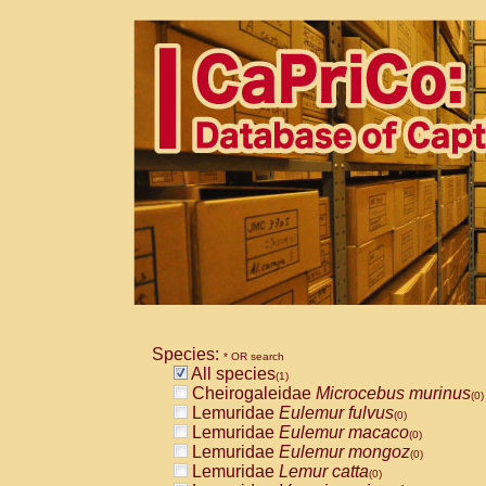
Species:
* OR search
All species
(1)
Cheirogaleidae
Microcebus murinus
(0)
Lemuridae
Eulemur fulvus
(0)
Lemuridae
Eulemur macaco
(0)
Lemuridae
Eulemur mongoz
(0)
Lemuridae
Lemur catta
(0)