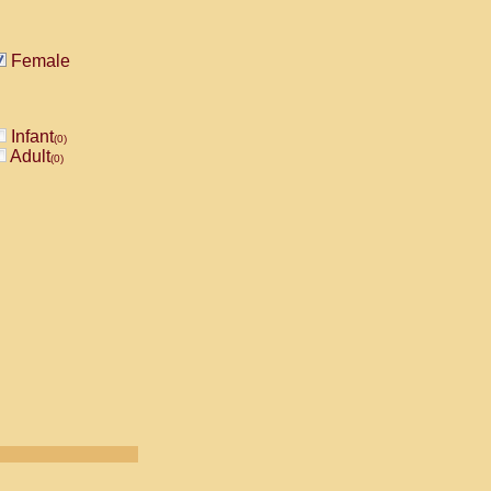
Female
Infant
(0)
Adult
(0)