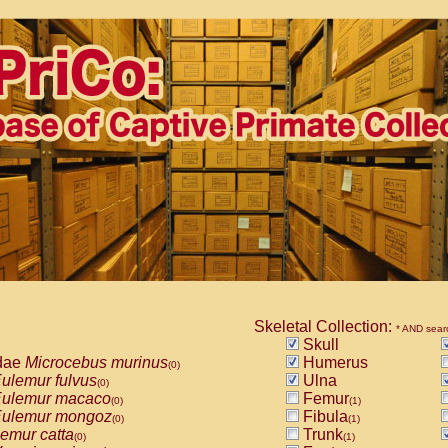
Skeletal Collection:
* AND sear
Skull
dae
Microcebus murinus
Humerus
(0)
ulemur fulvus
Ulna
(0)
ulemur macaco
Femur
(0)
(1)
ulemur mongoz
Fibula
(0)
(1)
emur catta
Trunk
(0)
(1)