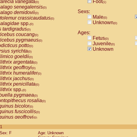
arecia variegata
Foot
(0)
(1)
alago senegalensis
(0)
Sexs:
alago demidovii
(0)
Male
tolemur crassicaudatus
(0)
(0)
Unknown
alagidae
spp.
(0)
(0)
s tardigradus
(0)
Ages:
ticebus coucang
(0)
Fetus
(0)
ticebus pygmaeus
(0)
Juvenile
(0)
dicticus potto
(0)
Unknown
rsius syrichta
(0)
limico goeldii
(0)
lithrix argentata
(0)
lithrix geoffroyi
(0)
lithrix humeralifer
(0)
lithrix jacchus
(0)
lithrix penicillata
(0)
lithrix
spp.
(0)
buella pygmaea
(0)
ntopithecus rosalia
(0)
uinus bicolor
(0)
uinus fuscicollis
(0)
uinus geoffroyi
(0)
uinus imperator
(0)
 1
uinus labiatus
(0)
Sex: F
Age: Unknown
guinus leucopus
(0)