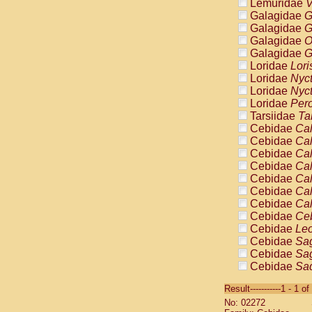
Lemuridae
V
Galagidae
G
Galagidae
G
Galagidae
O
Galagidae
G
Loridae
Lori
Loridae
Nyc
Loridae
Nyc
Loridae
Pero
Tarsiidae
Ta
Cebidae
Cal
Cebidae
Cal
Cebidae
Cal
Cebidae
Cal
Cebidae
Cal
Cebidae
Cal
Cebidae
Cal
Cebidae
Ce
Cebidae
Leo
Cebidae
Sag
Cebidae
Sag
Cebidae
Sag
Cebidae
Sag
Result-----------1 - 1 of
Cebidae
Sag
No: 02272
Cebidae
Sa