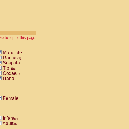
Go to top of this page.
ch
Mandible
Radius
(1)
Scapula
Tibia
(1)
Coxae
(1)
Hand
Female
Infant
(0)
Adult
(0)