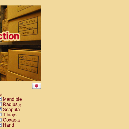
ch
Mandible
Radius
(1)
Scapula
Tibia
(1)
Coxae
(1)
Hand