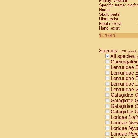
Family: Cebidae
Cebidae
Sa
Specific name:
nigrico
Cebidae
Sa
Name:
Cebidae
Sag
Skull: parts
Cebidae
Sa
Ulna: exist
Fibula: exist
Cebidae
Sag
Hand: exist
Cebidae
Sa
Cebidae
Aot
1 - 1 of 1
Cebidae
Ceb
Cebidae
Ceb
Species:
Cebidae
Ce
* OR search
All species
Cebidae
Ceb
(1)
Cheirogalei
Cebidae
Ce
Lemuridae
E
Cebidae
Sai
Lemuridae
E
Cebidae
Sai
Lemuridae
E
Atelidae
Alo
Lemuridae
L
Atelidae
Alo
Lemuridae
V
Atelidae
Alo
Galagidae
G
Atelidae
Alo
Galagidae
G
Atelidae
Ate
Galagidae
O
Atelidae
Ate
Galagidae
G
Atelidae
Ate
Loridae
Lori
Atelidae
Ate
Loridae
Nyc
Atelidae
Lag
Loridae
Nyc
Atelidae
Lag
Loridae
Pero
Pitheciidae