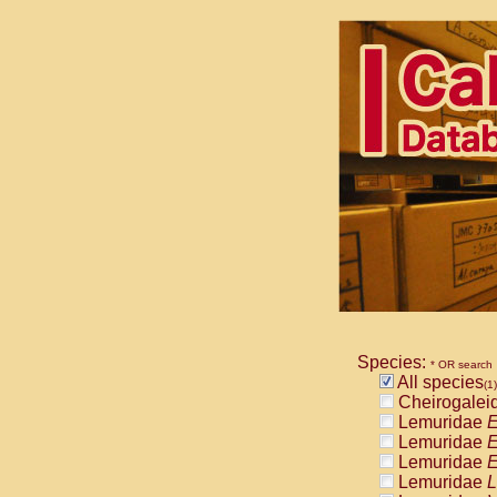
Species:
* OR search
All species
(1)
Cheirogalei
Lemuridae
E
Lemuridae
E
Lemuridae
E
Lemuridae
L