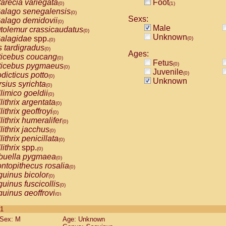
arecia variegata
Foot
(0)
(1)
alago senegalensis
(0)
Sexs:
alago demidovii
(0)
Male
tolemur crassicaudatus
(0)
Unknown
alagidae
spp.
(0)
(0)
s tardigradus
(0)
Ages:
ticebus coucang
(0)
Fetus
(0)
ticebus pygmaeus
(0)
Juvenile
(0)
dicticus potto
(0)
Unknown
rsius syrichta
(0)
limico goeldii
(0)
lithrix argentata
(0)
lithrix geoffroyi
(0)
lithrix humeralifer
(0)
lithrix jacchus
(0)
lithrix penicillata
(0)
lithrix
spp.
(0)
buella pygmaea
(0)
ntopithecus rosalia
(0)
uinus bicolor
(0)
uinus fuscicollis
(0)
uinus geoffroyi
(0)
uinus imperator
(0)
 1
uinus labiatus
(0)
Sex: M
Age: Unknown
guinus leucopus
(0)