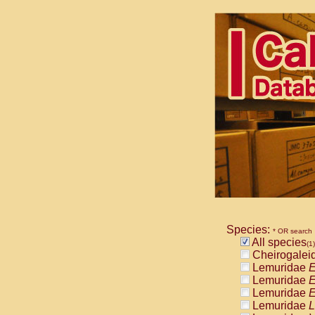
Species:
* OR search
All species
(1)
Cheirogalei
Lemuridae
E
Lemuridae
E
Lemuridae
E
Lemuridae
L