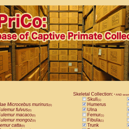
Skeletal Collection:
* AND sear
Skull
(1)
dae
Microcebus murinus
Humerus
(0)
ulemur fulvus
Ulna
(0)
ulemur macaco
Femur
(0)
(1)
ulemur mongoz
Fibula
(0)
(1)
emur catta
Trunk
(0)