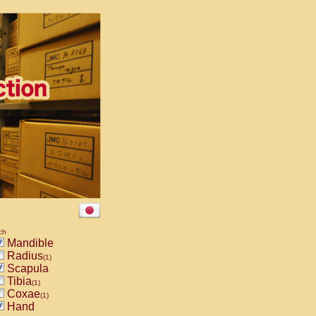
ch
Mandible
Radius
(1)
Scapula
Tibia
(1)
Coxae
(1)
Hand