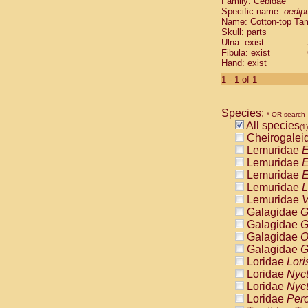
Family: Cebidae
Cebidae
Sa
Specific name:
oedip
Cebidae
Sa
Name: Cotton-top Ta
Cebidae
Sag
Skull: parts
Cebidae
Sa
Ulna: exist
Fibula: exist
Cebidae
Sag
Hand: exist
Cebidae
Sa
Cebidae
Aot
1 - 1 of 1
Cebidae
Ceb
Cebidae
Ceb
Species:
Cebidae
Ce
* OR search
All species
Cebidae
Ceb
(1)
Cheirogalei
Cebidae
Ce
Lemuridae
E
Cebidae
Sai
Lemuridae
E
Cebidae
Sai
Lemuridae
E
Atelidae
Alo
Lemuridae
L
Atelidae
Alo
Lemuridae
V
Atelidae
Alo
Galagidae
G
Atelidae
Alo
Galagidae
G
Atelidae
Ate
Galagidae
O
Atelidae
Ate
Galagidae
G
Atelidae
Ate
Loridae
Lori
Atelidae
Ate
Loridae
Nyc
Atelidae
Lag
Loridae
Nyc
Atelidae
Lag
Loridae
Pero
Pitheciidae