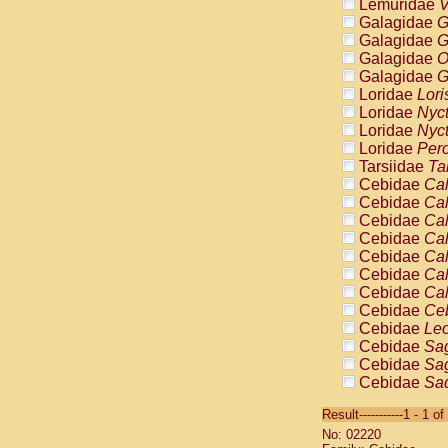
Lemuridae
V
Galagidae
G
Galagidae
G
Galagidae
O
Galagidae
G
Loridae
Lori
Loridae
Nyc
Loridae
Nyc
Loridae
Pero
Tarsiidae
Ta
Cebidae
Cal
Cebidae
Cal
Cebidae
Cal
Cebidae
Cal
Cebidae
Cal
Cebidae
Cal
Cebidae
Cal
Cebidae
Ce
Cebidae
Leo
Cebidae
Sag
Cebidae
Sag
Cebidae
Sag
Cebidae
Sag
Result-----------1 - 1 of
Cebidae
Sag
No: 02220
Cebidae
Sa