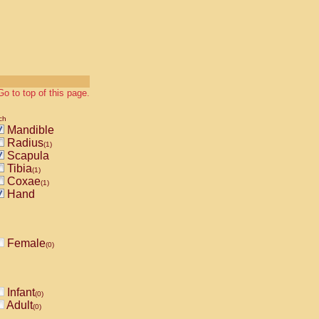
Go to top of this page.
ch
Mandible
Radius
(1)
Scapula
Tibia
(1)
Coxae
(1)
Hand
Female
(0)
Infant
(0)
Adult
(0)