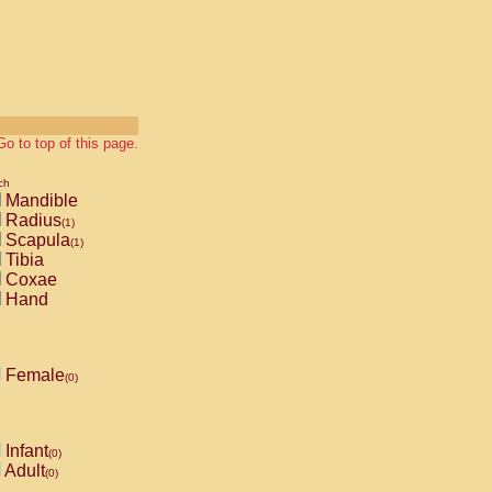
Go to top of this page.
ch
Mandible
Radius
(1)
Scapula
(1)
Tibia
Coxae
Hand
Female
(0)
Infant
(0)
Adult
(0)