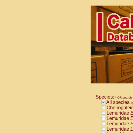
Species:
* OR search
All species
(1)
Cheirogalei
Lemuridae
E
Lemuridae
E
Lemuridae
E
Lemuridae
L