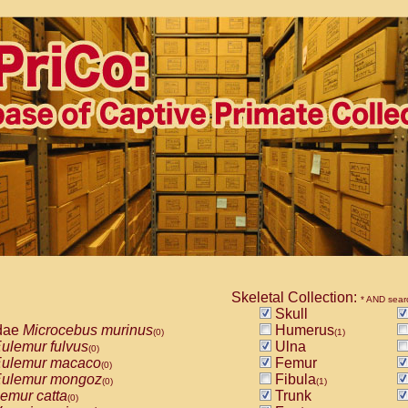
Skeletal Collection:
* AND sear
Skull
dae
Microcebus murinus
Humerus
(0)
(1)
ulemur fulvus
Ulna
(0)
ulemur macaco
Femur
(0)
ulemur mongoz
Fibula
(0)
(1)
emur catta
Trunk
(0)