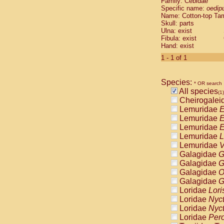
Family: Cebidae
Cebidae
Sa
Specific name:
oedip
Cebidae
Sa
Name: Cotton-top Ta
Cebidae
Sag
Skull: parts
Cebidae
Sa
Ulna: exist
Fibula: exist
Cebidae
Sag
Hand: exist
Cebidae
Sa
Cebidae
Aot
1 - 1 of 1
Cebidae
Ceb
Cebidae
Ceb
Species:
Cebidae
Ce
* OR search
All species
Cebidae
Ceb
(1)
Cheirogalei
Cebidae
Ce
Lemuridae
E
Cebidae
Sai
Lemuridae
E
Cebidae
Sai
Lemuridae
E
Atelidae
Alo
Lemuridae
L
Atelidae
Alo
Lemuridae
V
Atelidae
Alo
Galagidae
G
Atelidae
Alo
Galagidae
G
Atelidae
Ate
Galagidae
O
Atelidae
Ate
Galagidae
G
Atelidae
Ate
Loridae
Lori
Atelidae
Ate
Loridae
Nyc
Atelidae
Lag
Loridae
Nyc
Atelidae
Lag
Loridae
Pero
Pitheciidae