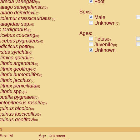
arecia variegata
Foot
(0)
alago senegalensis
(0)
Sexs:
alago demidovii
(0)
Male
tolemur crassicaudatus
(0)
Unknown
alagidae
spp.
(0)
(0)
s tardigradus
(0)
Ages:
ticebus coucang
(0)
Fetus
(0)
ticebus pygmaeus
(0)
Juvenile
(0)
dicticus potto
(0)
Unknown
rsius syrichta
(0)
limico goeldii
(0)
lithrix argentata
(0)
lithrix geoffroyi
(0)
lithrix humeralifer
(0)
lithrix jacchus
(0)
lithrix penicillata
(0)
lithrix
spp.
(0)
buella pygmaea
(0)
ntopithecus rosalia
(0)
uinus bicolor
(0)
uinus fuscicollis
(0)
uinus geoffroyi
(0)
uinus imperator
(0)
 1
uinus labiatus
(0)
Sex: M
Age: Unknown
guinus leucopus
(0)