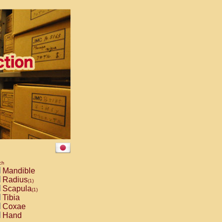
ch
Mandible
Radius
(1)
Scapula
(1)
Tibia
Coxae
Hand