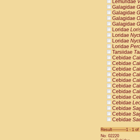
Lemuridae
V
Galagidae
G
Galagidae
G
Galagidae
O
Galagidae
G
Loridae
Lori
Loridae
Nyc
Loridae
Nyc
Loridae
Pero
Tarsiidae
Ta
Cebidae
Cal
Cebidae
Cal
Cebidae
Cal
Cebidae
Cal
Cebidae
Cal
Cebidae
Cal
Cebidae
Cal
Cebidae
Ce
Cebidae
Leo
Cebidae
Sag
Cebidae
Sag
Cebidae
Sag
Cebidae
Sag
Result-----------1 - 1 of
Cebidae
Sag
No: 02220
Cebidae
Sa