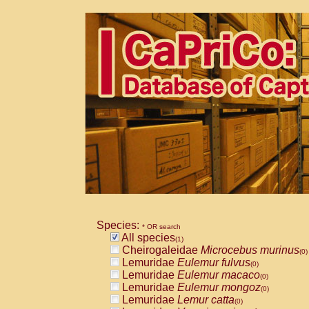
Species:
* OR search
All species
(1)
Cheirogaleidae
Microcebus murinus
(0)
Lemuridae
Eulemur fulvus
(0)
Lemuridae
Eulemur macaco
(0)
Lemuridae
Eulemur mongoz
(0)
Lemuridae
Lemur catta
(0)