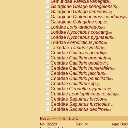
Lemuridae
Varecia variegata
(0)
Galagidae
Galago senegalensis
(0)
Galagidae
Galago demidovii
(0)
Galagidae
Otolemur crassicaudatus
(0)
Galagidae
Galagidae
spp.
(0)
Loridae
Loris tardigradus
(0)
Loridae
Nycticebus coucang
(0)
Loridae
Nycticebus pygmaeus
(0)
Loridae
Perodicticus potto
(0)
Tarsiidae
Tarsius syrichta
(0)
Cebidae
Callimico goeldii
(0)
Cebidae
Callithrix argentata
(0)
Cebidae
Callithrix geoffroyi
(0)
Cebidae
Callithrix humeralifer
(0)
Cebidae
Callithrix jacchus
(0)
Cebidae
Callithrix penicillata
(0)
Cebidae
Callithrix
spp.
(0)
Cebidae
Cebuella pygmaea
(0)
Cebidae
Leontopithecus rosalia
(0)
Cebidae
Saguinus bicolor
(0)
Cebidae
Saguinus fuscicollis
(0)
Cebidae
Saguinus geoffroyi
(0)
Cebidae
Saguinus imperator
(0)
Result-----------1 - 1 of 1
Cebidae
Saguinus labiatus
(0)
No: 02220
Sex: M
Age: Unk
Cebidae
Saguinus leucopus
(0)