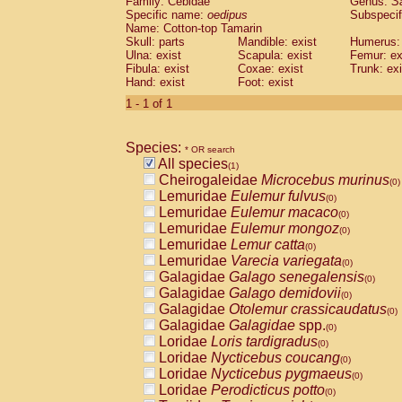
Family: Cebidae
Genus:
S
Cebidae
Saguinus midas
(0)
Specific name:
oedipus
Subspecif
Cebidae
Saguinus mystax
(0)
Name: Cotton-top Tamarin
Cebidae
Saguinus nigricollis
Skull: parts
Mandible: exist
(0)
Humerus: 
Cebidae
Saguinus oedipus
Ulna: exist
Scapula: exist
Femur: ex
(1)
Fibula: exist
Coxae: exist
Trunk: exi
Cebidae
Saguinus weddelli
(0)
Hand: exist
Foot: exist
Cebidae
Saguinus
spp.
(0)
Cebidae
Aotus trivirgatus
1 - 1 of 1
(0)
Cebidae
Cebus albifrons
(0)
Cebidae
Cebus apella
(0)
Species:
Cebidae
Cebus capucinus
* OR search
(0)
All species
Cebidae
Cebus nigrivittatus
(1)
(0)
Cheirogaleidae
Microcebus murinus
Cebidae
Cebus
spp.
(0)
(0)
Lemuridae
Eulemur fulvus
Cebidae
Saimiri boliviensis
(0)
(0)
Lemuridae
Eulemur macaco
Cebidae
Saimiri sciureus
(0)
(0)
Lemuridae
Eulemur mongoz
Atelidae
Alouatta caraya
(0)
(0)
Lemuridae
Lemur catta
Atelidae
Alouatta fusca
(0)
(0)
Lemuridae
Varecia variegata
Atelidae
Alouatta seniculus
(0)
(0)
Galagidae
Galago senegalensis
Atelidae
Alouatta
spp.
(0)
(0)
Galagidae
Galago demidovii
Atelidae
Ateles belzebuth
(0)
(0)
Galagidae
Otolemur crassicaudatus
Atelidae
Ateles geoffroyi
(0)
(0)
Galagidae
Galagidae
spp.
Atelidae
Ateles paniscus
(0)
(0)
Loridae
Loris tardigradus
Atelidae
Ateles
spp.
(0)
(0)
Loridae
Nycticebus coucang
Atelidae
Lagothrix lagothricha
(0)
(0)
Loridae
Nycticebus pygmaeus
Atelidae
Lagothrix lagothricha cana
(0)
(0)
Loridae
Perodicticus potto
Pitheciidae
Cacajao calvus rubicundu
(0)