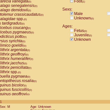
arecia variegata
Foot
(0)
(1)
alago senegalensis
(0)
Sexs:
alago demidovii
(0)
Male
tolemur crassicaudatus
(0)
Unknown
alagidae
spp.
(0)
(0)
s tardigradus
(0)
Ages:
ticebus coucang
(0)
Fetus
(0)
ticebus pygmaeus
(0)
Juvenile
(0)
dicticus potto
(0)
Unknown
rsius syrichta
(0)
limico goeldii
(0)
lithrix argentata
(0)
lithrix geoffroyi
(0)
lithrix humeralifer
(0)
lithrix jacchus
(0)
lithrix penicillata
(0)
lithrix
spp.
(0)
buella pygmaea
(0)
ntopithecus rosalia
(0)
uinus bicolor
(0)
uinus fuscicollis
(0)
uinus geoffroyi
(0)
uinus imperator
(0)
 1
uinus labiatus
(0)
Sex: M
Age: Unknown
guinus leucopus
(0)