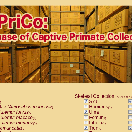
Skeletal Collection:
* AND sear
Skull
)
dae
Microcebus murinus
Humerus
(0)
(1)
ulemur fulvus
Ulna
(0)
ulemur macaco
Femur
(0)
(1)
ulemur mongoz
Fibula
(0)
(1)
emur catta
Trunk
(0)