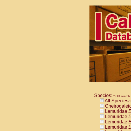
Species:
* OR search
All Species
(1
Cheirogalei
Lemuridae
E
Lemuridae
E
Lemuridae
E
Lemuridae
L