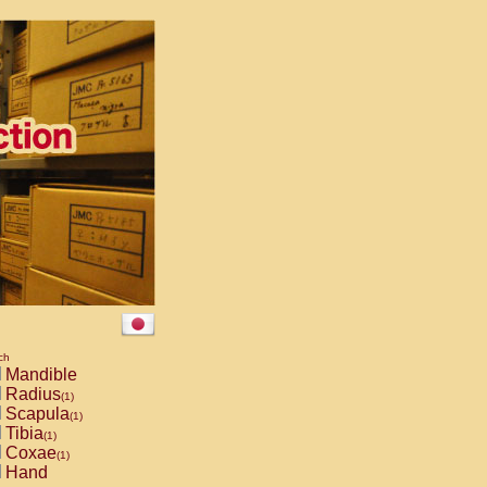
ch
Mandible
Radius
(1)
Scapula
(1)
Tibia
(1)
Coxae
(1)
Hand