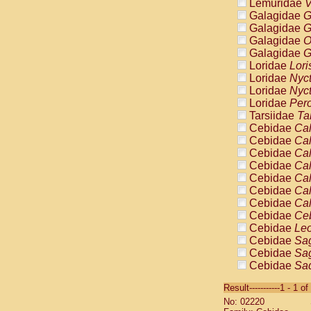
Lemuridae
V
Galagidae
G
Galagidae
G
Galagidae
O
Galagidae
G
Loridae
Lori
Loridae
Nyc
Loridae
Nyc
Loridae
Pero
Tarsiidae
Ta
Cebidae
Cal
Cebidae
Cal
Cebidae
Cal
Cebidae
Cal
Cebidae
Cal
Cebidae
Cal
Cebidae
Cal
Cebidae
Ce
Cebidae
Leo
Cebidae
Sag
Cebidae
Sag
Cebidae
Sag
Cebidae
Sag
Result-----------1 - 1 of
Cebidae
Sag
No: 02220
Cebidae
Sa