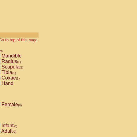
Go to top of this page.
ch
Mandible
Radius
(1)
Scapula
(1)
Tibia
(1)
Coxae
(1)
Hand
Female
(0)
Infant
(0)
Adult
(0)