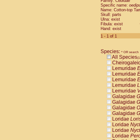
Family: Cebidae
Cebidae
Sa
Specific name:
oedip
Cebidae
Sa
Name: Cotton-top Ta
Cebidae
Sag
Skull: parts
Cebidae
Sa
Ulna: exist
Fibula: exist
Cebidae
Sag
Hand: exist
Cebidae
Sa
Cebidae
Aot
1 - 1 of 1
Cebidae
Ceb
Cebidae
Ceb
Species:
Cebidae
Ce
* OR search
All Species
Cebidae
Ceb
(1
Cheirogalei
Cebidae
Ce
Lemuridae
E
Cebidae
Sai
Lemuridae
E
Cebidae
Sai
Lemuridae
E
Atelidae
Alo
Lemuridae
L
Atelidae
Alo
Lemuridae
V
Atelidae
Alo
Galagidae
G
Atelidae
Alo
Galagidae
G
Atelidae
Ate
Galagidae
O
Atelidae
Ate
Galagidae
G
Atelidae
Ate
Loridae
Lori
Atelidae
Ate
Loridae
Nyc
Atelidae
Lag
Loridae
Nyc
Atelidae
Lag
Loridae
Pero
Pitheciidae