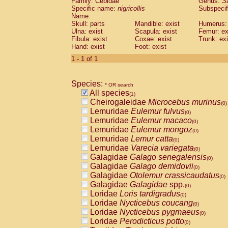
Family: Cebidae
Genus:
S
Cebidae
Saguinus midas
(0)
Specific name:
nigricollis
Subspecif
Cebidae
Saguinus mystax
(0)
Name:
Cebidae
Saguinus nigricollis
Skull: parts
Mandible: exist
(1)
Humerus: 
Cebidae
Saguinus oedipus
Ulna: exist
Scapula: exist
Femur: ex
(0)
Fibula: exist
Coxae: exist
Trunk: exi
Cebidae
Saguinus weddelli
(0)
Hand: exist
Foot: exist
Cebidae
Saguinus
spp.
(0)
Cebidae
Aotus trivirgatus
1 - 1 of 1
(0)
Cebidae
Cebus albifrons
(0)
Cebidae
Cebus apella
(0)
Species:
Cebidae
Cebus capucinus
* OR search
(0)
All species
Cebidae
Cebus nigrivittatus
(1)
(0)
Cheirogaleidae
Microcebus murinus
Cebidae
Cebus
spp.
(0)
(0)
Lemuridae
Eulemur fulvus
Cebidae
Saimiri boliviensis
(0)
(0)
Lemuridae
Eulemur macaco
Cebidae
Saimiri sciureus
(0)
(0)
Lemuridae
Eulemur mongoz
Atelidae
Alouatta caraya
(0)
(0)
Lemuridae
Lemur catta
Atelidae
Alouatta fusca
(0)
(0)
Lemuridae
Varecia variegata
Atelidae
Alouatta seniculus
(0)
(0)
Galagidae
Galago senegalensis
Atelidae
Alouatta
spp.
(0)
(0)
Galagidae
Galago demidovii
Atelidae
Ateles belzebuth
(0)
(0)
Galagidae
Otolemur crassicaudatus
Atelidae
Ateles geoffroyi
(0)
(0)
Galagidae
Galagidae
spp.
Atelidae
Ateles paniscus
(0)
(0)
Loridae
Loris tardigradus
Atelidae
Ateles
spp.
(0)
(0)
Loridae
Nycticebus coucang
Atelidae
Lagothrix lagothricha
(0)
(0)
Loridae
Nycticebus pygmaeus
Atelidae
Lagothrix lagothricha cana
(0)
(0)
Loridae
Perodicticus potto
Pitheciidae
Cacajao calvus rubicundu
(0)