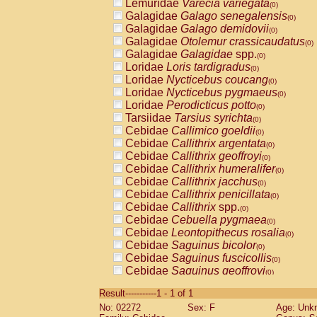
Lemuridae
Varecia variegata
(0)
Galagidae
Galago senegalensis
(0)
Galagidae
Galago demidovii
(0)
Galagidae
Otolemur crassicaudatus
(0)
Galagidae
Galagidae
spp.
(0)
Loridae
Loris tardigradus
(0)
Loridae
Nycticebus coucang
(0)
Loridae
Nycticebus pygmaeus
(0)
Loridae
Perodicticus potto
(0)
Tarsiidae
Tarsius syrichta
(0)
Cebidae
Callimico goeldii
(0)
Cebidae
Callithrix argentata
(0)
Cebidae
Callithrix geoffroyi
(0)
Cebidae
Callithrix humeralifer
(0)
Cebidae
Callithrix jacchus
(0)
Cebidae
Callithrix penicillata
(0)
Cebidae
Callithrix
spp.
(0)
Cebidae
Cebuella pygmaea
(0)
Cebidae
Leontopithecus rosalia
(0)
Cebidae
Saguinus bicolor
(0)
Cebidae
Saguinus fuscicollis
(0)
Cebidae
Saguinus geoffroyi
(0)
Cebidae
Saguinus imperator
(0)
Result-----------1 - 1 of 1
Cebidae
Saguinus labiatus
(0)
No: 02272
Sex: F
Age: Unk
Cebidae
Saguinus leucopus
(0)