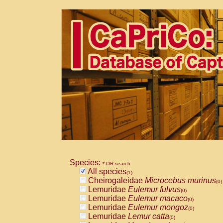
Species:
* OR search
All species
(1)
Cheirogaleidae
Microcebus murinus
(0)
Lemuridae
Eulemur fulvus
(0)
Lemuridae
Eulemur macaco
(0)
Lemuridae
Eulemur mongoz
(0)
Lemuridae
Lemur catta
(0)