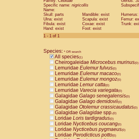
Family: Cebidae
Genus:
S
Cebidae
Saguinus midas
(0)
Specific name:
nigricollis
Subspecif
Cebidae
Saguinus mystax
(0)
Name:
Cebidae
Saguinus nigricollis
Skull: parts
Mandible: exist
(1)
Humerus: 
Cebidae
Saguinus oedipus
Ulna: exist
Scapula: exist
Femur: ex
(0)
Fibula: exist
Coxae: exist
Trunk: exi
Cebidae
Saguinus weddelli
(0)
Hand: exist
Foot: exist
Cebidae
Saguinus
spp.
(0)
Cebidae
Aotus trivirgatus
1 - 1 of 1
(0)
Cebidae
Cebus albifrons
(0)
Cebidae
Cebus apella
(0)
Species:
Cebidae
Cebus capucinus
* OR search
(0)
All species
Cebidae
Cebus nigrivittatus
(1)
(0)
Cheirogaleidae
Microcebus murinus
Cebidae
Cebus
spp.
(0)
(0)
Lemuridae
Eulemur fulvus
Cebidae
Saimiri boliviensis
(0)
(0)
Lemuridae
Eulemur macaco
Cebidae
Saimiri sciureus
(0)
(0)
Lemuridae
Eulemur mongoz
Atelidae
Alouatta caraya
(0)
(0)
Lemuridae
Lemur catta
Atelidae
Alouatta fusca
(0)
(0)
Lemuridae
Varecia variegata
Atelidae
Alouatta seniculus
(0)
(0)
Galagidae
Galago senegalensis
Atelidae
Alouatta
spp.
(0)
(0)
Galagidae
Galago demidovii
Atelidae
Ateles belzebuth
(0)
(0)
Galagidae
Otolemur crassicaudatus
Atelidae
Ateles geoffroyi
(0)
(0)
Galagidae
Galagidae
spp.
Atelidae
Ateles paniscus
(0)
(0)
Loridae
Loris tardigradus
Atelidae
Ateles
spp.
(0)
(0)
Loridae
Nycticebus coucang
Atelidae
Lagothrix lagothricha
(0)
(0)
Loridae
Nycticebus pygmaeus
Atelidae
Lagothrix lagothricha cana
(0)
(0)
Loridae
Perodicticus potto
Pitheciidae
Cacajao calvus rubicundu
(0)