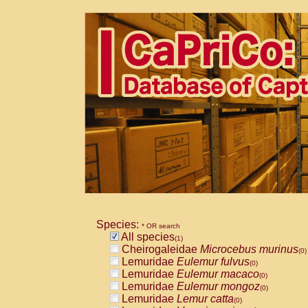
Species:
* OR search
All species
(1)
Cheirogaleidae
Microcebus murinus
(0)
Lemuridae
Eulemur fulvus
(0)
Lemuridae
Eulemur macaco
(0)
Lemuridae
Eulemur mongoz
(0)
Lemuridae
Lemur catta
(0)