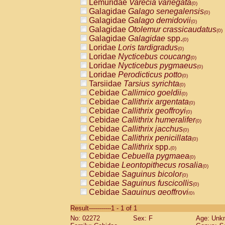
Lemuridae
Varecia variegata
(0)
Galagidae
Galago senegalensis
(0)
Galagidae
Galago demidovii
(0)
Galagidae
Otolemur crassicaudatus
(0)
Galagidae
Galagidae
spp.
(0)
Loridae
Loris tardigradus
(0)
Loridae
Nycticebus coucang
(0)
Loridae
Nycticebus pygmaeus
(0)
Loridae
Perodicticus potto
(0)
Tarsiidae
Tarsius syrichta
(0)
Cebidae
Callimico goeldii
(0)
Cebidae
Callithrix argentata
(0)
Cebidae
Callithrix geoffroyi
(0)
Cebidae
Callithrix humeralifer
(0)
Cebidae
Callithrix jacchus
(0)
Cebidae
Callithrix penicillata
(0)
Cebidae
Callithrix
spp.
(0)
Cebidae
Cebuella pygmaea
(0)
Cebidae
Leontopithecus rosalia
(0)
Cebidae
Saguinus bicolor
(0)
Cebidae
Saguinus fuscicollis
(0)
Cebidae
Saguinus geoffroyi
(0)
Cebidae
Saguinus imperator
(0)
Result-----------1 - 1 of 1
Cebidae
Saguinus labiatus
(0)
No: 02272
Sex: F
Age: Unk
Cebidae
Saguinus leucopus
(0)