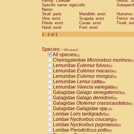
Family: Cebidae
Genus:
S
Cebidae
Saguinus midas
(0)
Specific name:
nigricollis
Subspecif
Cebidae
Saguinus mystax
(0)
Name:
Cebidae
Saguinus nigricollis
Skull: parts
Mandible: exist
(1)
Humerus: 
Cebidae
Saguinus oedipus
Ulna: exist
Scapula: exist
Femur: ex
(0)
Fibula: exist
Coxae: exist
Trunk: exi
Cebidae
Saguinus weddelli
(0)
Hand: exist
Foot: exist
Cebidae
Saguinus
spp.
(0)
Cebidae
Aotus trivirgatus
1 - 1 of 1
(0)
Cebidae
Cebus albifrons
(0)
Cebidae
Cebus apella
(0)
Species:
Cebidae
Cebus capucinus
* OR search
(0)
All species
Cebidae
Cebus nigrivittatus
(1)
(0)
Cheirogaleidae
Microcebus murinus
Cebidae
Cebus
spp.
(0)
(0)
Lemuridae
Eulemur fulvus
Cebidae
Saimiri boliviensis
(0)
(0)
Lemuridae
Eulemur macaco
Cebidae
Saimiri sciureus
(0)
(0)
Lemuridae
Eulemur mongoz
Atelidae
Alouatta caraya
(0)
(0)
Lemuridae
Lemur catta
Atelidae
Alouatta fusca
(0)
(0)
Lemuridae
Varecia variegata
Atelidae
Alouatta seniculus
(0)
(0)
Galagidae
Galago senegalensis
Atelidae
Alouatta
spp.
(0)
(0)
Galagidae
Galago demidovii
Atelidae
Ateles belzebuth
(0)
(0)
Galagidae
Otolemur crassicaudatus
Atelidae
Ateles geoffroyi
(0)
(0)
Galagidae
Galagidae
spp.
Atelidae
Ateles paniscus
(0)
(0)
Loridae
Loris tardigradus
Atelidae
Ateles
spp.
(0)
(0)
Loridae
Nycticebus coucang
Atelidae
Lagothrix lagothricha
(0)
(0)
Loridae
Nycticebus pygmaeus
Atelidae
Lagothrix lagothricha cana
(0)
(0)
Loridae
Perodicticus potto
Pitheciidae
Cacajao calvus rubicundu
(0)