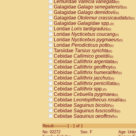
Lemuridae
Varecia variegata
(0)
Galagidae
Galago senegalensis
(0)
Galagidae
Galago demidovii
(0)
Galagidae
Otolemur crassicaudatus
(0)
Galagidae
Galagidae
spp.
(0)
Loridae
Loris tardigradus
(0)
Loridae
Nycticebus coucang
(0)
Loridae
Nycticebus pygmaeus
(0)
Loridae
Perodicticus potto
(0)
Tarsiidae
Tarsius syrichta
(0)
Cebidae
Callimico goeldii
(0)
Cebidae
Callithrix argentata
(0)
Cebidae
Callithrix geoffroyi
(0)
Cebidae
Callithrix humeralifer
(0)
Cebidae
Callithrix jacchus
(0)
Cebidae
Callithrix penicillata
(0)
Cebidae
Callithrix
spp.
(0)
Cebidae
Cebuella pygmaea
(0)
Cebidae
Leontopithecus rosalia
(0)
Cebidae
Saguinus bicolor
(0)
Cebidae
Saguinus fuscicollis
(0)
Cebidae
Saguinus geoffroyi
(0)
Cebidae
Saguinus imperator
(0)
Result-----------1 - 1 of 1
Cebidae
Saguinus labiatus
(0)
No: 02272
Sex: F
Age: Unk
Cebidae
Saguinus leucopus
(0)