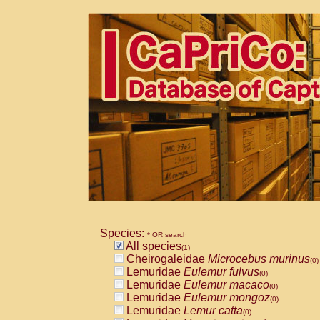
Species:
* OR search
All species
(1)
Cheirogaleidae
Microcebus murinus
(0)
Lemuridae
Eulemur fulvus
(0)
Lemuridae
Eulemur macaco
(0)
Lemuridae
Eulemur mongoz
(0)
Lemuridae
Lemur catta
(0)