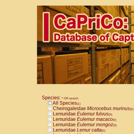
Species:
* OR search
All Species
(1)
Cheirogaleidae
Microcebus murinus
(0)
Lemuridae
Eulemur fulvus
(0)
Lemuridae
Eulemur macaco
(0)
Lemuridae
Eulemur mongoz
(0)
Lemuridae
Lemur catta
(0)