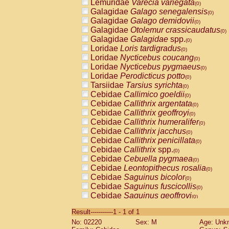
Lemuridae
Varecia variegata
(0)
Galagidae
Galago senegalensis
(0)
Galagidae
Galago demidovii
(0)
Galagidae
Otolemur crassicaudatus
(0)
Galagidae
Galagidae
spp.
(0)
Loridae
Loris tardigradus
(0)
Loridae
Nycticebus coucang
(0)
Loridae
Nycticebus pygmaeus
(0)
Loridae
Perodicticus potto
(0)
Tarsiidae
Tarsius syrichta
(0)
Cebidae
Callimico goeldii
(0)
Cebidae
Callithrix argentata
(0)
Cebidae
Callithrix geoffroyi
(0)
Cebidae
Callithrix humeralifer
(0)
Cebidae
Callithrix jacchus
(0)
Cebidae
Callithrix penicillata
(0)
Cebidae
Callithrix
spp.
(0)
Cebidae
Cebuella pygmaea
(0)
Cebidae
Leontopithecus rosalia
(0)
Cebidae
Saguinus bicolor
(0)
Cebidae
Saguinus fuscicollis
(0)
Cebidae
Saguinus geoffroyi
(0)
Cebidae
Saguinus imperator
(0)
Result-----------1 - 1 of 1
Cebidae
Saguinus labiatus
(0)
No: 02220
Sex: M
Age: Unk
Cebidae
Saguinus leucopus
(0)