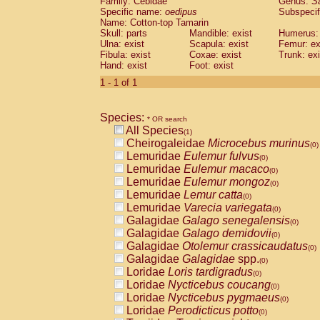
Family: Cebidae
Genus:
S
Cebidae
Saguinus midas
(0)
Specific name:
oedipus
Subspecif
Cebidae
Saguinus mystax
(0)
Name: Cotton-top Tamarin
Cebidae
Saguinus nigricollis
Skull: parts
Mandible: exist
(0)
Humerus: 
Cebidae
Saguinus oedipus
Ulna: exist
Scapula: exist
Femur: ex
(1)
Fibula: exist
Coxae: exist
Trunk: exi
Cebidae
Saguinus weddelli
(0)
Hand: exist
Foot: exist
Cebidae
Saguinus
spp.
(0)
Cebidae
Aotus trivirgatus
1 - 1 of 1
(0)
Cebidae
Cebus albifrons
(0)
Cebidae
Cebus apella
(0)
Species:
Cebidae
Cebus capucinus
* OR search
(0)
All Species
Cebidae
Cebus nigrivittatus
(1)
(0)
Cheirogaleidae
Microcebus murinus
Cebidae
Cebus
spp.
(0)
(0)
Lemuridae
Eulemur fulvus
Cebidae
Saimiri boliviensis
(0)
(0)
Lemuridae
Eulemur macaco
Cebidae
Saimiri sciureus
(0)
(0)
Lemuridae
Eulemur mongoz
Atelidae
Alouatta caraya
(0)
(0)
Lemuridae
Lemur catta
Atelidae
Alouatta fusca
(0)
(0)
Lemuridae
Varecia variegata
Atelidae
Alouatta seniculus
(0)
(0)
Galagidae
Galago senegalensis
Atelidae
Alouatta
spp.
(0)
(0)
Galagidae
Galago demidovii
Atelidae
Ateles belzebuth
(0)
(0)
Galagidae
Otolemur crassicaudatus
Atelidae
Ateles geoffroyi
(0)
(0)
Galagidae
Galagidae
spp.
Atelidae
Ateles paniscus
(0)
(0)
Loridae
Loris tardigradus
Atelidae
Ateles
spp.
(0)
(0)
Loridae
Nycticebus coucang
Atelidae
Lagothrix lagothricha
(0)
(0)
Loridae
Nycticebus pygmaeus
Atelidae
Lagothrix lagothricha cana
(0)
(0)
Loridae
Perodicticus potto
Pitheciidae
Cacajao calvus rubicundu
(0)