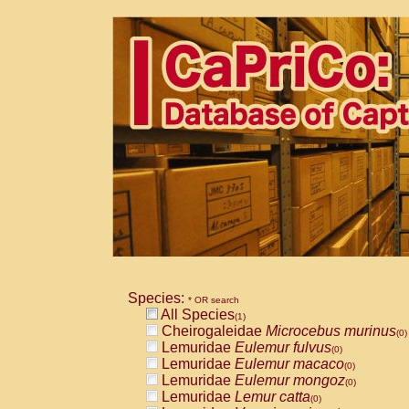
Species:
* OR search
All Species
(1)
Cheirogaleidae
Microcebus murinus
(0)
Lemuridae
Eulemur fulvus
(0)
Lemuridae
Eulemur macaco
(0)
Lemuridae
Eulemur mongoz
(0)
Lemuridae
Lemur catta
(0)