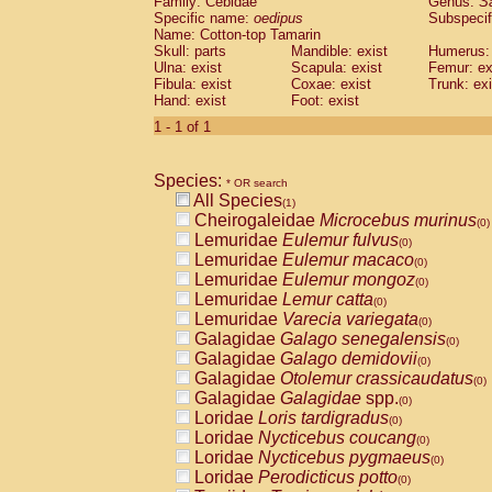
Family: Cebidae
Genus:
S
Cebidae
Saguinus midas
(0)
Specific name:
oedipus
Subspecif
Cebidae
Saguinus mystax
(0)
Name: Cotton-top Tamarin
Cebidae
Saguinus nigricollis
Skull: parts
Mandible: exist
(0)
Humerus: 
Cebidae
Saguinus oedipus
Ulna: exist
Scapula: exist
Femur: ex
(1)
Fibula: exist
Coxae: exist
Trunk: exi
Cebidae
Saguinus weddelli
(0)
Hand: exist
Foot: exist
Cebidae
Saguinus
spp.
(0)
Cebidae
Aotus trivirgatus
1 - 1 of 1
(0)
Cebidae
Cebus albifrons
(0)
Cebidae
Cebus apella
(0)
Species:
Cebidae
Cebus capucinus
* OR search
(0)
All Species
Cebidae
Cebus nigrivittatus
(1)
(0)
Cheirogaleidae
Microcebus murinus
Cebidae
Cebus
spp.
(0)
(0)
Lemuridae
Eulemur fulvus
Cebidae
Saimiri boliviensis
(0)
(0)
Lemuridae
Eulemur macaco
Cebidae
Saimiri sciureus
(0)
(0)
Lemuridae
Eulemur mongoz
Atelidae
Alouatta caraya
(0)
(0)
Lemuridae
Lemur catta
Atelidae
Alouatta fusca
(0)
(0)
Lemuridae
Varecia variegata
Atelidae
Alouatta seniculus
(0)
(0)
Galagidae
Galago senegalensis
Atelidae
Alouatta
spp.
(0)
(0)
Galagidae
Galago demidovii
Atelidae
Ateles belzebuth
(0)
(0)
Galagidae
Otolemur crassicaudatus
Atelidae
Ateles geoffroyi
(0)
(0)
Galagidae
Galagidae
spp.
Atelidae
Ateles paniscus
(0)
(0)
Loridae
Loris tardigradus
Atelidae
Ateles
spp.
(0)
(0)
Loridae
Nycticebus coucang
Atelidae
Lagothrix lagothricha
(0)
(0)
Loridae
Nycticebus pygmaeus
Atelidae
Lagothrix lagothricha cana
(0)
(0)
Loridae
Perodicticus potto
Pitheciidae
Cacajao calvus rubicundu
(0)