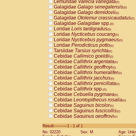
Lemuridae
Varecia variegata
(0)
Galagidae
Galago senegalensis
(0)
Galagidae
Galago demidovii
(0)
Galagidae
Otolemur crassicaudatus
(0)
Galagidae
Galagidae
spp.
(0)
Loridae
Loris tardigradus
(0)
Loridae
Nycticebus coucang
(0)
Loridae
Nycticebus pygmaeus
(0)
Loridae
Perodicticus potto
(0)
Tarsiidae
Tarsius syrichta
(0)
Cebidae
Callimico goeldii
(0)
Cebidae
Callithrix argentata
(0)
Cebidae
Callithrix geoffroyi
(0)
Cebidae
Callithrix humeralifer
(0)
Cebidae
Callithrix jacchus
(0)
Cebidae
Callithrix penicillata
(0)
Cebidae
Callithrix
spp.
(0)
Cebidae
Cebuella pygmaea
(0)
Cebidae
Leontopithecus rosalia
(0)
Cebidae
Saguinus bicolor
(0)
Cebidae
Saguinus fuscicollis
(0)
Cebidae
Saguinus geoffroyi
(0)
Cebidae
Saguinus imperator
(0)
Result-----------1 - 1 of 1
Cebidae
Saguinus labiatus
(0)
No: 02220
Sex: M
Age: Unk
Cebidae
Saguinus leucopus
(0)