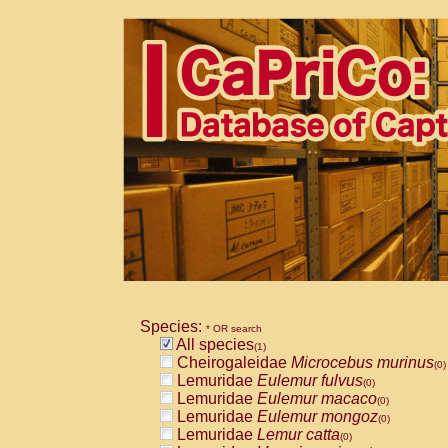
Species:
* OR search
All species
(1)
Cheirogaleidae
Microcebus murinus
(0)
Lemuridae
Eulemur fulvus
(0)
Lemuridae
Eulemur macaco
(0)
Lemuridae
Eulemur mongoz
(0)
Lemuridae
Lemur catta
(0)