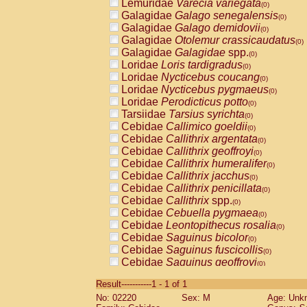
Lemuridae
Varecia variegata
(0)
Galagidae
Galago senegalensis
(0)
Galagidae
Galago demidovii
(0)
Galagidae
Otolemur crassicaudatus
(0)
Galagidae
Galagidae
spp.
(0)
Loridae
Loris tardigradus
(0)
Loridae
Nycticebus coucang
(0)
Loridae
Nycticebus pygmaeus
(0)
Loridae
Perodicticus potto
(0)
Tarsiidae
Tarsius syrichta
(0)
Cebidae
Callimico goeldii
(0)
Cebidae
Callithrix argentata
(0)
Cebidae
Callithrix geoffroyi
(0)
Cebidae
Callithrix humeralifer
(0)
Cebidae
Callithrix jacchus
(0)
Cebidae
Callithrix penicillata
(0)
Cebidae
Callithrix
spp.
(0)
Cebidae
Cebuella pygmaea
(0)
Cebidae
Leontopithecus rosalia
(0)
Cebidae
Saguinus bicolor
(0)
Cebidae
Saguinus fuscicollis
(0)
Cebidae
Saguinus geoffroyi
(0)
Cebidae
Saguinus imperator
(0)
Result-----------1 - 1 of 1
Cebidae
Saguinus labiatus
(0)
No: 02220
Sex: M
Age: Unk
Cebidae
Saguinus leucopus
(0)