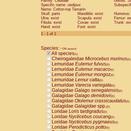
Family: Cebidae
Genus:
S
Cebidae
Saguinus midas
(0)
Specific name:
oedipus
Subspecif
Cebidae
Saguinus mystax
(0)
Name: Cotton-top Tamarin
Cebidae
Saguinus nigricollis
Skull: parts
Mandible: exist
(0)
Humerus: 
Cebidae
Saguinus oedipus
Ulna: exist
Scapula: exist
Femur: ex
(1)
Fibula: exist
Coxae: exist
Trunk: exi
Cebidae
Saguinus weddelli
(0)
Hand: exist
Foot: exist
Cebidae
Saguinus
spp.
(0)
Cebidae
Aotus trivirgatus
1 - 1 of 1
(0)
Cebidae
Cebus albifrons
(0)
Cebidae
Cebus apella
(0)
Species:
Cebidae
Cebus capucinus
* OR search
(0)
All species
Cebidae
Cebus nigrivittatus
(1)
(0)
Cheirogaleidae
Microcebus murinus
Cebidae
Cebus
spp.
(0)
(0)
Lemuridae
Eulemur fulvus
Cebidae
Saimiri boliviensis
(0)
(0)
Lemuridae
Eulemur macaco
Cebidae
Saimiri sciureus
(0)
(0)
Lemuridae
Eulemur mongoz
Atelidae
Alouatta caraya
(0)
(0)
Lemuridae
Lemur catta
Atelidae
Alouatta fusca
(0)
(0)
Lemuridae
Varecia variegata
Atelidae
Alouatta seniculus
(0)
(0)
Galagidae
Galago senegalensis
Atelidae
Alouatta
spp.
(0)
(0)
Galagidae
Galago demidovii
Atelidae
Ateles belzebuth
(0)
(0)
Galagidae
Otolemur crassicaudatus
Atelidae
Ateles geoffroyi
(0)
(0)
Galagidae
Galagidae
spp.
Atelidae
Ateles paniscus
(0)
(0)
Loridae
Loris tardigradus
Atelidae
Ateles
spp.
(0)
(0)
Loridae
Nycticebus coucang
Atelidae
Lagothrix lagothricha
(0)
(0)
Loridae
Nycticebus pygmaeus
Atelidae
Lagothrix lagothricha cana
(0)
(0)
Loridae
Perodicticus potto
Pitheciidae
Cacajao calvus rubicundu
(0)