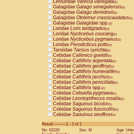
Lemuridae
Varecia variegata
(0)
Galagidae
Galago senegalensis
(0)
Galagidae
Galago demidovii
(0)
Galagidae
Otolemur crassicaudatus
(0)
Galagidae
Galagidae
spp.
(0)
Loridae
Loris tardigradus
(0)
Loridae
Nycticebus coucang
(0)
Loridae
Nycticebus pygmaeus
(0)
Loridae
Perodicticus potto
(0)
Tarsiidae
Tarsius syrichta
(0)
Cebidae
Callimico goeldii
(0)
Cebidae
Callithrix argentata
(0)
Cebidae
Callithrix geoffroyi
(0)
Cebidae
Callithrix humeralifer
(0)
Cebidae
Callithrix jacchus
(0)
Cebidae
Callithrix penicillata
(0)
Cebidae
Callithrix
spp.
(0)
Cebidae
Cebuella pygmaea
(0)
Cebidae
Leontopithecus rosalia
(0)
Cebidae
Saguinus bicolor
(0)
Cebidae
Saguinus fuscicollis
(0)
Cebidae
Saguinus geoffroyi
(0)
Cebidae
Saguinus imperator
(0)
Result-----------1 - 1 of 1
Cebidae
Saguinus labiatus
(0)
No: 02220
Sex: M
Age: Unk
Cebidae
Saguinus leucopus
(0)