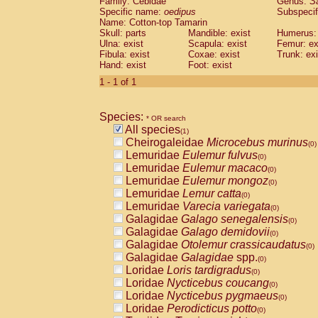
Family: Cebidae
Genus:
S
Cebidae
Saguinus midas
(0)
Specific name:
oedipus
Subspecif
Cebidae
Saguinus mystax
(0)
Name: Cotton-top Tamarin
Cebidae
Saguinus nigricollis
Skull: parts
Mandible: exist
(0)
Humerus: 
Cebidae
Saguinus oedipus
Ulna: exist
Scapula: exist
Femur: ex
(1)
Fibula: exist
Coxae: exist
Trunk: exi
Cebidae
Saguinus weddelli
(0)
Hand: exist
Foot: exist
Cebidae
Saguinus
spp.
(0)
Cebidae
Aotus trivirgatus
1 - 1 of 1
(0)
Cebidae
Cebus albifrons
(0)
Cebidae
Cebus apella
(0)
Species:
Cebidae
Cebus capucinus
* OR search
(0)
All species
Cebidae
Cebus nigrivittatus
(1)
(0)
Cheirogaleidae
Microcebus murinus
Cebidae
Cebus
spp.
(0)
(0)
Lemuridae
Eulemur fulvus
Cebidae
Saimiri boliviensis
(0)
(0)
Lemuridae
Eulemur macaco
Cebidae
Saimiri sciureus
(0)
(0)
Lemuridae
Eulemur mongoz
Atelidae
Alouatta caraya
(0)
(0)
Lemuridae
Lemur catta
Atelidae
Alouatta fusca
(0)
(0)
Lemuridae
Varecia variegata
Atelidae
Alouatta seniculus
(0)
(0)
Galagidae
Galago senegalensis
Atelidae
Alouatta
spp.
(0)
(0)
Galagidae
Galago demidovii
Atelidae
Ateles belzebuth
(0)
(0)
Galagidae
Otolemur crassicaudatus
Atelidae
Ateles geoffroyi
(0)
(0)
Galagidae
Galagidae
spp.
Atelidae
Ateles paniscus
(0)
(0)
Loridae
Loris tardigradus
Atelidae
Ateles
spp.
(0)
(0)
Loridae
Nycticebus coucang
Atelidae
Lagothrix lagothricha
(0)
(0)
Loridae
Nycticebus pygmaeus
Atelidae
Lagothrix lagothricha cana
(0)
(0)
Loridae
Perodicticus potto
Pitheciidae
Cacajao calvus rubicundu
(0)