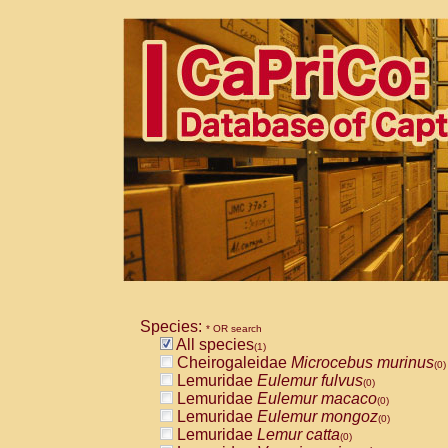
Species:
* OR search
All species
(1)
Cheirogaleidae
Microcebus murinus
(0)
Lemuridae
Eulemur fulvus
(0)
Lemuridae
Eulemur macaco
(0)
Lemuridae
Eulemur mongoz
(0)
Lemuridae
Lemur catta
(0)