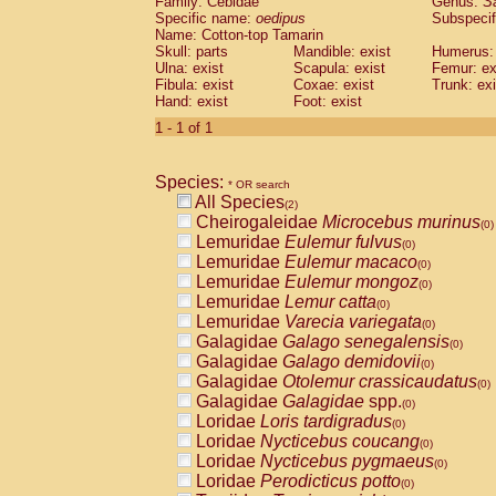
Family: Cebidae
Genus:
S
Cebidae
Saguinus midas
(0)
Specific name:
oedipus
Subspecif
Cebidae
Saguinus mystax
(0)
Name: Cotton-top Tamarin
Cebidae
Saguinus nigricollis
Skull: parts
Mandible: exist
(1)
Humerus: 
Cebidae
Saguinus oedipus
Ulna: exist
Scapula: exist
Femur: ex
(1)
Fibula: exist
Coxae: exist
Trunk: exi
Cebidae
Saguinus weddelli
(0)
Hand: exist
Foot: exist
Cebidae
Saguinus
spp.
(0)
Cebidae
Aotus trivirgatus
1 - 1 of 1
(0)
Cebidae
Cebus albifrons
(0)
Cebidae
Cebus apella
(0)
Species:
Cebidae
Cebus capucinus
* OR search
(0)
All Species
Cebidae
Cebus nigrivittatus
(2)
(0)
Cheirogaleidae
Microcebus murinus
Cebidae
Cebus
spp.
(0)
(0)
Lemuridae
Eulemur fulvus
Cebidae
Saimiri boliviensis
(0)
(0)
Lemuridae
Eulemur macaco
Cebidae
Saimiri sciureus
(0)
(0)
Lemuridae
Eulemur mongoz
Atelidae
Alouatta caraya
(0)
(0)
Lemuridae
Lemur catta
Atelidae
Alouatta fusca
(0)
(0)
Lemuridae
Varecia variegata
Atelidae
Alouatta seniculus
(0)
(0)
Galagidae
Galago senegalensis
Atelidae
Alouatta
spp.
(0)
(0)
Galagidae
Galago demidovii
Atelidae
Ateles belzebuth
(0)
(0)
Galagidae
Otolemur crassicaudatus
Atelidae
Ateles geoffroyi
(0)
(0)
Galagidae
Galagidae
spp.
Atelidae
Ateles paniscus
(0)
(0)
Loridae
Loris tardigradus
Atelidae
Ateles
spp.
(0)
(0)
Loridae
Nycticebus coucang
Atelidae
Lagothrix lagothricha
(0)
(0)
Loridae
Nycticebus pygmaeus
Atelidae
Lagothrix lagothricha cana
(0)
(0)
Loridae
Perodicticus potto
Pitheciidae
Cacajao calvus rubicundu
(0)