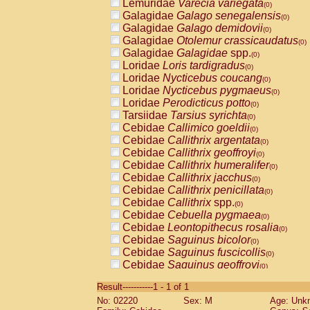
Lemuridae
Varecia variegata
(0)
Galagidae
Galago senegalensis
(0)
Galagidae
Galago demidovii
(0)
Galagidae
Otolemur crassicaudatus
(0)
Galagidae
Galagidae
spp.
(0)
Loridae
Loris tardigradus
(0)
Loridae
Nycticebus coucang
(0)
Loridae
Nycticebus pygmaeus
(0)
Loridae
Perodicticus potto
(0)
Tarsiidae
Tarsius syrichta
(0)
Cebidae
Callimico goeldii
(0)
Cebidae
Callithrix argentata
(0)
Cebidae
Callithrix geoffroyi
(0)
Cebidae
Callithrix humeralifer
(0)
Cebidae
Callithrix jacchus
(0)
Cebidae
Callithrix penicillata
(0)
Cebidae
Callithrix
spp.
(0)
Cebidae
Cebuella pygmaea
(0)
Cebidae
Leontopithecus rosalia
(0)
Cebidae
Saguinus bicolor
(0)
Cebidae
Saguinus fuscicollis
(0)
Cebidae
Saguinus geoffroyi
(0)
Cebidae
Saguinus imperator
(0)
Result-----------1 - 1 of 1
Cebidae
Saguinus labiatus
(0)
No: 02220
Sex: M
Age: Unk
Cebidae
Saguinus leucopus
(0)