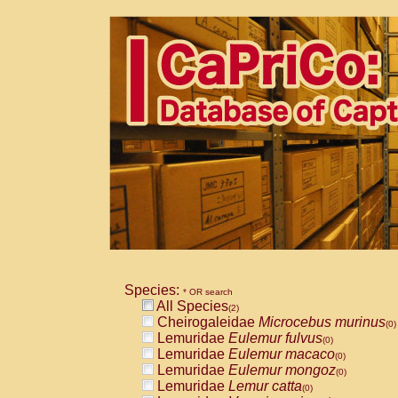
Species:
* OR search
All Species
(2)
Cheirogaleidae
Microcebus murinus
(0)
Lemuridae
Eulemur fulvus
(0)
Lemuridae
Eulemur macaco
(0)
Lemuridae
Eulemur mongoz
(0)
Lemuridae
Lemur catta
(0)