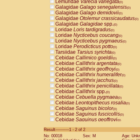
Lemuridae
Varecia variegata
(0)
Galagidae
Galago senegalensis
(0)
Galagidae
Galago demidovii
(0)
Galagidae
Otolemur crassicaudatus
(0)
Galagidae
Galagidae
spp.
(0)
Loridae
Loris tardigradus
(0)
Loridae
Nycticebus coucang
(0)
Loridae
Nycticebus pygmaeus
(0)
Loridae
Perodicticus potto
(0)
Tarsiidae
Tarsius syrichta
(0)
Cebidae
Callimico goeldii
(0)
Cebidae
Callithrix argentata
(0)
Cebidae
Callithrix geoffroyi
(0)
Cebidae
Callithrix humeralifer
(0)
Cebidae
Callithrix jacchus
(0)
Cebidae
Callithrix penicillata
(0)
Cebidae
Callithrix
spp.
(0)
Cebidae
Cebuella pygmaea
(0)
Cebidae
Leontopithecus rosalia
(0)
Cebidae
Saguinus bicolor
(0)
Cebidae
Saguinus fuscicollis
(0)
Cebidae
Saguinus geoffroyi
(0)
Cebidae
Saguinus imperator
(0)
Result-----------1 - 2 of 2
Cebidae
Saguinus labiatus
(0)
No: 00018
Sex: M
Age: Unk
Cebidae
Saguinus leucopus
(0)