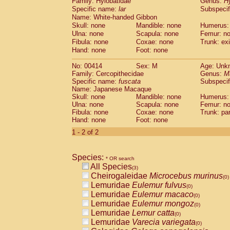
Family: Hylobatidae
Genus:
H
Cebidae
Saguinus midas
(0)
Specific name:
lar
Subspecif
Cebidae
Saguinus mystax
(0)
Name: White-handed Gibbon
Cebidae
Saguinus nigricollis
(0)
Skull: none
Mandible: none
Humerus:
Cebidae
Saguinus oedipus
(1)
Ulna: none
Scapula: none
Femur: n
Cebidae
Saguinus weddelli
Fibula: none
Coxae: none
Trunk: exi
(0)
Cebidae
Saguinus
spp.
Hand: none
Foot: none
(0)
Cebidae
Aotus trivirgatus
(0)
No: 00414
Sex: M
Age: Unk
Cebidae
Cebus albifrons
(0)
Family: Cercopithecidae
Genus:
M
Cebidae
Cebus apella
(0)
Specific name:
fuscata
Subspeci
Cebidae
Cebus capucinus
(0)
Name: Japanese Macaque
Cebidae
Cebus nigrivittatus
Skull: none
Mandible: none
Humerus:
(0)
Ulna: none
Cebidae
Cebus
Scapula: none
spp.
Femur: n
(0)
Fibula: none
Coxae: none
Trunk: pa
Cebidae
Saimiri boliviensis
(0)
Hand: none
Foot: none
Cebidae
Saimiri sciureus
(0)
1 - 2 of 2
Atelidae
Alouatta caraya
(0)
Atelidae
Alouatta fusca
(0)
Atelidae
Alouatta seniculus
(0)
Species:
* OR search
Atelidae
Alouatta
spp.
(0)
All Species
(3)
Atelidae
Ateles belzebuth
(0)
Cheirogaleidae
Microcebus murinus
(0)
Atelidae
Ateles geoffroyi
(0)
Lemuridae
Eulemur fulvus
(0)
Atelidae
Ateles paniscus
(0)
Lemuridae
Eulemur macaco
(0)
Atelidae
Ateles
spp.
(0)
Lemuridae
Eulemur mongoz
(0)
Atelidae
Lagothrix lagothricha
(0)
Lemuridae
Lemur catta
(0)
Atelidae
Lagothrix lagothricha cana
(0)
Lemuridae
Varecia variegata
(0)
Pitheciidae
Cacajao calvus rubicundu