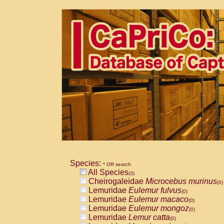
Species:
* OR search
All Species
(3)
Cheirogaleidae
Microcebus murinus
(0)
Lemuridae
Eulemur fulvus
(0)
Lemuridae
Eulemur macaco
(0)
Lemuridae
Eulemur mongoz
(0)
Lemuridae
Lemur catta
(0)