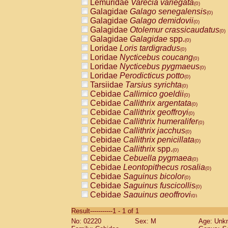
Lemuridae
Varecia variegata
(0)
Galagidae
Galago senegalensis
(0)
Galagidae
Galago demidovii
(0)
Galagidae
Otolemur crassicaudatus
(0)
Galagidae
Galagidae
spp.
(0)
Loridae
Loris tardigradus
(0)
Loridae
Nycticebus coucang
(0)
Loridae
Nycticebus pygmaeus
(0)
Loridae
Perodicticus potto
(0)
Tarsiidae
Tarsius syrichta
(0)
Cebidae
Callimico goeldii
(0)
Cebidae
Callithrix argentata
(0)
Cebidae
Callithrix geoffroyi
(0)
Cebidae
Callithrix humeralifer
(0)
Cebidae
Callithrix jacchus
(0)
Cebidae
Callithrix penicillata
(0)
Cebidae
Callithrix
spp.
(0)
Cebidae
Cebuella pygmaea
(0)
Cebidae
Leontopithecus rosalia
(0)
Cebidae
Saguinus bicolor
(0)
Cebidae
Saguinus fuscicollis
(0)
Cebidae
Saguinus geoffroyi
(0)
Cebidae
Saguinus imperator
(0)
Result-----------1 - 1 of 1
Cebidae
Saguinus labiatus
(0)
No: 02220
Sex: M
Age: Unk
Cebidae
Saguinus leucopus
(0)