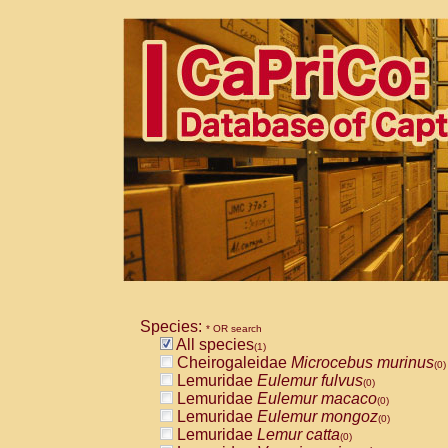
Species:
* OR search
All species
(1)
Cheirogaleidae
Microcebus murinus
(0)
Lemuridae
Eulemur fulvus
(0)
Lemuridae
Eulemur macaco
(0)
Lemuridae
Eulemur mongoz
(0)
Lemuridae
Lemur catta
(0)