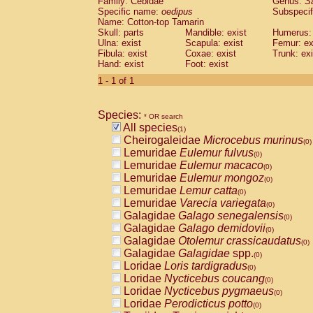
Family: Cebidae
Genus:
S
Cebidae
Saguinus midas
(0)
Specific name:
oedipus
Subspecif
Cebidae
Saguinus mystax
(0)
Name: Cotton-top Tamarin
Cebidae
Saguinus nigricollis
Skull: parts
Mandible: exist
(0)
Humerus: 
Cebidae
Saguinus oedipus
Ulna: exist
Scapula: exist
Femur: ex
(1)
Fibula: exist
Coxae: exist
Trunk: exi
Cebidae
Saguinus weddelli
(0)
Hand: exist
Foot: exist
Cebidae
Saguinus
spp.
(0)
Cebidae
Aotus trivirgatus
1 - 1 of 1
(0)
Cebidae
Cebus albifrons
(0)
Cebidae
Cebus apella
(0)
Species:
Cebidae
Cebus capucinus
* OR search
(0)
All species
Cebidae
Cebus nigrivittatus
(1)
(0)
Cheirogaleidae
Microcebus murinus
Cebidae
Cebus
spp.
(0)
(0)
Lemuridae
Eulemur fulvus
Cebidae
Saimiri boliviensis
(0)
(0)
Lemuridae
Eulemur macaco
Cebidae
Saimiri sciureus
(0)
(0)
Lemuridae
Eulemur mongoz
Atelidae
Alouatta caraya
(0)
(0)
Lemuridae
Lemur catta
Atelidae
Alouatta fusca
(0)
(0)
Lemuridae
Varecia variegata
Atelidae
Alouatta seniculus
(0)
(0)
Galagidae
Galago senegalensis
Atelidae
Alouatta
spp.
(0)
(0)
Galagidae
Galago demidovii
Atelidae
Ateles belzebuth
(0)
(0)
Galagidae
Otolemur crassicaudatus
Atelidae
Ateles geoffroyi
(0)
(0)
Galagidae
Galagidae
spp.
Atelidae
Ateles paniscus
(0)
(0)
Loridae
Loris tardigradus
Atelidae
Ateles
spp.
(0)
(0)
Loridae
Nycticebus coucang
Atelidae
Lagothrix lagothricha
(0)
(0)
Loridae
Nycticebus pygmaeus
Atelidae
Lagothrix lagothricha cana
(0)
(0)
Loridae
Perodicticus potto
Pitheciidae
Cacajao calvus rubicundu
(0)