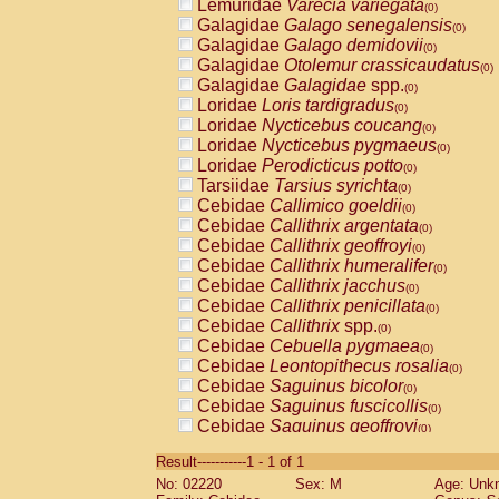
Lemuridae
Varecia variegata
(0)
Galagidae
Galago senegalensis
(0)
Galagidae
Galago demidovii
(0)
Galagidae
Otolemur crassicaudatus
(0)
Galagidae
Galagidae
spp.
(0)
Loridae
Loris tardigradus
(0)
Loridae
Nycticebus coucang
(0)
Loridae
Nycticebus pygmaeus
(0)
Loridae
Perodicticus potto
(0)
Tarsiidae
Tarsius syrichta
(0)
Cebidae
Callimico goeldii
(0)
Cebidae
Callithrix argentata
(0)
Cebidae
Callithrix geoffroyi
(0)
Cebidae
Callithrix humeralifer
(0)
Cebidae
Callithrix jacchus
(0)
Cebidae
Callithrix penicillata
(0)
Cebidae
Callithrix
spp.
(0)
Cebidae
Cebuella pygmaea
(0)
Cebidae
Leontopithecus rosalia
(0)
Cebidae
Saguinus bicolor
(0)
Cebidae
Saguinus fuscicollis
(0)
Cebidae
Saguinus geoffroyi
(0)
Cebidae
Saguinus imperator
(0)
Result-----------1 - 1 of 1
Cebidae
Saguinus labiatus
(0)
No: 02220
Sex: M
Age: Unk
Cebidae
Saguinus leucopus
(0)