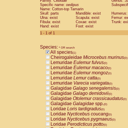
Family: Cebidae
Genus:
S
Cebidae
Saguinus midas
(0)
Specific name:
oedipus
Subspecif
Cebidae
Saguinus mystax
(0)
Name: Cotton-top Tamarin
Cebidae
Saguinus nigricollis
Skull: parts
Mandible: exist
(0)
Humerus: 
Cebidae
Saguinus oedipus
Ulna: exist
Scapula: exist
Femur: ex
(1)
Fibula: exist
Coxae: exist
Trunk: exi
Cebidae
Saguinus weddelli
(0)
Hand: exist
Foot: exist
Cebidae
Saguinus
spp.
(0)
Cebidae
Aotus trivirgatus
1 - 1 of 1
(0)
Cebidae
Cebus albifrons
(0)
Cebidae
Cebus apella
(0)
Species:
Cebidae
Cebus capucinus
* OR search
(0)
All species
Cebidae
Cebus nigrivittatus
(1)
(0)
Cheirogaleidae
Microcebus murinus
Cebidae
Cebus
spp.
(0)
(0)
Lemuridae
Eulemur fulvus
Cebidae
Saimiri boliviensis
(0)
(0)
Lemuridae
Eulemur macaco
Cebidae
Saimiri sciureus
(0)
(0)
Lemuridae
Eulemur mongoz
Atelidae
Alouatta caraya
(0)
(0)
Lemuridae
Lemur catta
Atelidae
Alouatta fusca
(0)
(0)
Lemuridae
Varecia variegata
Atelidae
Alouatta seniculus
(0)
(0)
Galagidae
Galago senegalensis
Atelidae
Alouatta
spp.
(0)
(0)
Galagidae
Galago demidovii
Atelidae
Ateles belzebuth
(0)
(0)
Galagidae
Otolemur crassicaudatus
Atelidae
Ateles geoffroyi
(0)
(0)
Galagidae
Galagidae
spp.
Atelidae
Ateles paniscus
(0)
(0)
Loridae
Loris tardigradus
Atelidae
Ateles
spp.
(0)
(0)
Loridae
Nycticebus coucang
Atelidae
Lagothrix lagothricha
(0)
(0)
Loridae
Nycticebus pygmaeus
Atelidae
Lagothrix lagothricha cana
(0)
(0)
Loridae
Perodicticus potto
Pitheciidae
Cacajao calvus rubicundu
(0)