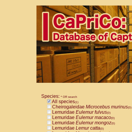
Species:
* OR search
All species
(1)
Cheirogaleidae
Microcebus murinus
(0)
Lemuridae
Eulemur fulvus
(0)
Lemuridae
Eulemur macaco
(0)
Lemuridae
Eulemur mongoz
(0)
Lemuridae
Lemur catta
(0)