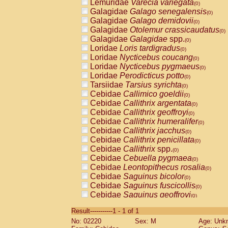
Lemuridae
Varecia variegata
(0)
Galagidae
Galago senegalensis
(0)
Galagidae
Galago demidovii
(0)
Galagidae
Otolemur crassicaudatus
(0)
Galagidae
Galagidae
spp.
(0)
Loridae
Loris tardigradus
(0)
Loridae
Nycticebus coucang
(0)
Loridae
Nycticebus pygmaeus
(0)
Loridae
Perodicticus potto
(0)
Tarsiidae
Tarsius syrichta
(0)
Cebidae
Callimico goeldii
(0)
Cebidae
Callithrix argentata
(0)
Cebidae
Callithrix geoffroyi
(0)
Cebidae
Callithrix humeralifer
(0)
Cebidae
Callithrix jacchus
(0)
Cebidae
Callithrix penicillata
(0)
Cebidae
Callithrix
spp.
(0)
Cebidae
Cebuella pygmaea
(0)
Cebidae
Leontopithecus rosalia
(0)
Cebidae
Saguinus bicolor
(0)
Cebidae
Saguinus fuscicollis
(0)
Cebidae
Saguinus geoffroyi
(0)
Cebidae
Saguinus imperator
(0)
Result-----------1 - 1 of 1
Cebidae
Saguinus labiatus
(0)
No: 02220
Sex: M
Age: Unk
Cebidae
Saguinus leucopus
(0)