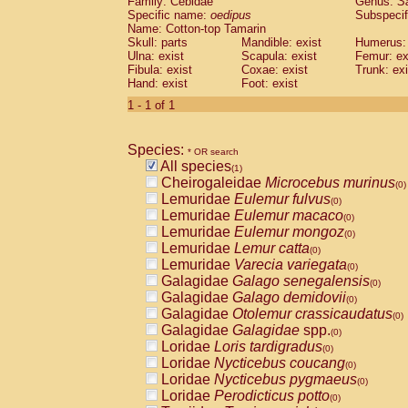
Family: Cebidae
Genus:
S
Cebidae
Saguinus midas
(0)
Specific name:
oedipus
Subspecif
Cebidae
Saguinus mystax
(0)
Name: Cotton-top Tamarin
Cebidae
Saguinus nigricollis
Skull: parts
Mandible: exist
(0)
Humerus: 
Cebidae
Saguinus oedipus
Ulna: exist
Scapula: exist
Femur: ex
(1)
Fibula: exist
Coxae: exist
Trunk: exi
Cebidae
Saguinus weddelli
(0)
Hand: exist
Foot: exist
Cebidae
Saguinus
spp.
(0)
Cebidae
Aotus trivirgatus
1 - 1 of 1
(0)
Cebidae
Cebus albifrons
(0)
Cebidae
Cebus apella
(0)
Species:
Cebidae
Cebus capucinus
* OR search
(0)
All species
Cebidae
Cebus nigrivittatus
(1)
(0)
Cheirogaleidae
Microcebus murinus
Cebidae
Cebus
spp.
(0)
(0)
Lemuridae
Eulemur fulvus
Cebidae
Saimiri boliviensis
(0)
(0)
Lemuridae
Eulemur macaco
Cebidae
Saimiri sciureus
(0)
(0)
Lemuridae
Eulemur mongoz
Atelidae
Alouatta caraya
(0)
(0)
Lemuridae
Lemur catta
Atelidae
Alouatta fusca
(0)
(0)
Lemuridae
Varecia variegata
Atelidae
Alouatta seniculus
(0)
(0)
Galagidae
Galago senegalensis
Atelidae
Alouatta
spp.
(0)
(0)
Galagidae
Galago demidovii
Atelidae
Ateles belzebuth
(0)
(0)
Galagidae
Otolemur crassicaudatus
Atelidae
Ateles geoffroyi
(0)
(0)
Galagidae
Galagidae
spp.
Atelidae
Ateles paniscus
(0)
(0)
Loridae
Loris tardigradus
Atelidae
Ateles
spp.
(0)
(0)
Loridae
Nycticebus coucang
Atelidae
Lagothrix lagothricha
(0)
(0)
Loridae
Nycticebus pygmaeus
Atelidae
Lagothrix lagothricha cana
(0)
(0)
Loridae
Perodicticus potto
Pitheciidae
Cacajao calvus rubicundu
(0)