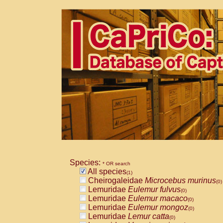
Species:
* OR search
All species
(1)
Cheirogaleidae
Microcebus murinus
(0)
Lemuridae
Eulemur fulvus
(0)
Lemuridae
Eulemur macaco
(0)
Lemuridae
Eulemur mongoz
(0)
Lemuridae
Lemur catta
(0)