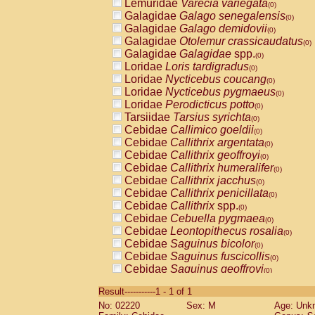
Lemuridae
Varecia variegata
(0)
Galagidae
Galago senegalensis
(0)
Galagidae
Galago demidovii
(0)
Galagidae
Otolemur crassicaudatus
(0)
Galagidae
Galagidae
spp.
(0)
Loridae
Loris tardigradus
(0)
Loridae
Nycticebus coucang
(0)
Loridae
Nycticebus pygmaeus
(0)
Loridae
Perodicticus potto
(0)
Tarsiidae
Tarsius syrichta
(0)
Cebidae
Callimico goeldii
(0)
Cebidae
Callithrix argentata
(0)
Cebidae
Callithrix geoffroyi
(0)
Cebidae
Callithrix humeralifer
(0)
Cebidae
Callithrix jacchus
(0)
Cebidae
Callithrix penicillata
(0)
Cebidae
Callithrix
spp.
(0)
Cebidae
Cebuella pygmaea
(0)
Cebidae
Leontopithecus rosalia
(0)
Cebidae
Saguinus bicolor
(0)
Cebidae
Saguinus fuscicollis
(0)
Cebidae
Saguinus geoffroyi
(0)
Cebidae
Saguinus imperator
(0)
Result-----------1 - 1 of 1
Cebidae
Saguinus labiatus
(0)
No: 02220
Sex: M
Age: Unk
Cebidae
Saguinus leucopus
(0)