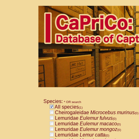
Species:
* OR search
All species
(1)
Cheirogaleidae
Microcebus murinus
(0)
Lemuridae
Eulemur fulvus
(0)
Lemuridae
Eulemur macaco
(0)
Lemuridae
Eulemur mongoz
(0)
Lemuridae
Lemur catta
(0)