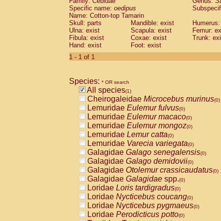
Family: Cebidae
Genus:
S
Cebidae
Saguinus midas
(0)
Specific name:
oedipus
Subspecif
Cebidae
Saguinus mystax
(0)
Name: Cotton-top Tamarin
Cebidae
Saguinus nigricollis
Skull: parts
Mandible: exist
(0)
Humerus: 
Cebidae
Saguinus oedipus
Ulna: exist
Scapula: exist
Femur: ex
(1)
Fibula: exist
Coxae: exist
Trunk: exi
Cebidae
Saguinus weddelli
(0)
Hand: exist
Foot: exist
Cebidae
Saguinus
spp.
(0)
Cebidae
Aotus trivirgatus
1 - 1 of 1
(0)
Cebidae
Cebus albifrons
(0)
Cebidae
Cebus apella
(0)
Species:
Cebidae
Cebus capucinus
* OR search
(0)
All species
Cebidae
Cebus nigrivittatus
(1)
(0)
Cheirogaleidae
Microcebus murinus
Cebidae
Cebus
spp.
(0)
(0)
Lemuridae
Eulemur fulvus
Cebidae
Saimiri boliviensis
(0)
(0)
Lemuridae
Eulemur macaco
Cebidae
Saimiri sciureus
(0)
(0)
Lemuridae
Eulemur mongoz
Atelidae
Alouatta caraya
(0)
(0)
Lemuridae
Lemur catta
Atelidae
Alouatta fusca
(0)
(0)
Lemuridae
Varecia variegata
Atelidae
Alouatta seniculus
(0)
(0)
Galagidae
Galago senegalensis
Atelidae
Alouatta
spp.
(0)
(0)
Galagidae
Galago demidovii
Atelidae
Ateles belzebuth
(0)
(0)
Galagidae
Otolemur crassicaudatus
Atelidae
Ateles geoffroyi
(0)
(0)
Galagidae
Galagidae
spp.
Atelidae
Ateles paniscus
(0)
(0)
Loridae
Loris tardigradus
Atelidae
Ateles
spp.
(0)
(0)
Loridae
Nycticebus coucang
Atelidae
Lagothrix lagothricha
(0)
(0)
Loridae
Nycticebus pygmaeus
Atelidae
Lagothrix lagothricha cana
(0)
(0)
Loridae
Perodicticus potto
Pitheciidae
Cacajao calvus rubicundu
(0)