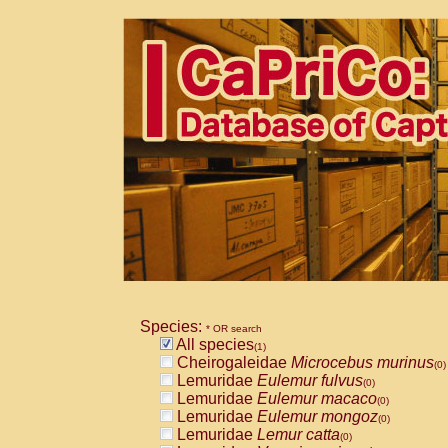
Species:
* OR search
All species
(1)
Cheirogaleidae
Microcebus murinus
(0)
Lemuridae
Eulemur fulvus
(0)
Lemuridae
Eulemur macaco
(0)
Lemuridae
Eulemur mongoz
(0)
Lemuridae
Lemur catta
(0)