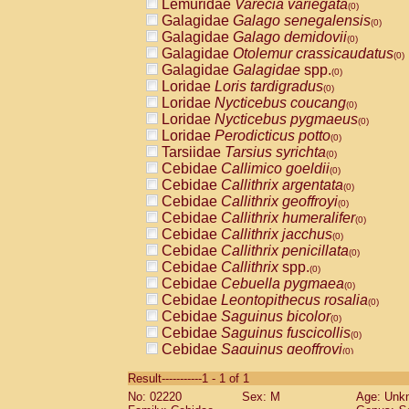
Lemuridae
Varecia variegata
(0)
Galagidae
Galago senegalensis
(0)
Galagidae
Galago demidovii
(0)
Galagidae
Otolemur crassicaudatus
(0)
Galagidae
Galagidae
spp.
(0)
Loridae
Loris tardigradus
(0)
Loridae
Nycticebus coucang
(0)
Loridae
Nycticebus pygmaeus
(0)
Loridae
Perodicticus potto
(0)
Tarsiidae
Tarsius syrichta
(0)
Cebidae
Callimico goeldii
(0)
Cebidae
Callithrix argentata
(0)
Cebidae
Callithrix geoffroyi
(0)
Cebidae
Callithrix humeralifer
(0)
Cebidae
Callithrix jacchus
(0)
Cebidae
Callithrix penicillata
(0)
Cebidae
Callithrix
spp.
(0)
Cebidae
Cebuella pygmaea
(0)
Cebidae
Leontopithecus rosalia
(0)
Cebidae
Saguinus bicolor
(0)
Cebidae
Saguinus fuscicollis
(0)
Cebidae
Saguinus geoffroyi
(0)
Cebidae
Saguinus imperator
(0)
Result-----------1 - 1 of 1
Cebidae
Saguinus labiatus
(0)
No: 02220
Sex: M
Age: Unk
Cebidae
Saguinus leucopus
(0)