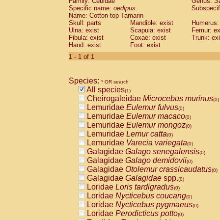
Family: Cebidae
Genus:
S
Cebidae
Saguinus midas
(0)
Specific name:
oedipus
Subspecif
Cebidae
Saguinus mystax
(0)
Name: Cotton-top Tamarin
Cebidae
Saguinus nigricollis
Skull: parts
Mandible: exist
(0)
Humerus: 
Cebidae
Saguinus oedipus
Ulna: exist
Scapula: exist
Femur: ex
(1)
Fibula: exist
Coxae: exist
Trunk: exi
Cebidae
Saguinus weddelli
(0)
Hand: exist
Foot: exist
Cebidae
Saguinus
spp.
(0)
Cebidae
Aotus trivirgatus
1 - 1 of 1
(0)
Cebidae
Cebus albifrons
(0)
Cebidae
Cebus apella
(0)
Species:
Cebidae
Cebus capucinus
* OR search
(0)
All species
Cebidae
Cebus nigrivittatus
(1)
(0)
Cheirogaleidae
Microcebus murinus
Cebidae
Cebus
spp.
(0)
(0)
Lemuridae
Eulemur fulvus
Cebidae
Saimiri boliviensis
(0)
(0)
Lemuridae
Eulemur macaco
Cebidae
Saimiri sciureus
(0)
(0)
Lemuridae
Eulemur mongoz
Atelidae
Alouatta caraya
(0)
(0)
Lemuridae
Lemur catta
Atelidae
Alouatta fusca
(0)
(0)
Lemuridae
Varecia variegata
Atelidae
Alouatta seniculus
(0)
(0)
Galagidae
Galago senegalensis
Atelidae
Alouatta
spp.
(0)
(0)
Galagidae
Galago demidovii
Atelidae
Ateles belzebuth
(0)
(0)
Galagidae
Otolemur crassicaudatus
Atelidae
Ateles geoffroyi
(0)
(0)
Galagidae
Galagidae
spp.
Atelidae
Ateles paniscus
(0)
(0)
Loridae
Loris tardigradus
Atelidae
Ateles
spp.
(0)
(0)
Loridae
Nycticebus coucang
Atelidae
Lagothrix lagothricha
(0)
(0)
Loridae
Nycticebus pygmaeus
Atelidae
Lagothrix lagothricha cana
(0)
(0)
Loridae
Perodicticus potto
Pitheciidae
Cacajao calvus rubicundu
(0)