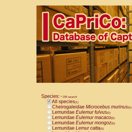
Species:
* OR search
All species
(1)
Cheirogaleidae
Microcebus murinus
(0)
Lemuridae
Eulemur fulvus
(0)
Lemuridae
Eulemur macaco
(0)
Lemuridae
Eulemur mongoz
(0)
Lemuridae
Lemur catta
(0)