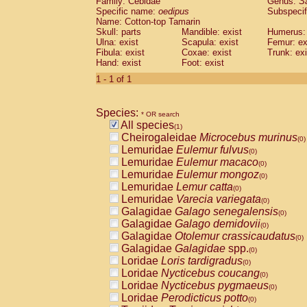
Family: Cebidae
Genus:
S
Cebidae
Saguinus midas
(0)
Specific name:
oedipus
Subspecif
Cebidae
Saguinus mystax
(0)
Name: Cotton-top Tamarin
Cebidae
Saguinus nigricollis
Skull: parts
Mandible: exist
(0)
Humerus: 
Cebidae
Saguinus oedipus
Ulna: exist
Scapula: exist
Femur: ex
(1)
Fibula: exist
Coxae: exist
Trunk: exi
Cebidae
Saguinus weddelli
(0)
Hand: exist
Foot: exist
Cebidae
Saguinus
spp.
(0)
Cebidae
Aotus trivirgatus
1 - 1 of 1
(0)
Cebidae
Cebus albifrons
(0)
Cebidae
Cebus apella
(0)
Species:
Cebidae
Cebus capucinus
* OR search
(0)
All species
Cebidae
Cebus nigrivittatus
(1)
(0)
Cheirogaleidae
Microcebus murinus
Cebidae
Cebus
spp.
(0)
(0)
Lemuridae
Eulemur fulvus
Cebidae
Saimiri boliviensis
(0)
(0)
Lemuridae
Eulemur macaco
Cebidae
Saimiri sciureus
(0)
(0)
Lemuridae
Eulemur mongoz
Atelidae
Alouatta caraya
(0)
(0)
Lemuridae
Lemur catta
Atelidae
Alouatta fusca
(0)
(0)
Lemuridae
Varecia variegata
Atelidae
Alouatta seniculus
(0)
(0)
Galagidae
Galago senegalensis
Atelidae
Alouatta
spp.
(0)
(0)
Galagidae
Galago demidovii
Atelidae
Ateles belzebuth
(0)
(0)
Galagidae
Otolemur crassicaudatus
Atelidae
Ateles geoffroyi
(0)
(0)
Galagidae
Galagidae
spp.
Atelidae
Ateles paniscus
(0)
(0)
Loridae
Loris tardigradus
Atelidae
Ateles
spp.
(0)
(0)
Loridae
Nycticebus coucang
Atelidae
Lagothrix lagothricha
(0)
(0)
Loridae
Nycticebus pygmaeus
Atelidae
Lagothrix lagothricha cana
(0)
(0)
Loridae
Perodicticus potto
Pitheciidae
Cacajao calvus rubicundu
(0)