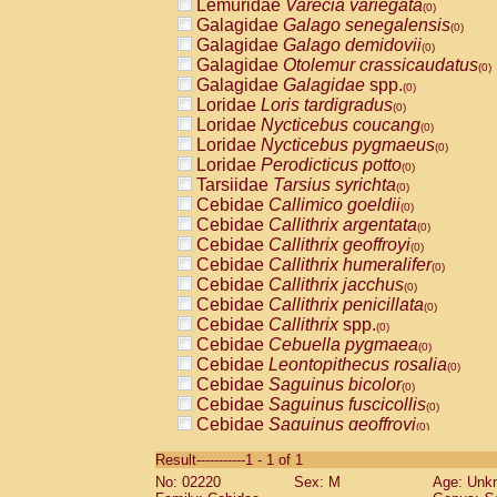
Lemuridae
Varecia variegata
(0)
Galagidae
Galago senegalensis
(0)
Galagidae
Galago demidovii
(0)
Galagidae
Otolemur crassicaudatus
(0)
Galagidae
Galagidae
spp.
(0)
Loridae
Loris tardigradus
(0)
Loridae
Nycticebus coucang
(0)
Loridae
Nycticebus pygmaeus
(0)
Loridae
Perodicticus potto
(0)
Tarsiidae
Tarsius syrichta
(0)
Cebidae
Callimico goeldii
(0)
Cebidae
Callithrix argentata
(0)
Cebidae
Callithrix geoffroyi
(0)
Cebidae
Callithrix humeralifer
(0)
Cebidae
Callithrix jacchus
(0)
Cebidae
Callithrix penicillata
(0)
Cebidae
Callithrix
spp.
(0)
Cebidae
Cebuella pygmaea
(0)
Cebidae
Leontopithecus rosalia
(0)
Cebidae
Saguinus bicolor
(0)
Cebidae
Saguinus fuscicollis
(0)
Cebidae
Saguinus geoffroyi
(0)
Cebidae
Saguinus imperator
(0)
Result-----------1 - 1 of 1
Cebidae
Saguinus labiatus
(0)
No: 02220
Sex: M
Age: Unk
Cebidae
Saguinus leucopus
(0)