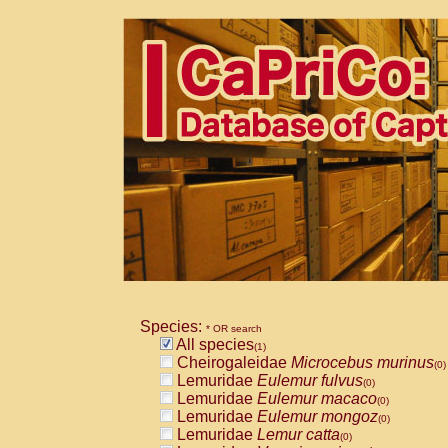
Species:
* OR search
All species
(1)
Cheirogaleidae
Microcebus murinus
(0)
Lemuridae
Eulemur fulvus
(0)
Lemuridae
Eulemur macaco
(0)
Lemuridae
Eulemur mongoz
(0)
Lemuridae
Lemur catta
(0)