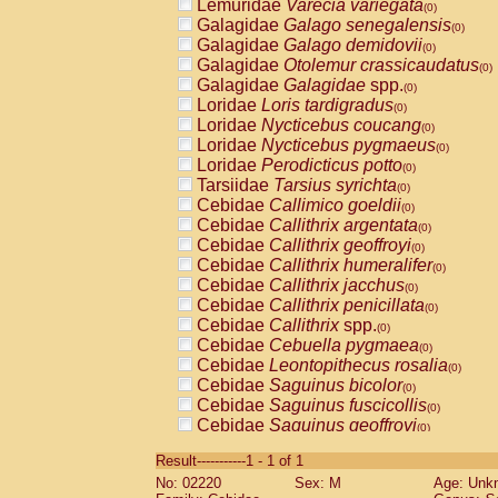
Lemuridae
Varecia variegata
(0)
Galagidae
Galago senegalensis
(0)
Galagidae
Galago demidovii
(0)
Galagidae
Otolemur crassicaudatus
(0)
Galagidae
Galagidae
spp.
(0)
Loridae
Loris tardigradus
(0)
Loridae
Nycticebus coucang
(0)
Loridae
Nycticebus pygmaeus
(0)
Loridae
Perodicticus potto
(0)
Tarsiidae
Tarsius syrichta
(0)
Cebidae
Callimico goeldii
(0)
Cebidae
Callithrix argentata
(0)
Cebidae
Callithrix geoffroyi
(0)
Cebidae
Callithrix humeralifer
(0)
Cebidae
Callithrix jacchus
(0)
Cebidae
Callithrix penicillata
(0)
Cebidae
Callithrix
spp.
(0)
Cebidae
Cebuella pygmaea
(0)
Cebidae
Leontopithecus rosalia
(0)
Cebidae
Saguinus bicolor
(0)
Cebidae
Saguinus fuscicollis
(0)
Cebidae
Saguinus geoffroyi
(0)
Cebidae
Saguinus imperator
(0)
Result-----------1 - 1 of 1
Cebidae
Saguinus labiatus
(0)
No: 02220
Sex: M
Age: Unk
Cebidae
Saguinus leucopus
(0)