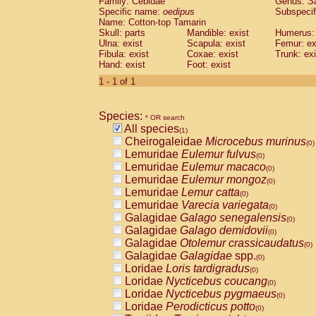
Family: Cebidae
Genus:
S
Cebidae
Saguinus midas
(0)
Specific name:
oedipus
Subspecif
Cebidae
Saguinus mystax
(0)
Name: Cotton-top Tamarin
Cebidae
Saguinus nigricollis
Skull: parts
Mandible: exist
(0)
Humerus: 
Cebidae
Saguinus oedipus
Ulna: exist
Scapula: exist
Femur: ex
(1)
Fibula: exist
Coxae: exist
Trunk: exi
Cebidae
Saguinus weddelli
(0)
Hand: exist
Foot: exist
Cebidae
Saguinus
spp.
(0)
Cebidae
Aotus trivirgatus
1 - 1 of 1
(0)
Cebidae
Cebus albifrons
(0)
Cebidae
Cebus apella
(0)
Species:
Cebidae
Cebus capucinus
* OR search
(0)
All species
Cebidae
Cebus nigrivittatus
(1)
(0)
Cheirogaleidae
Microcebus murinus
Cebidae
Cebus
spp.
(0)
(0)
Lemuridae
Eulemur fulvus
Cebidae
Saimiri boliviensis
(0)
(0)
Lemuridae
Eulemur macaco
Cebidae
Saimiri sciureus
(0)
(0)
Lemuridae
Eulemur mongoz
Atelidae
Alouatta caraya
(0)
(0)
Lemuridae
Lemur catta
Atelidae
Alouatta fusca
(0)
(0)
Lemuridae
Varecia variegata
Atelidae
Alouatta seniculus
(0)
(0)
Galagidae
Galago senegalensis
Atelidae
Alouatta
spp.
(0)
(0)
Galagidae
Galago demidovii
Atelidae
Ateles belzebuth
(0)
(0)
Galagidae
Otolemur crassicaudatus
Atelidae
Ateles geoffroyi
(0)
(0)
Galagidae
Galagidae
spp.
Atelidae
Ateles paniscus
(0)
(0)
Loridae
Loris tardigradus
Atelidae
Ateles
spp.
(0)
(0)
Loridae
Nycticebus coucang
Atelidae
Lagothrix lagothricha
(0)
(0)
Loridae
Nycticebus pygmaeus
Atelidae
Lagothrix lagothricha cana
(0)
(0)
Loridae
Perodicticus potto
Pitheciidae
Cacajao calvus rubicundu
(0)