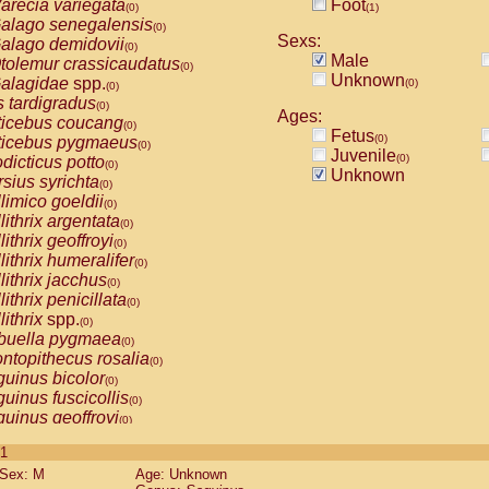
arecia variegata
Foot
(0)
(1)
alago senegalensis
(0)
Sexs:
alago demidovii
(0)
Male
tolemur crassicaudatus
(0)
Unknown
alagidae
spp.
(0)
(0)
s tardigradus
(0)
Ages:
ticebus coucang
(0)
Fetus
(0)
ticebus pygmaeus
(0)
Juvenile
(0)
dicticus potto
(0)
Unknown
rsius syrichta
(0)
limico goeldii
(0)
lithrix argentata
(0)
lithrix geoffroyi
(0)
lithrix humeralifer
(0)
lithrix jacchus
(0)
lithrix penicillata
(0)
lithrix
spp.
(0)
buella pygmaea
(0)
ntopithecus rosalia
(0)
uinus bicolor
(0)
uinus fuscicollis
(0)
uinus geoffroyi
(0)
uinus imperator
(0)
 1
uinus labiatus
(0)
Sex: M
Age: Unknown
guinus leucopus
(0)