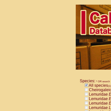
Species:
* OR search
All species
(1)
Cheirogalei
Lemuridae
E
Lemuridae
E
Lemuridae
E
Lemuridae
L