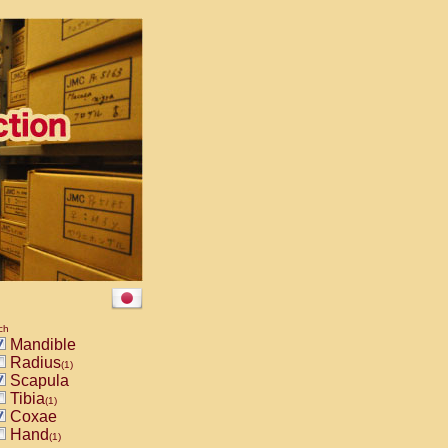
ch
Mandible
Radius
(1)
Scapula
Tibia
(1)
Coxae
Hand
(1)