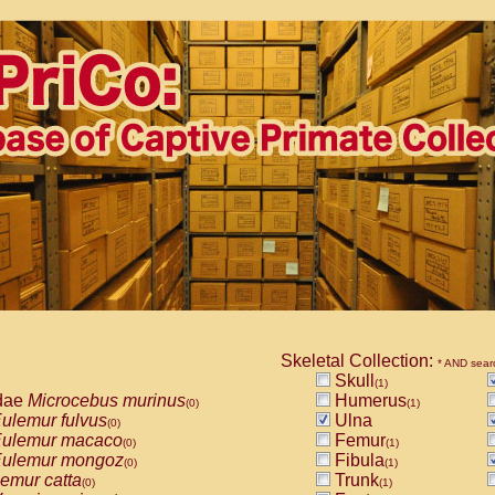
Skeletal Collection:
* AND sear
Skull
(1)
dae
Microcebus murinus
Humerus
(0)
(1)
ulemur fulvus
Ulna
(0)
ulemur macaco
Femur
(0)
(1)
ulemur mongoz
Fibula
(0)
(1)
emur catta
Trunk
(0)
(1)