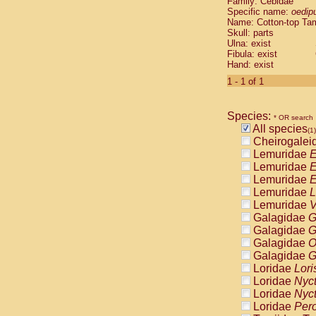
Family: Cebidae
Cebidae
Sa
Specific name:
oedip
Cebidae
Sa
Name: Cotton-top Ta
Cebidae
Sag
Skull: parts
Cebidae
Sa
Ulna: exist
Fibula: exist
Cebidae
Sag
Hand: exist
Cebidae
Sa
Cebidae
Aot
1 - 1 of 1
Cebidae
Ceb
Cebidae
Ceb
Species:
Cebidae
Ce
* OR search
All species
Cebidae
Ceb
(1)
Cheirogalei
Cebidae
Ce
Lemuridae
E
Cebidae
Sai
Lemuridae
E
Cebidae
Sai
Lemuridae
E
Atelidae
Alo
Lemuridae
L
Atelidae
Alo
Lemuridae
V
Atelidae
Alo
Galagidae
G
Atelidae
Alo
Galagidae
G
Atelidae
Ate
Galagidae
O
Atelidae
Ate
Galagidae
G
Atelidae
Ate
Loridae
Lori
Atelidae
Ate
Loridae
Nyc
Atelidae
Lag
Loridae
Nyc
Atelidae
Lag
Loridae
Pero
Pitheciidae