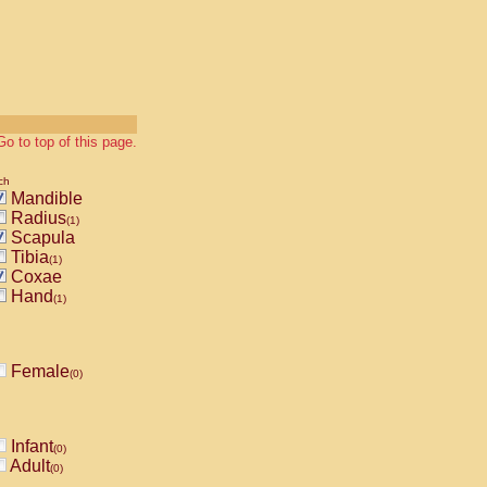
Go to top of this page.
ch
Mandible
Radius
(1)
Scapula
Tibia
(1)
Coxae
Hand
(1)
Female
(0)
Infant
(0)
Adult
(0)