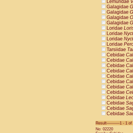
Lemuridae
V
Galagidae
G
Galagidae
G
Galagidae
O
Galagidae
G
Loridae
Lori
Loridae
Nyc
Loridae
Nyc
Loridae
Pero
Tarsiidae
Ta
Cebidae
Cal
Cebidae
Cal
Cebidae
Cal
Cebidae
Cal
Cebidae
Cal
Cebidae
Cal
Cebidae
Cal
Cebidae
Ce
Cebidae
Leo
Cebidae
Sag
Cebidae
Sag
Cebidae
Sag
Cebidae
Sag
Result-----------1 - 1 of
Cebidae
Sag
No: 02220
Cebidae
Sa