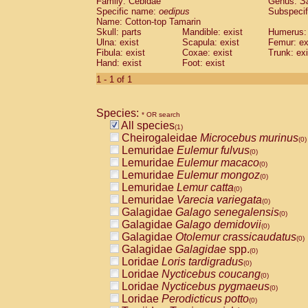
Family: Cebidae
Genus:
S
Cebidae
Saguinus midas
(0)
Specific name:
oedipus
Subspecif
Cebidae
Saguinus mystax
(0)
Name: Cotton-top Tamarin
Cebidae
Saguinus nigricollis
Skull: parts
Mandible: exist
(0)
Humerus: 
Cebidae
Saguinus oedipus
Ulna: exist
Scapula: exist
Femur: ex
(1)
Fibula: exist
Coxae: exist
Trunk: exi
Cebidae
Saguinus weddelli
(0)
Hand: exist
Foot: exist
Cebidae
Saguinus
spp.
(0)
Cebidae
Aotus trivirgatus
1 - 1 of 1
(0)
Cebidae
Cebus albifrons
(0)
Cebidae
Cebus apella
(0)
Species:
Cebidae
Cebus capucinus
* OR search
(0)
All species
Cebidae
Cebus nigrivittatus
(1)
(0)
Cheirogaleidae
Microcebus murinus
Cebidae
Cebus
spp.
(0)
(0)
Lemuridae
Eulemur fulvus
Cebidae
Saimiri boliviensis
(0)
(0)
Lemuridae
Eulemur macaco
Cebidae
Saimiri sciureus
(0)
(0)
Lemuridae
Eulemur mongoz
Atelidae
Alouatta caraya
(0)
(0)
Lemuridae
Lemur catta
Atelidae
Alouatta fusca
(0)
(0)
Lemuridae
Varecia variegata
Atelidae
Alouatta seniculus
(0)
(0)
Galagidae
Galago senegalensis
Atelidae
Alouatta
spp.
(0)
(0)
Galagidae
Galago demidovii
Atelidae
Ateles belzebuth
(0)
(0)
Galagidae
Otolemur crassicaudatus
Atelidae
Ateles geoffroyi
(0)
(0)
Galagidae
Galagidae
spp.
Atelidae
Ateles paniscus
(0)
(0)
Loridae
Loris tardigradus
Atelidae
Ateles
spp.
(0)
(0)
Loridae
Nycticebus coucang
Atelidae
Lagothrix lagothricha
(0)
(0)
Loridae
Nycticebus pygmaeus
Atelidae
Lagothrix lagothricha cana
(0)
(0)
Loridae
Perodicticus potto
Pitheciidae
Cacajao calvus rubicundu
(0)