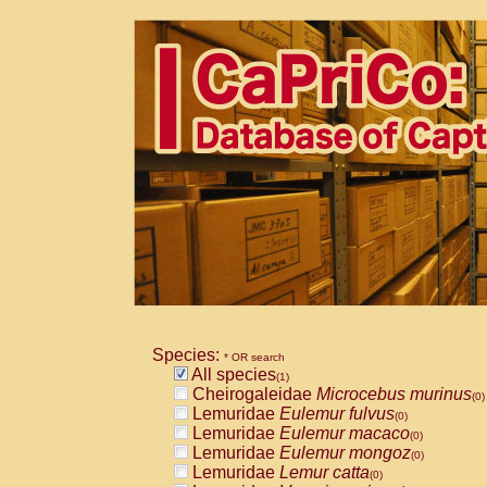
Species:
* OR search
All species
(1)
Cheirogaleidae
Microcebus murinus
(0)
Lemuridae
Eulemur fulvus
(0)
Lemuridae
Eulemur macaco
(0)
Lemuridae
Eulemur mongoz
(0)
Lemuridae
Lemur catta
(0)