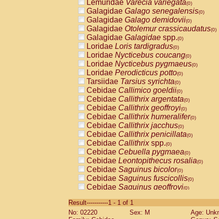
Lemuridae
Varecia variegata
(0)
Galagidae
Galago senegalensis
(0)
Galagidae
Galago demidovii
(0)
Galagidae
Otolemur crassicaudatus
(0)
Galagidae
Galagidae
spp.
(0)
Loridae
Loris tardigradus
(0)
Loridae
Nycticebus coucang
(0)
Loridae
Nycticebus pygmaeus
(0)
Loridae
Perodicticus potto
(0)
Tarsiidae
Tarsius syrichta
(0)
Cebidae
Callimico goeldii
(0)
Cebidae
Callithrix argentata
(0)
Cebidae
Callithrix geoffroyi
(0)
Cebidae
Callithrix humeralifer
(0)
Cebidae
Callithrix jacchus
(0)
Cebidae
Callithrix penicillata
(0)
Cebidae
Callithrix
spp.
(0)
Cebidae
Cebuella pygmaea
(0)
Cebidae
Leontopithecus rosalia
(0)
Cebidae
Saguinus bicolor
(0)
Cebidae
Saguinus fuscicollis
(0)
Cebidae
Saguinus geoffroyi
(0)
Cebidae
Saguinus imperator
(0)
Result-----------1 - 1 of 1
Cebidae
Saguinus labiatus
(0)
No: 02220
Sex: M
Age: Unk
Cebidae
Saguinus leucopus
(0)