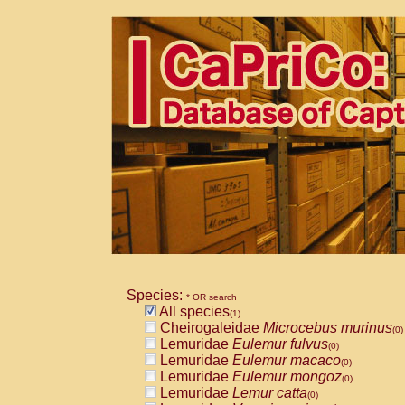
Species:
* OR search
All species
(1)
Cheirogaleidae
Microcebus murinus
(0)
Lemuridae
Eulemur fulvus
(0)
Lemuridae
Eulemur macaco
(0)
Lemuridae
Eulemur mongoz
(0)
Lemuridae
Lemur catta
(0)