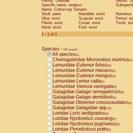
Family: Cebidae
Genus:
S
Cebidae
Saguinus midas
(0)
Specific name:
oedipus
Subspecif
Cebidae
Saguinus mystax
(0)
Name: Cotton-top Tamarin
Cebidae
Saguinus nigricollis
Skull: parts
Mandible: exist
(0)
Humerus: 
Cebidae
Saguinus oedipus
Ulna: exist
Scapula: exist
Femur: ex
(1)
Fibula: exist
Coxae: exist
Trunk: exi
Cebidae
Saguinus weddelli
(0)
Hand: exist
Foot: exist
Cebidae
Saguinus
spp.
(0)
Cebidae
Aotus trivirgatus
1 - 1 of 1
(0)
Cebidae
Cebus albifrons
(0)
Cebidae
Cebus apella
(0)
Species:
Cebidae
Cebus capucinus
* OR search
(0)
All species
Cebidae
Cebus nigrivittatus
(1)
(0)
Cheirogaleidae
Microcebus murinus
Cebidae
Cebus
spp.
(0)
(0)
Lemuridae
Eulemur fulvus
Cebidae
Saimiri boliviensis
(0)
(0)
Lemuridae
Eulemur macaco
Cebidae
Saimiri sciureus
(0)
(0)
Lemuridae
Eulemur mongoz
Atelidae
Alouatta caraya
(0)
(0)
Lemuridae
Lemur catta
Atelidae
Alouatta fusca
(0)
(0)
Lemuridae
Varecia variegata
Atelidae
Alouatta seniculus
(0)
(0)
Galagidae
Galago senegalensis
Atelidae
Alouatta
spp.
(0)
(0)
Galagidae
Galago demidovii
Atelidae
Ateles belzebuth
(0)
(0)
Galagidae
Otolemur crassicaudatus
Atelidae
Ateles geoffroyi
(0)
(0)
Galagidae
Galagidae
spp.
Atelidae
Ateles paniscus
(0)
(0)
Loridae
Loris tardigradus
Atelidae
Ateles
spp.
(0)
(0)
Loridae
Nycticebus coucang
Atelidae
Lagothrix lagothricha
(0)
(0)
Loridae
Nycticebus pygmaeus
Atelidae
Lagothrix lagothricha cana
(0)
(0)
Loridae
Perodicticus potto
Pitheciidae
Cacajao calvus rubicundu
(0)