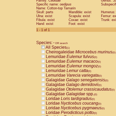
Family: Cebidae
Genus:
S
Cebidae
Saguinus midas
(0)
Specific name:
oedipus
Subspecif
Cebidae
Saguinus mystax
(0)
Name: Cotton-top Tamarin
Cebidae
Saguinus nigricollis
Skull: parts
Mandible: exist
(0)
Humerus: 
Cebidae
Saguinus oedipus
Ulna: exist
Scapula: exist
Femur: ex
(1)
Fibula: exist
Coxae: exist
Trunk: exi
Cebidae
Saguinus weddelli
(0)
Hand: exist
Foot: exist
Cebidae
Saguinus
spp.
(0)
Cebidae
Aotus trivirgatus
1 - 1 of 1
(0)
Cebidae
Cebus albifrons
(0)
Cebidae
Cebus apella
(0)
Species:
Cebidae
Cebus capucinus
* OR search
(0)
All Species
Cebidae
Cebus nigrivittatus
(1)
(0)
Cheirogaleidae
Microcebus murinus
Cebidae
Cebus
spp.
(0)
(0)
Lemuridae
Eulemur fulvus
Cebidae
Saimiri boliviensis
(0)
(0)
Lemuridae
Eulemur macaco
Cebidae
Saimiri sciureus
(0)
(0)
Lemuridae
Eulemur mongoz
Atelidae
Alouatta caraya
(0)
(0)
Lemuridae
Lemur catta
Atelidae
Alouatta fusca
(0)
(0)
Lemuridae
Varecia variegata
Atelidae
Alouatta seniculus
(0)
(0)
Galagidae
Galago senegalensis
Atelidae
Alouatta
spp.
(0)
(0)
Galagidae
Galago demidovii
Atelidae
Ateles belzebuth
(0)
(0)
Galagidae
Otolemur crassicaudatus
Atelidae
Ateles geoffroyi
(0)
(0)
Galagidae
Galagidae
spp.
Atelidae
Ateles paniscus
(0)
(0)
Loridae
Loris tardigradus
Atelidae
Ateles
spp.
(0)
(0)
Loridae
Nycticebus coucang
Atelidae
Lagothrix lagothricha
(0)
(0)
Loridae
Nycticebus pygmaeus
Atelidae
Lagothrix lagothricha cana
(0)
(0)
Loridae
Perodicticus potto
Pitheciidae
Cacajao calvus rubicundu
(0)