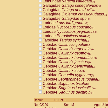
Lemuridae
Varecia variegata
(0)
Galagidae
Galago senegalensis
(0)
Galagidae
Galago demidovii
(0)
Galagidae
Otolemur crassicaudatus
(0)
Galagidae
Galagidae
spp.
(0)
Loridae
Loris tardigradus
(0)
Loridae
Nycticebus coucang
(0)
Loridae
Nycticebus pygmaeus
(0)
Loridae
Perodicticus potto
(0)
Tarsiidae
Tarsius syrichta
(0)
Cebidae
Callimico goeldii
(0)
Cebidae
Callithrix argentata
(0)
Cebidae
Callithrix geoffroyi
(0)
Cebidae
Callithrix humeralifer
(0)
Cebidae
Callithrix jacchus
(0)
Cebidae
Callithrix penicillata
(0)
Cebidae
Callithrix
spp.
(0)
Cebidae
Cebuella pygmaea
(0)
Cebidae
Leontopithecus rosalia
(0)
Cebidae
Saguinus bicolor
(0)
Cebidae
Saguinus fuscicollis
(0)
Cebidae
Saguinus geoffroyi
(0)
Cebidae
Saguinus imperator
(0)
Result-----------1 - 1 of 1
Cebidae
Saguinus labiatus
(0)
No: 02220
Sex: M
Age: Unk
Cebidae
Saguinus leucopus
(0)