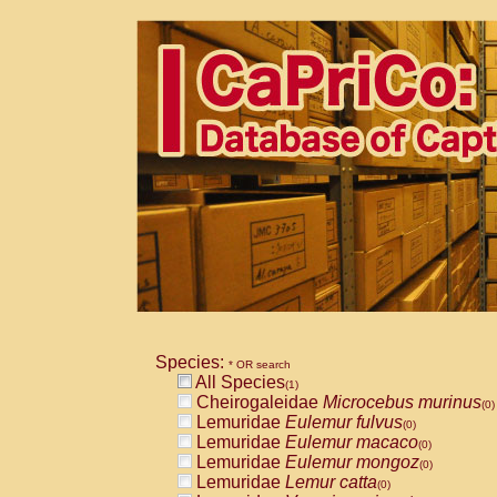
Species:
* OR search
All Species
(1)
Cheirogaleidae
Microcebus murinus
(0)
Lemuridae
Eulemur fulvus
(0)
Lemuridae
Eulemur macaco
(0)
Lemuridae
Eulemur mongoz
(0)
Lemuridae
Lemur catta
(0)