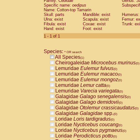
Family: Cebidae
Genus:
S
Cebidae
Saguinus midas
(0)
Specific name:
oedipus
Subspecif
Cebidae
Saguinus mystax
(0)
Name: Cotton-top Tamarin
Cebidae
Saguinus nigricollis
Skull: parts
Mandible: exist
(0)
Humerus: 
Cebidae
Saguinus oedipus
Ulna: exist
Scapula: exist
Femur: ex
(1)
Fibula: exist
Coxae: exist
Trunk: exi
Cebidae
Saguinus weddelli
(0)
Hand: exist
Foot: exist
Cebidae
Saguinus
spp.
(0)
Cebidae
Aotus trivirgatus
1 - 1 of 1
(0)
Cebidae
Cebus albifrons
(0)
Cebidae
Cebus apella
(0)
Species:
Cebidae
Cebus capucinus
* OR search
(0)
All Species
Cebidae
Cebus nigrivittatus
(1)
(0)
Cheirogaleidae
Microcebus murinus
Cebidae
Cebus
spp.
(0)
(0)
Lemuridae
Eulemur fulvus
Cebidae
Saimiri boliviensis
(0)
(0)
Lemuridae
Eulemur macaco
Cebidae
Saimiri sciureus
(0)
(0)
Lemuridae
Eulemur mongoz
Atelidae
Alouatta caraya
(0)
(0)
Lemuridae
Lemur catta
Atelidae
Alouatta fusca
(0)
(0)
Lemuridae
Varecia variegata
Atelidae
Alouatta seniculus
(0)
(0)
Galagidae
Galago senegalensis
Atelidae
Alouatta
spp.
(0)
(0)
Galagidae
Galago demidovii
Atelidae
Ateles belzebuth
(0)
(0)
Galagidae
Otolemur crassicaudatus
Atelidae
Ateles geoffroyi
(0)
(0)
Galagidae
Galagidae
spp.
Atelidae
Ateles paniscus
(0)
(0)
Loridae
Loris tardigradus
Atelidae
Ateles
spp.
(0)
(0)
Loridae
Nycticebus coucang
Atelidae
Lagothrix lagothricha
(0)
(0)
Loridae
Nycticebus pygmaeus
Atelidae
Lagothrix lagothricha cana
(0)
(0)
Loridae
Perodicticus potto
Pitheciidae
Cacajao calvus rubicundu
(0)