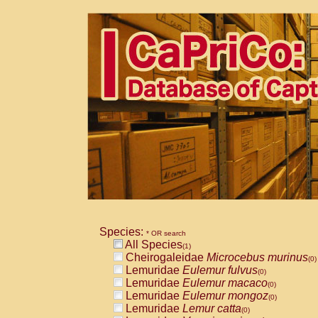
Species:
* OR search
All Species
(1)
Cheirogaleidae
Microcebus murinus
(0)
Lemuridae
Eulemur fulvus
(0)
Lemuridae
Eulemur macaco
(0)
Lemuridae
Eulemur mongoz
(0)
Lemuridae
Lemur catta
(0)