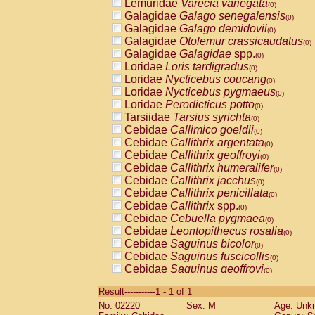
Lemuridae
Varecia variegata
(0)
Galagidae
Galago senegalensis
(0)
Galagidae
Galago demidovii
(0)
Galagidae
Otolemur crassicaudatus
(0)
Galagidae
Galagidae
spp.
(0)
Loridae
Loris tardigradus
(0)
Loridae
Nycticebus coucang
(0)
Loridae
Nycticebus pygmaeus
(0)
Loridae
Perodicticus potto
(0)
Tarsiidae
Tarsius syrichta
(0)
Cebidae
Callimico goeldii
(0)
Cebidae
Callithrix argentata
(0)
Cebidae
Callithrix geoffroyi
(0)
Cebidae
Callithrix humeralifer
(0)
Cebidae
Callithrix jacchus
(0)
Cebidae
Callithrix penicillata
(0)
Cebidae
Callithrix
spp.
(0)
Cebidae
Cebuella pygmaea
(0)
Cebidae
Leontopithecus rosalia
(0)
Cebidae
Saguinus bicolor
(0)
Cebidae
Saguinus fuscicollis
(0)
Cebidae
Saguinus geoffroyi
(0)
Cebidae
Saguinus imperator
(0)
Result-----------1 - 1 of 1
Cebidae
Saguinus labiatus
(0)
No: 02220
Sex: M
Age: Unk
Cebidae
Saguinus leucopus
(0)