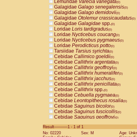
Lemuridae
Varecia variegata
(0)
Galagidae
Galago senegalensis
(0)
Galagidae
Galago demidovii
(0)
Galagidae
Otolemur crassicaudatus
(0)
Galagidae
Galagidae
spp.
(0)
Loridae
Loris tardigradus
(0)
Loridae
Nycticebus coucang
(0)
Loridae
Nycticebus pygmaeus
(0)
Loridae
Perodicticus potto
(0)
Tarsiidae
Tarsius syrichta
(0)
Cebidae
Callimico goeldii
(0)
Cebidae
Callithrix argentata
(0)
Cebidae
Callithrix geoffroyi
(0)
Cebidae
Callithrix humeralifer
(0)
Cebidae
Callithrix jacchus
(0)
Cebidae
Callithrix penicillata
(0)
Cebidae
Callithrix
spp.
(0)
Cebidae
Cebuella pygmaea
(0)
Cebidae
Leontopithecus rosalia
(0)
Cebidae
Saguinus bicolor
(0)
Cebidae
Saguinus fuscicollis
(0)
Cebidae
Saguinus geoffroyi
(0)
Cebidae
Saguinus imperator
(0)
Result-----------1 - 1 of 1
Cebidae
Saguinus labiatus
(0)
No: 02220
Sex: M
Age: Unk
Cebidae
Saguinus leucopus
(0)