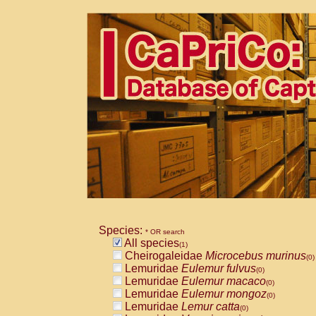
Species:
* OR search
All species
(1)
Cheirogaleidae
Microcebus murinus
(0)
Lemuridae
Eulemur fulvus
(0)
Lemuridae
Eulemur macaco
(0)
Lemuridae
Eulemur mongoz
(0)
Lemuridae
Lemur catta
(0)