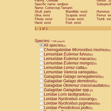
Family: Cebidae
Genus:
S
Cebidae
Saguinus midas
(0)
Specific name:
oedipus
Subspecif
Cebidae
Saguinus mystax
(0)
Name: Cotton-top Tamarin
Cebidae
Saguinus nigricollis
Skull: parts
Mandible: exist
(0)
Humerus: 
Cebidae
Saguinus oedipus
Ulna: exist
Scapula: exist
Femur: ex
(1)
Fibula: exist
Coxae: exist
Trunk: exi
Cebidae
Saguinus weddelli
(0)
Hand: exist
Foot: exist
Cebidae
Saguinus
spp.
(0)
Cebidae
Aotus trivirgatus
1 - 1 of 1
(0)
Cebidae
Cebus albifrons
(0)
Cebidae
Cebus apella
(0)
Species:
Cebidae
Cebus capucinus
* OR search
(0)
All species
Cebidae
Cebus nigrivittatus
(1)
(0)
Cheirogaleidae
Microcebus murinus
Cebidae
Cebus
spp.
(0)
(0)
Lemuridae
Eulemur fulvus
Cebidae
Saimiri boliviensis
(0)
(0)
Lemuridae
Eulemur macaco
Cebidae
Saimiri sciureus
(0)
(0)
Lemuridae
Eulemur mongoz
Atelidae
Alouatta caraya
(0)
(0)
Lemuridae
Lemur catta
Atelidae
Alouatta fusca
(0)
(0)
Lemuridae
Varecia variegata
Atelidae
Alouatta seniculus
(0)
(0)
Galagidae
Galago senegalensis
Atelidae
Alouatta
spp.
(0)
(0)
Galagidae
Galago demidovii
Atelidae
Ateles belzebuth
(0)
(0)
Galagidae
Otolemur crassicaudatus
Atelidae
Ateles geoffroyi
(0)
(0)
Galagidae
Galagidae
spp.
Atelidae
Ateles paniscus
(0)
(0)
Loridae
Loris tardigradus
Atelidae
Ateles
spp.
(0)
(0)
Loridae
Nycticebus coucang
Atelidae
Lagothrix lagothricha
(0)
(0)
Loridae
Nycticebus pygmaeus
Atelidae
Lagothrix lagothricha cana
(0)
(0)
Loridae
Perodicticus potto
Pitheciidae
Cacajao calvus rubicundu
(0)