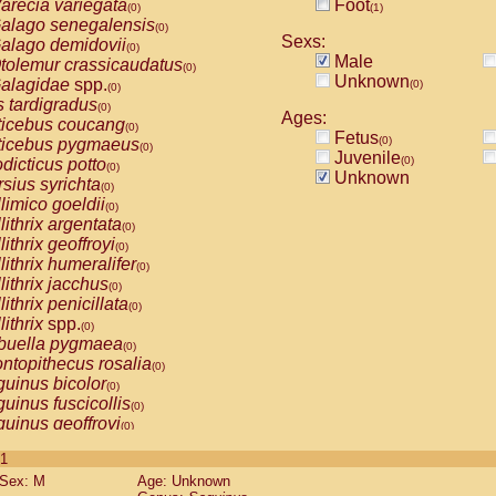
arecia variegata
Foot
(0)
(1)
alago senegalensis
(0)
Sexs:
alago demidovii
(0)
Male
tolemur crassicaudatus
(0)
Unknown
alagidae
spp.
(0)
(0)
s tardigradus
(0)
Ages:
ticebus coucang
(0)
Fetus
(0)
ticebus pygmaeus
(0)
Juvenile
(0)
dicticus potto
(0)
Unknown
rsius syrichta
(0)
limico goeldii
(0)
lithrix argentata
(0)
lithrix geoffroyi
(0)
lithrix humeralifer
(0)
lithrix jacchus
(0)
lithrix penicillata
(0)
lithrix
spp.
(0)
buella pygmaea
(0)
ntopithecus rosalia
(0)
uinus bicolor
(0)
uinus fuscicollis
(0)
uinus geoffroyi
(0)
uinus imperator
(0)
 1
uinus labiatus
(0)
Sex: M
Age: Unknown
guinus leucopus
(0)