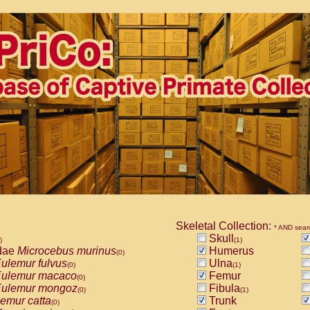
Skeletal Collection:
* AND sear
Skull
)
(1)
dae
Microcebus murinus
Humerus
(0)
ulemur fulvus
Ulna
(0)
(1)
ulemur macaco
Femur
(0)
ulemur mongoz
Fibula
(0)
(1)
emur catta
Trunk
(0)