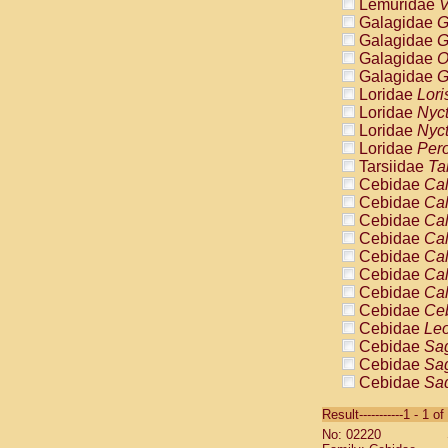
Lemuridae
V
Galagidae
G
Galagidae
G
Galagidae
O
Galagidae
G
Loridae
Lori
Loridae
Nyc
Loridae
Nyc
Loridae
Pero
Tarsiidae
Ta
Cebidae
Cal
Cebidae
Cal
Cebidae
Cal
Cebidae
Cal
Cebidae
Cal
Cebidae
Cal
Cebidae
Cal
Cebidae
Ce
Cebidae
Leo
Cebidae
Sag
Cebidae
Sag
Cebidae
Sag
Cebidae
Sag
Result-----------1 - 1 of
Cebidae
Sag
No: 02220
Cebidae
Sa