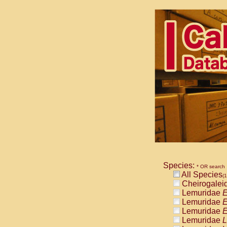
Species:
* OR search
All Species
(1
Cheirogalei
Lemuridae
E
Lemuridae
E
Lemuridae
E
Lemuridae
L