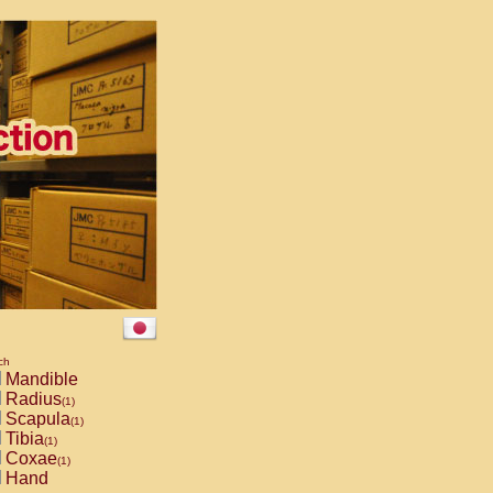
ch
Mandible
Radius
(1)
Scapula
(1)
Tibia
(1)
Coxae
(1)
Hand