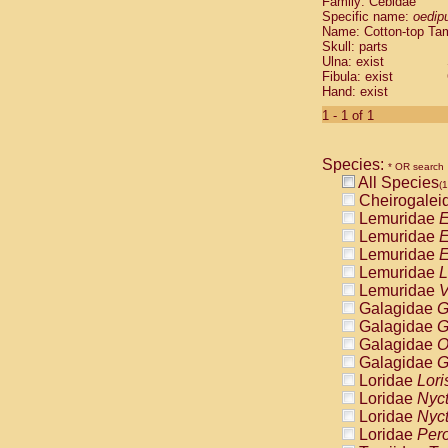
Family: Cebidae
Cebidae
Sa
Specific name:
oedip
Cebidae
Sa
Name: Cotton-top Ta
Cebidae
Sag
Skull: parts
Cebidae
Sa
Ulna: exist
Fibula: exist
Cebidae
Sag
Hand: exist
Cebidae
Sa
Cebidae
Aot
1 - 1 of 1
Cebidae
Ceb
Cebidae
Ceb
Species:
Cebidae
Ce
* OR search
All Species
Cebidae
Ceb
(1
Cheirogalei
Cebidae
Ce
Lemuridae
E
Cebidae
Sai
Lemuridae
E
Cebidae
Sai
Lemuridae
E
Atelidae
Alo
Lemuridae
L
Atelidae
Alo
Lemuridae
V
Atelidae
Alo
Galagidae
G
Atelidae
Alo
Galagidae
G
Atelidae
Ate
Galagidae
O
Atelidae
Ate
Galagidae
G
Atelidae
Ate
Loridae
Lori
Atelidae
Ate
Loridae
Nyc
Atelidae
Lag
Loridae
Nyc
Atelidae
Lag
Loridae
Pero
Pitheciidae