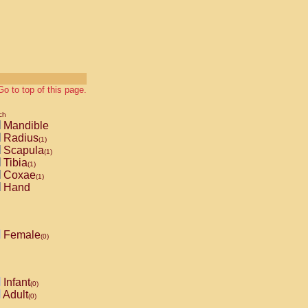
Go to top of this page.
ch
Mandible
Radius
(1)
Scapula
(1)
Tibia
(1)
Coxae
(1)
Hand
Female
(0)
Infant
(0)
Adult
(0)