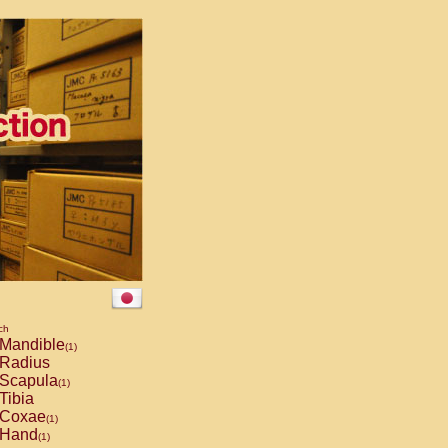
ch
Mandible
(1)
Radius
Scapula
(1)
Tibia
Coxae
(1)
Hand
(1)