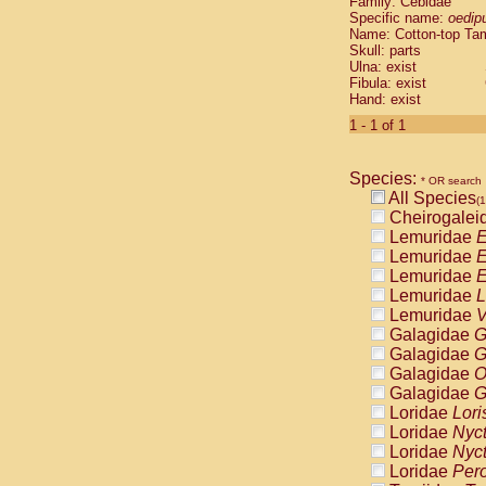
Family: Cebidae
Cebidae
Sa
Specific name:
oedip
Cebidae
Sa
Name: Cotton-top Ta
Cebidae
Sag
Skull: parts
Cebidae
Sa
Ulna: exist
Fibula: exist
Cebidae
Sag
Hand: exist
Cebidae
Sa
Cebidae
Aot
1 - 1 of 1
Cebidae
Ceb
Cebidae
Ceb
Species:
Cebidae
Ce
* OR search
All Species
Cebidae
Ceb
(1
Cheirogalei
Cebidae
Ce
Lemuridae
E
Cebidae
Sai
Lemuridae
E
Cebidae
Sai
Lemuridae
E
Atelidae
Alo
Lemuridae
L
Atelidae
Alo
Lemuridae
V
Atelidae
Alo
Galagidae
G
Atelidae
Alo
Galagidae
G
Atelidae
Ate
Galagidae
O
Atelidae
Ate
Galagidae
G
Atelidae
Ate
Loridae
Lori
Atelidae
Ate
Loridae
Nyc
Atelidae
Lag
Loridae
Nyc
Atelidae
Lag
Loridae
Pero
Pitheciidae