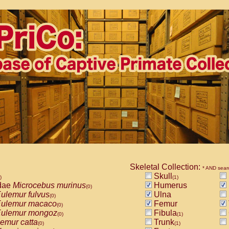
Skeletal Collection:
* AND sear
Skull
)
(1)
dae
Microcebus murinus
Humerus
(0)
ulemur fulvus
Ulna
(0)
ulemur macaco
Femur
(0)
ulemur mongoz
Fibula
(0)
(1)
emur catta
Trunk
(0)
(1)