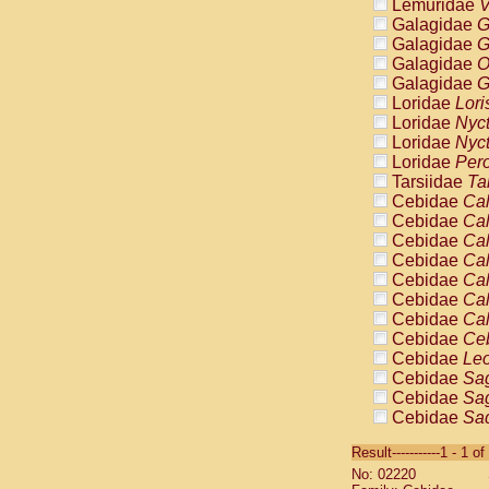
Lemuridae
V
Galagidae
G
Galagidae
G
Galagidae
O
Galagidae
G
Loridae
Lori
Loridae
Nyc
Loridae
Nyc
Loridae
Pero
Tarsiidae
Ta
Cebidae
Cal
Cebidae
Cal
Cebidae
Cal
Cebidae
Cal
Cebidae
Cal
Cebidae
Cal
Cebidae
Cal
Cebidae
Ce
Cebidae
Leo
Cebidae
Sag
Cebidae
Sag
Cebidae
Sag
Cebidae
Sag
Result-----------1 - 1 of
Cebidae
Sag
No: 02220
Cebidae
Sa