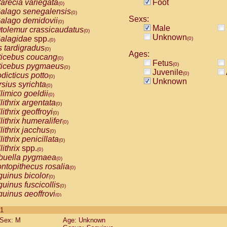
arecia variegata
Foot
(0)
alago senegalensis
(0)
Sexs:
alago demidovii
(0)
Male
tolemur crassicaudatus
(0)
Unknown
alagidae
spp.
(0)
(0)
s tardigradus
(0)
Ages:
ticebus coucang
(0)
Fetus
(0)
ticebus pygmaeus
(0)
Juvenile
(0)
dicticus potto
(0)
Unknown
rsius syrichta
(0)
limico goeldii
(0)
lithrix argentata
(0)
lithrix geoffroyi
(0)
lithrix humeralifer
(0)
lithrix jacchus
(0)
lithrix penicillata
(0)
lithrix
spp.
(0)
buella pygmaea
(0)
ntopithecus rosalia
(0)
uinus bicolor
(0)
uinus fuscicollis
(0)
uinus geoffroyi
(0)
uinus imperator
(0)
 1
uinus labiatus
(0)
Sex: M
Age: Unknown
guinus leucopus
(0)