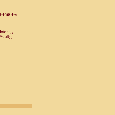
Female
(0)
Infant
(0)
Adult
(0)