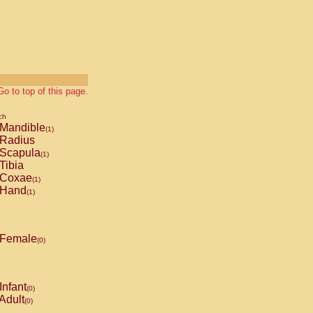
Go to top of this page.
ch
Mandible
(1)
Radius
Scapula
(1)
Tibia
Coxae
(1)
Hand
(1)
Female
(0)
Infant
(0)
Adult
(0)