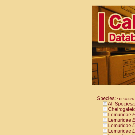
Species:
* OR search
All Species
(1
Cheirogalei
Lemuridae
E
Lemuridae
E
Lemuridae
E
Lemuridae
L