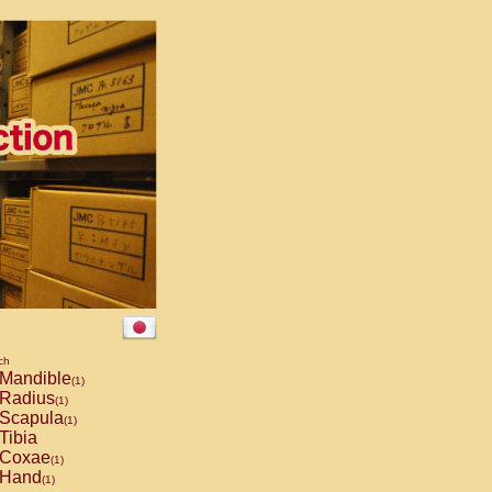
ch
Mandible
(1)
Radius
(1)
Scapula
(1)
Tibia
Coxae
(1)
Hand
(1)