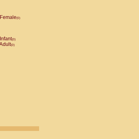
Female
(0)
Infant
(0)
Adult
(0)