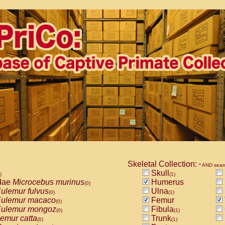
Skeletal Collection:
* AND sear
Skull
)
(1)
dae
Microcebus murinus
Humerus
(0)
ulemur fulvus
Ulna
(0)
(1)
ulemur macaco
Femur
(0)
ulemur mongoz
Fibula
(0)
(1)
emur catta
Trunk
(0)
(1)