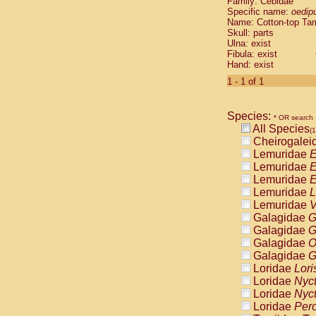
Family: Cebidae
Cebidae
Sa
Specific name:
oedip
Cebidae
Sa
Name: Cotton-top Ta
Cebidae
Sag
Skull: parts
Cebidae
Sa
Ulna: exist
Fibula: exist
Cebidae
Sag
Hand: exist
Cebidae
Sa
Cebidae
Aot
1 - 1 of 1
Cebidae
Ceb
Cebidae
Ceb
Species:
Cebidae
Ce
* OR search
All Species
Cebidae
Ceb
(1
Cheirogalei
Cebidae
Ce
Lemuridae
E
Cebidae
Sai
Lemuridae
E
Cebidae
Sai
Lemuridae
E
Atelidae
Alo
Lemuridae
L
Atelidae
Alo
Lemuridae
V
Atelidae
Alo
Galagidae
G
Atelidae
Alo
Galagidae
G
Atelidae
Ate
Galagidae
O
Atelidae
Ate
Galagidae
G
Atelidae
Ate
Loridae
Lori
Atelidae
Ate
Loridae
Nyc
Atelidae
Lag
Loridae
Nyc
Atelidae
Lag
Loridae
Pero
Pitheciidae