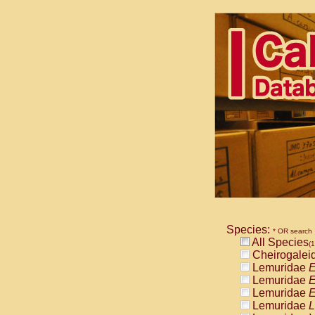
Species:
* OR search
All Species
(1
Cheirogalei
Lemuridae
E
Lemuridae
E
Lemuridae
E
Lemuridae
L