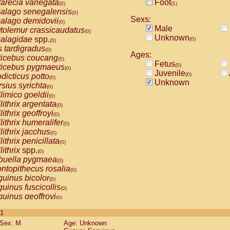
arecia variegata
Foot
(0)
(1)
alago senegalensis
(0)
Sexs:
alago demidovii
(0)
Male
tolemur crassicaudatus
(0)
Unknown
alagidae
spp.
(0)
(0)
s tardigradus
(0)
Ages:
ticebus coucang
(0)
Fetus
(0)
ticebus pygmaeus
(0)
Juvenile
(0)
dicticus potto
(0)
Unknown
rsius syrichta
(0)
limico goeldii
(0)
lithrix argentata
(0)
lithrix geoffroyi
(0)
lithrix humeralifer
(0)
lithrix jacchus
(0)
lithrix penicillata
(0)
lithrix
spp.
(0)
buella pygmaea
(0)
ntopithecus rosalia
(0)
uinus bicolor
(0)
uinus fuscicollis
(0)
uinus geoffroyi
(0)
uinus imperator
(0)
 1
uinus labiatus
(0)
Sex: M
Age: Unknown
guinus leucopus
(0)