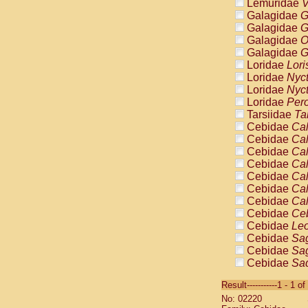
Lemuridae
V
Galagidae
G
Galagidae
G
Galagidae
O
Galagidae
G
Loridae
Lori
Loridae
Nyc
Loridae
Nyc
Loridae
Pero
Tarsiidae
Ta
Cebidae
Cal
Cebidae
Cal
Cebidae
Cal
Cebidae
Cal
Cebidae
Cal
Cebidae
Cal
Cebidae
Cal
Cebidae
Ce
Cebidae
Leo
Cebidae
Sag
Cebidae
Sag
Cebidae
Sag
Cebidae
Sag
Result-----------1 - 1 of
Cebidae
Sag
No: 02220
Cebidae
Sa