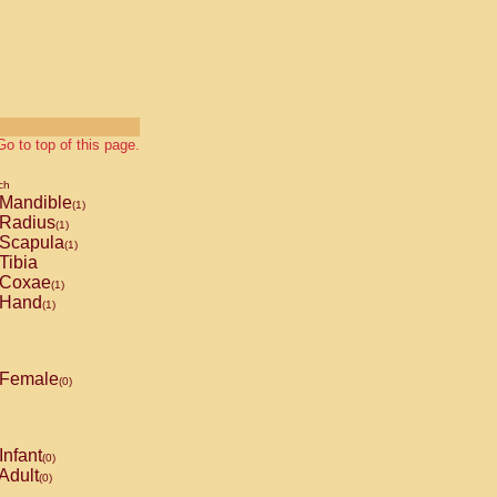
Go to top of this page.
ch
Mandible
(1)
Radius
(1)
Scapula
(1)
Tibia
Coxae
(1)
Hand
(1)
Female
(0)
Infant
(0)
Adult
(0)