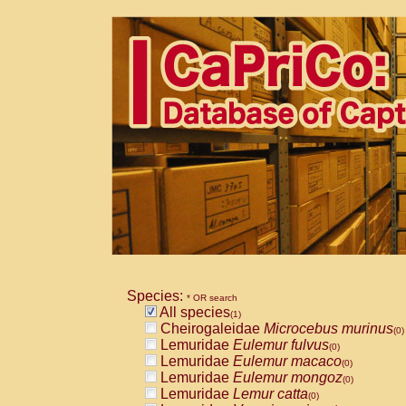
Species:
* OR search
All species
(1)
Cheirogaleidae
Microcebus murinus
(0)
Lemuridae
Eulemur fulvus
(0)
Lemuridae
Eulemur macaco
(0)
Lemuridae
Eulemur mongoz
(0)
Lemuridae
Lemur catta
(0)