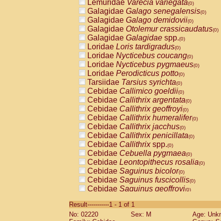
Lemuridae
Varecia variegata
(0)
Galagidae
Galago senegalensis
(0)
Galagidae
Galago demidovii
(0)
Galagidae
Otolemur crassicaudatus
(0)
Galagidae
Galagidae
spp.
(0)
Loridae
Loris tardigradus
(0)
Loridae
Nycticebus coucang
(0)
Loridae
Nycticebus pygmaeus
(0)
Loridae
Perodicticus potto
(0)
Tarsiidae
Tarsius syrichta
(0)
Cebidae
Callimico goeldii
(0)
Cebidae
Callithrix argentata
(0)
Cebidae
Callithrix geoffroyi
(0)
Cebidae
Callithrix humeralifer
(0)
Cebidae
Callithrix jacchus
(0)
Cebidae
Callithrix penicillata
(0)
Cebidae
Callithrix
spp.
(0)
Cebidae
Cebuella pygmaea
(0)
Cebidae
Leontopithecus rosalia
(0)
Cebidae
Saguinus bicolor
(0)
Cebidae
Saguinus fuscicollis
(0)
Cebidae
Saguinus geoffroyi
(0)
Cebidae
Saguinus imperator
(0)
Result-----------1 - 1 of 1
Cebidae
Saguinus labiatus
(0)
No: 02220
Sex: M
Age: Unk
Cebidae
Saguinus leucopus
(0)