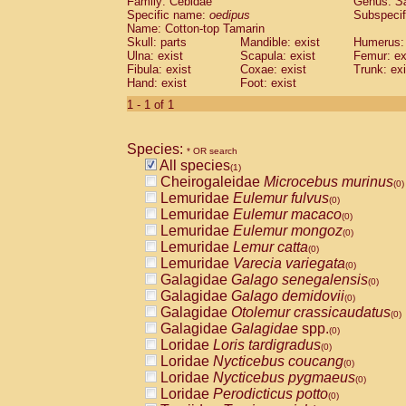
Family: Cebidae
Genus:
S
Cebidae
Saguinus midas
(0)
Specific name:
oedipus
Subspecif
Cebidae
Saguinus mystax
(0)
Name: Cotton-top Tamarin
Cebidae
Saguinus nigricollis
Skull: parts
Mandible: exist
(0)
Humerus: 
Cebidae
Saguinus oedipus
Ulna: exist
Scapula: exist
Femur: ex
(1)
Fibula: exist
Coxae: exist
Trunk: exi
Cebidae
Saguinus weddelli
(0)
Hand: exist
Foot: exist
Cebidae
Saguinus
spp.
(0)
Cebidae
Aotus trivirgatus
1 - 1 of 1
(0)
Cebidae
Cebus albifrons
(0)
Cebidae
Cebus apella
(0)
Species:
Cebidae
Cebus capucinus
* OR search
(0)
All species
Cebidae
Cebus nigrivittatus
(1)
(0)
Cheirogaleidae
Microcebus murinus
Cebidae
Cebus
spp.
(0)
(0)
Lemuridae
Eulemur fulvus
Cebidae
Saimiri boliviensis
(0)
(0)
Lemuridae
Eulemur macaco
Cebidae
Saimiri sciureus
(0)
(0)
Lemuridae
Eulemur mongoz
Atelidae
Alouatta caraya
(0)
(0)
Lemuridae
Lemur catta
Atelidae
Alouatta fusca
(0)
(0)
Lemuridae
Varecia variegata
Atelidae
Alouatta seniculus
(0)
(0)
Galagidae
Galago senegalensis
Atelidae
Alouatta
spp.
(0)
(0)
Galagidae
Galago demidovii
Atelidae
Ateles belzebuth
(0)
(0)
Galagidae
Otolemur crassicaudatus
Atelidae
Ateles geoffroyi
(0)
(0)
Galagidae
Galagidae
spp.
Atelidae
Ateles paniscus
(0)
(0)
Loridae
Loris tardigradus
Atelidae
Ateles
spp.
(0)
(0)
Loridae
Nycticebus coucang
Atelidae
Lagothrix lagothricha
(0)
(0)
Loridae
Nycticebus pygmaeus
Atelidae
Lagothrix lagothricha cana
(0)
(0)
Loridae
Perodicticus potto
Pitheciidae
Cacajao calvus rubicundu
(0)