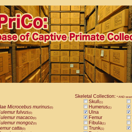
Skeletal Collection:
* AND sear
Skull
(1)
dae
Microcebus murinus
Humerus
(0)
(1)
ulemur fulvus
Ulna
(0)
ulemur macaco
Femur
(0)
ulemur mongoz
Fibula
(0)
(1)
emur catta
Trunk
(0)
(1)