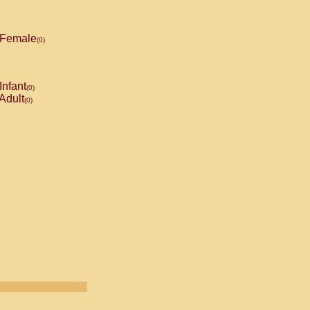
Female
(0)
Infant
(0)
Adult
(0)