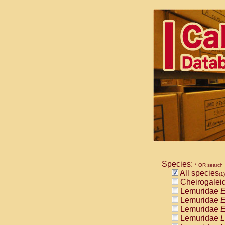
Species:
* OR search
All species
(1)
Cheirogalei
Lemuridae
E
Lemuridae
E
Lemuridae
E
Lemuridae
L