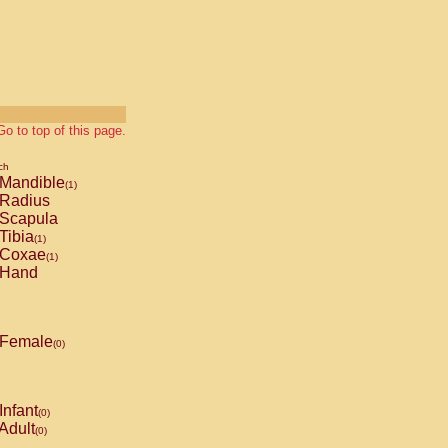
Go to top of this page.
ch
Mandible
(1)
Radius
Scapula
Tibia
(1)
Coxae
(1)
Hand
Female
(0)
Infant
(0)
Adult
(0)