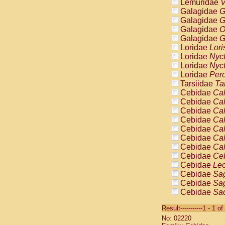
Lemuridae
V
Galagidae
G
Galagidae
G
Galagidae
O
Galagidae
G
Loridae
Lori
Loridae
Nyc
Loridae
Nyc
Loridae
Pero
Tarsiidae
Ta
Cebidae
Cal
Cebidae
Cal
Cebidae
Cal
Cebidae
Cal
Cebidae
Cal
Cebidae
Cal
Cebidae
Cal
Cebidae
Ce
Cebidae
Leo
Cebidae
Sag
Cebidae
Sag
Cebidae
Sag
Cebidae
Sag
Result-----------1 - 1 of
Cebidae
Sag
No: 02220
Cebidae
Sa