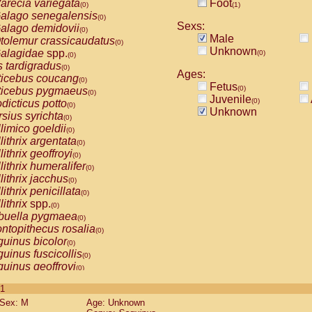
arecia variegata
Foot
(0)
(1)
alago senegalensis
(0)
Sexs:
alago demidovii
(0)
Male
tolemur crassicaudatus
(0)
Unknown
alagidae
spp.
(0)
(0)
s tardigradus
(0)
Ages:
ticebus coucang
(0)
Fetus
(0)
ticebus pygmaeus
(0)
Juvenile
(0)
dicticus potto
(0)
Unknown
rsius syrichta
(0)
limico goeldii
(0)
lithrix argentata
(0)
lithrix geoffroyi
(0)
lithrix humeralifer
(0)
lithrix jacchus
(0)
lithrix penicillata
(0)
lithrix
spp.
(0)
buella pygmaea
(0)
ntopithecus rosalia
(0)
uinus bicolor
(0)
uinus fuscicollis
(0)
uinus geoffroyi
(0)
uinus imperator
(0)
 1
uinus labiatus
(0)
Sex: M
Age: Unknown
guinus leucopus
(0)