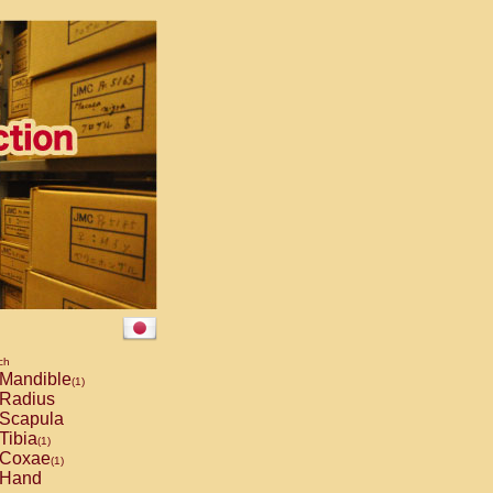
ch
Mandible
(1)
Radius
Scapula
Tibia
(1)
Coxae
(1)
Hand