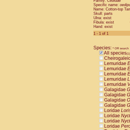
Family: Cebidae
Cebidae
Sa
Specific name:
oedip
Cebidae
Sa
Name: Cotton-top Ta
Cebidae
Sag
Skull: parts
Cebidae
Sa
Ulna: exist
Fibula: exist
Cebidae
Sag
Hand: exist
Cebidae
Sa
Cebidae
Aot
1 - 1 of 1
Cebidae
Ceb
Cebidae
Ceb
Species:
Cebidae
Ce
* OR search
All species
Cebidae
Ceb
(1)
Cheirogalei
Cebidae
Ce
Lemuridae
E
Cebidae
Sai
Lemuridae
E
Cebidae
Sai
Lemuridae
E
Atelidae
Alo
Lemuridae
L
Atelidae
Alo
Lemuridae
V
Atelidae
Alo
Galagidae
G
Atelidae
Alo
Galagidae
G
Atelidae
Ate
Galagidae
O
Atelidae
Ate
Galagidae
G
Atelidae
Ate
Loridae
Lori
Atelidae
Ate
Loridae
Nyc
Atelidae
Lag
Loridae
Nyc
Atelidae
Lag
Loridae
Pero
Pitheciidae