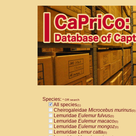
Species:
* OR search
All species
(1)
Cheirogaleidae
Microcebus murinus
(0)
Lemuridae
Eulemur fulvus
(0)
Lemuridae
Eulemur macaco
(0)
Lemuridae
Eulemur mongoz
(0)
Lemuridae
Lemur catta
(0)