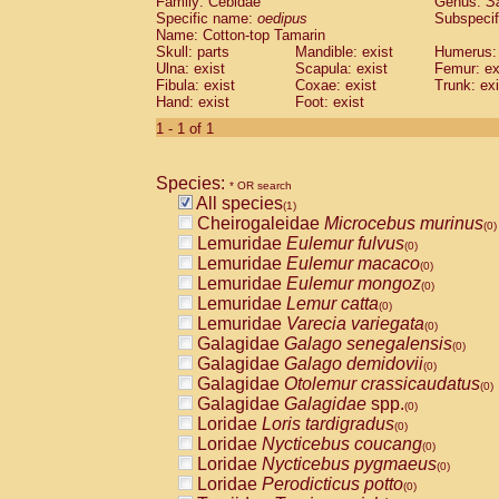
Family: Cebidae
Genus:
S
Cebidae
Saguinus midas
(0)
Specific name:
oedipus
Subspecif
Cebidae
Saguinus mystax
(0)
Name: Cotton-top Tamarin
Cebidae
Saguinus nigricollis
Skull: parts
Mandible: exist
(0)
Humerus: 
Cebidae
Saguinus oedipus
Ulna: exist
Scapula: exist
Femur: ex
(1)
Fibula: exist
Coxae: exist
Trunk: exi
Cebidae
Saguinus weddelli
(0)
Hand: exist
Foot: exist
Cebidae
Saguinus
spp.
(0)
Cebidae
Aotus trivirgatus
1 - 1 of 1
(0)
Cebidae
Cebus albifrons
(0)
Cebidae
Cebus apella
(0)
Species:
Cebidae
Cebus capucinus
* OR search
(0)
All species
Cebidae
Cebus nigrivittatus
(1)
(0)
Cheirogaleidae
Microcebus murinus
Cebidae
Cebus
spp.
(0)
(0)
Lemuridae
Eulemur fulvus
Cebidae
Saimiri boliviensis
(0)
(0)
Lemuridae
Eulemur macaco
Cebidae
Saimiri sciureus
(0)
(0)
Lemuridae
Eulemur mongoz
Atelidae
Alouatta caraya
(0)
(0)
Lemuridae
Lemur catta
Atelidae
Alouatta fusca
(0)
(0)
Lemuridae
Varecia variegata
Atelidae
Alouatta seniculus
(0)
(0)
Galagidae
Galago senegalensis
Atelidae
Alouatta
spp.
(0)
(0)
Galagidae
Galago demidovii
Atelidae
Ateles belzebuth
(0)
(0)
Galagidae
Otolemur crassicaudatus
Atelidae
Ateles geoffroyi
(0)
(0)
Galagidae
Galagidae
spp.
Atelidae
Ateles paniscus
(0)
(0)
Loridae
Loris tardigradus
Atelidae
Ateles
spp.
(0)
(0)
Loridae
Nycticebus coucang
Atelidae
Lagothrix lagothricha
(0)
(0)
Loridae
Nycticebus pygmaeus
Atelidae
Lagothrix lagothricha cana
(0)
(0)
Loridae
Perodicticus potto
Pitheciidae
Cacajao calvus rubicundu
(0)