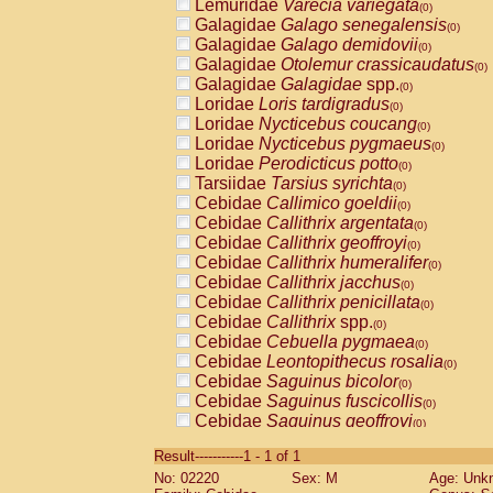
Lemuridae
Varecia variegata
(0)
Galagidae
Galago senegalensis
(0)
Galagidae
Galago demidovii
(0)
Galagidae
Otolemur crassicaudatus
(0)
Galagidae
Galagidae
spp.
(0)
Loridae
Loris tardigradus
(0)
Loridae
Nycticebus coucang
(0)
Loridae
Nycticebus pygmaeus
(0)
Loridae
Perodicticus potto
(0)
Tarsiidae
Tarsius syrichta
(0)
Cebidae
Callimico goeldii
(0)
Cebidae
Callithrix argentata
(0)
Cebidae
Callithrix geoffroyi
(0)
Cebidae
Callithrix humeralifer
(0)
Cebidae
Callithrix jacchus
(0)
Cebidae
Callithrix penicillata
(0)
Cebidae
Callithrix
spp.
(0)
Cebidae
Cebuella pygmaea
(0)
Cebidae
Leontopithecus rosalia
(0)
Cebidae
Saguinus bicolor
(0)
Cebidae
Saguinus fuscicollis
(0)
Cebidae
Saguinus geoffroyi
(0)
Cebidae
Saguinus imperator
(0)
Result-----------1 - 1 of 1
Cebidae
Saguinus labiatus
(0)
No: 02220
Sex: M
Age: Unk
Cebidae
Saguinus leucopus
(0)