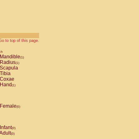
Go to top of this page.
ch
Mandible
(1)
Radius
(1)
Scapula
Tibia
Coxae
Hand
(1)
Female
(0)
Infant
(0)
Adult
(0)