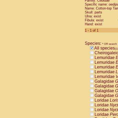
Family: Cebidae
Cebidae
Sa
Specific name:
oedip
Cebidae
Sa
Name: Cotton-top Ta
Cebidae
Sag
Skull: parts
Cebidae
Sa
Ulna: exist
Fibula: exist
Cebidae
Sag
Hand: exist
Cebidae
Sa
Cebidae
Aot
1 - 1 of 1
Cebidae
Ceb
Cebidae
Ceb
Species:
Cebidae
Ce
* OR search
All species
Cebidae
Ceb
(1)
Cheirogalei
Cebidae
Ce
Lemuridae
E
Cebidae
Sai
Lemuridae
E
Cebidae
Sai
Lemuridae
E
Atelidae
Alo
Lemuridae
L
Atelidae
Alo
Lemuridae
V
Atelidae
Alo
Galagidae
G
Atelidae
Alo
Galagidae
G
Atelidae
Ate
Galagidae
O
Atelidae
Ate
Galagidae
G
Atelidae
Ate
Loridae
Lori
Atelidae
Ate
Loridae
Nyc
Atelidae
Lag
Loridae
Nyc
Atelidae
Lag
Loridae
Pero
Pitheciidae