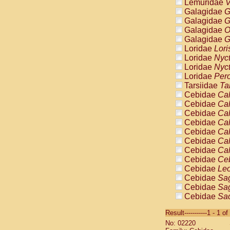
Lemuridae
V
Galagidae
G
Galagidae
G
Galagidae
O
Galagidae
G
Loridae
Lori
Loridae
Nyc
Loridae
Nyc
Loridae
Pero
Tarsiidae
Ta
Cebidae
Cal
Cebidae
Cal
Cebidae
Cal
Cebidae
Cal
Cebidae
Cal
Cebidae
Cal
Cebidae
Cal
Cebidae
Ce
Cebidae
Leo
Cebidae
Sag
Cebidae
Sag
Cebidae
Sag
Cebidae
Sag
Result-----------1 - 1 of
Cebidae
Sag
No: 02220
Cebidae
Sa