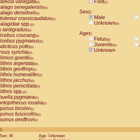
arecia variegata
Foot
(0)
(1)
alago senegalensis
(0)
Sexs:
alago demidovii
(0)
Male
tolemur crassicaudatus
(0)
Unknown
alagidae
spp.
(0)
(0)
s tardigradus
(0)
Ages:
ticebus coucang
(0)
Fetus
(0)
ticebus pygmaeus
(0)
Juvenile
(0)
dicticus potto
(0)
Unknown
rsius syrichta
(0)
limico goeldii
(0)
lithrix argentata
(0)
lithrix geoffroyi
(0)
lithrix humeralifer
(0)
lithrix jacchus
(0)
lithrix penicillata
(0)
lithrix
spp.
(0)
buella pygmaea
(0)
ntopithecus rosalia
(0)
uinus bicolor
(0)
uinus fuscicollis
(0)
uinus geoffroyi
(0)
uinus imperator
(0)
 1
uinus labiatus
(0)
Sex: M
Age: Unknown
guinus leucopus
(0)