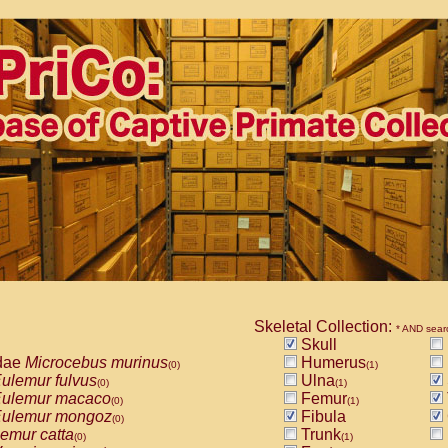
Skeletal Collection:
* AND sear
Skull
dae
Microcebus murinus
Humerus
(0)
(1)
ulemur fulvus
Ulna
(0)
(1)
ulemur macaco
Femur
(0)
(1)
ulemur mongoz
Fibula
(0)
emur catta
Trunk
(0)
(1)