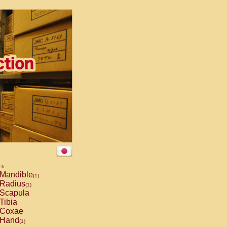
ch
Mandible
(1)
Radius
(1)
Scapula
Tibia
Coxae
Hand
(1)