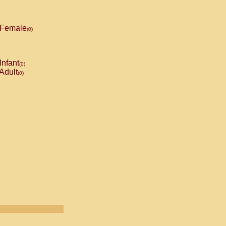
Female
(0)
Infant
(0)
Adult
(0)