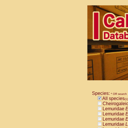
Species:
* OR search
All species
(1)
Cheirogalei
Lemuridae
E
Lemuridae
E
Lemuridae
E
Lemuridae
L