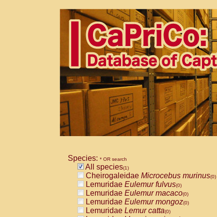
Species:
* OR search
All species
(1)
Cheirogaleidae
Microcebus murinus
(0)
Lemuridae
Eulemur fulvus
(0)
Lemuridae
Eulemur macaco
(0)
Lemuridae
Eulemur mongoz
(0)
Lemuridae
Lemur catta
(0)