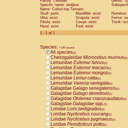
Family: Cebidae
Genus:
S
Cebidae
Saguinus midas
(0)
Specific name:
oedipus
Subspecif
Cebidae
Saguinus mystax
(0)
Name: Cotton-top Tamarin
Cebidae
Saguinus nigricollis
Skull: parts
Mandible: exist
(0)
Humerus: 
Cebidae
Saguinus oedipus
Ulna: exist
Scapula: exist
Femur: ex
(1)
Fibula: exist
Coxae: exist
Trunk: exi
Cebidae
Saguinus weddelli
(0)
Hand: exist
Foot: exist
Cebidae
Saguinus
spp.
(0)
Cebidae
Aotus trivirgatus
1 - 1 of 1
(0)
Cebidae
Cebus albifrons
(0)
Cebidae
Cebus apella
(0)
Species:
Cebidae
Cebus capucinus
* OR search
(0)
All species
Cebidae
Cebus nigrivittatus
(1)
(0)
Cheirogaleidae
Microcebus murinus
Cebidae
Cebus
spp.
(0)
(0)
Lemuridae
Eulemur fulvus
Cebidae
Saimiri boliviensis
(0)
(0)
Lemuridae
Eulemur macaco
Cebidae
Saimiri sciureus
(0)
(0)
Lemuridae
Eulemur mongoz
Atelidae
Alouatta caraya
(0)
(0)
Lemuridae
Lemur catta
Atelidae
Alouatta fusca
(0)
(0)
Lemuridae
Varecia variegata
Atelidae
Alouatta seniculus
(0)
(0)
Galagidae
Galago senegalensis
Atelidae
Alouatta
spp.
(0)
(0)
Galagidae
Galago demidovii
Atelidae
Ateles belzebuth
(0)
(0)
Galagidae
Otolemur crassicaudatus
Atelidae
Ateles geoffroyi
(0)
(0)
Galagidae
Galagidae
spp.
Atelidae
Ateles paniscus
(0)
(0)
Loridae
Loris tardigradus
Atelidae
Ateles
spp.
(0)
(0)
Loridae
Nycticebus coucang
Atelidae
Lagothrix lagothricha
(0)
(0)
Loridae
Nycticebus pygmaeus
Atelidae
Lagothrix lagothricha cana
(0)
(0)
Loridae
Perodicticus potto
Pitheciidae
Cacajao calvus rubicundu
(0)