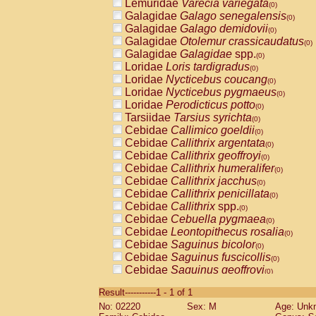
Lemuridae
Varecia variegata
(0)
Galagidae
Galago senegalensis
(0)
Galagidae
Galago demidovii
(0)
Galagidae
Otolemur crassicaudatus
(0)
Galagidae
Galagidae
spp.
(0)
Loridae
Loris tardigradus
(0)
Loridae
Nycticebus coucang
(0)
Loridae
Nycticebus pygmaeus
(0)
Loridae
Perodicticus potto
(0)
Tarsiidae
Tarsius syrichta
(0)
Cebidae
Callimico goeldii
(0)
Cebidae
Callithrix argentata
(0)
Cebidae
Callithrix geoffroyi
(0)
Cebidae
Callithrix humeralifer
(0)
Cebidae
Callithrix jacchus
(0)
Cebidae
Callithrix penicillata
(0)
Cebidae
Callithrix
spp.
(0)
Cebidae
Cebuella pygmaea
(0)
Cebidae
Leontopithecus rosalia
(0)
Cebidae
Saguinus bicolor
(0)
Cebidae
Saguinus fuscicollis
(0)
Cebidae
Saguinus geoffroyi
(0)
Cebidae
Saguinus imperator
(0)
Result-----------1 - 1 of 1
Cebidae
Saguinus labiatus
(0)
No: 02220
Sex: M
Age: Unk
Cebidae
Saguinus leucopus
(0)