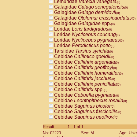
Lemuridae
Varecia variegata
(0)
Galagidae
Galago senegalensis
(0)
Galagidae
Galago demidovii
(0)
Galagidae
Otolemur crassicaudatus
(0)
Galagidae
Galagidae
spp.
(0)
Loridae
Loris tardigradus
(0)
Loridae
Nycticebus coucang
(0)
Loridae
Nycticebus pygmaeus
(0)
Loridae
Perodicticus potto
(0)
Tarsiidae
Tarsius syrichta
(0)
Cebidae
Callimico goeldii
(0)
Cebidae
Callithrix argentata
(0)
Cebidae
Callithrix geoffroyi
(0)
Cebidae
Callithrix humeralifer
(0)
Cebidae
Callithrix jacchus
(0)
Cebidae
Callithrix penicillata
(0)
Cebidae
Callithrix
spp.
(0)
Cebidae
Cebuella pygmaea
(0)
Cebidae
Leontopithecus rosalia
(0)
Cebidae
Saguinus bicolor
(0)
Cebidae
Saguinus fuscicollis
(0)
Cebidae
Saguinus geoffroyi
(0)
Cebidae
Saguinus imperator
(0)
Result-----------1 - 1 of 1
Cebidae
Saguinus labiatus
(0)
No: 02220
Sex: M
Age: Unk
Cebidae
Saguinus leucopus
(0)