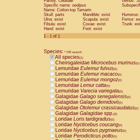
Family: Cebidae
Genus:
S
Cebidae
Saguinus midas
(0)
Specific name:
oedipus
Subspecif
Cebidae
Saguinus mystax
(0)
Name: Cotton-top Tamarin
Cebidae
Saguinus nigricollis
Skull: parts
Mandible: exist
(0)
Humerus: 
Cebidae
Saguinus oedipus
Ulna: exist
Scapula: exist
Femur: ex
(1)
Fibula: exist
Coxae: exist
Trunk: exi
Cebidae
Saguinus weddelli
(0)
Hand: exist
Foot: exist
Cebidae
Saguinus
spp.
(0)
Cebidae
Aotus trivirgatus
1 - 1 of 1
(0)
Cebidae
Cebus albifrons
(0)
Cebidae
Cebus apella
(0)
Species:
Cebidae
Cebus capucinus
* OR search
(0)
All species
Cebidae
Cebus nigrivittatus
(1)
(0)
Cheirogaleidae
Microcebus murinus
Cebidae
Cebus
spp.
(0)
(0)
Lemuridae
Eulemur fulvus
Cebidae
Saimiri boliviensis
(0)
(0)
Lemuridae
Eulemur macaco
Cebidae
Saimiri sciureus
(0)
(0)
Lemuridae
Eulemur mongoz
Atelidae
Alouatta caraya
(0)
(0)
Lemuridae
Lemur catta
Atelidae
Alouatta fusca
(0)
(0)
Lemuridae
Varecia variegata
Atelidae
Alouatta seniculus
(0)
(0)
Galagidae
Galago senegalensis
Atelidae
Alouatta
spp.
(0)
(0)
Galagidae
Galago demidovii
Atelidae
Ateles belzebuth
(0)
(0)
Galagidae
Otolemur crassicaudatus
Atelidae
Ateles geoffroyi
(0)
(0)
Galagidae
Galagidae
spp.
Atelidae
Ateles paniscus
(0)
(0)
Loridae
Loris tardigradus
Atelidae
Ateles
spp.
(0)
(0)
Loridae
Nycticebus coucang
Atelidae
Lagothrix lagothricha
(0)
(0)
Loridae
Nycticebus pygmaeus
Atelidae
Lagothrix lagothricha cana
(0)
(0)
Loridae
Perodicticus potto
Pitheciidae
Cacajao calvus rubicundu
(0)