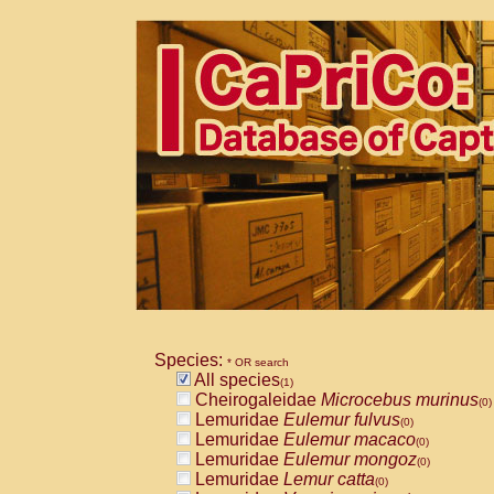
Species:
* OR search
All species
(1)
Cheirogaleidae
Microcebus murinus
(0)
Lemuridae
Eulemur fulvus
(0)
Lemuridae
Eulemur macaco
(0)
Lemuridae
Eulemur mongoz
(0)
Lemuridae
Lemur catta
(0)