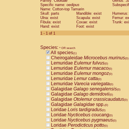
Family: Cebidae
Genus:
S
Cebidae
Saguinus midas
(0)
Specific name:
oedipus
Subspecif
Cebidae
Saguinus mystax
(0)
Name: Cotton-top Tamarin
Cebidae
Saguinus nigricollis
Skull: parts
Mandible: exist
(0)
Humerus: 
Cebidae
Saguinus oedipus
Ulna: exist
Scapula: exist
Femur: ex
(1)
Fibula: exist
Coxae: exist
Trunk: exi
Cebidae
Saguinus weddelli
(0)
Hand: exist
Foot: exist
Cebidae
Saguinus
spp.
(0)
Cebidae
Aotus trivirgatus
1 - 1 of 1
(0)
Cebidae
Cebus albifrons
(0)
Cebidae
Cebus apella
(0)
Species:
Cebidae
Cebus capucinus
* OR search
(0)
All species
Cebidae
Cebus nigrivittatus
(1)
(0)
Cheirogaleidae
Microcebus murinus
Cebidae
Cebus
spp.
(0)
(0)
Lemuridae
Eulemur fulvus
Cebidae
Saimiri boliviensis
(0)
(0)
Lemuridae
Eulemur macaco
Cebidae
Saimiri sciureus
(0)
(0)
Lemuridae
Eulemur mongoz
Atelidae
Alouatta caraya
(0)
(0)
Lemuridae
Lemur catta
Atelidae
Alouatta fusca
(0)
(0)
Lemuridae
Varecia variegata
Atelidae
Alouatta seniculus
(0)
(0)
Galagidae
Galago senegalensis
Atelidae
Alouatta
spp.
(0)
(0)
Galagidae
Galago demidovii
Atelidae
Ateles belzebuth
(0)
(0)
Galagidae
Otolemur crassicaudatus
Atelidae
Ateles geoffroyi
(0)
(0)
Galagidae
Galagidae
spp.
Atelidae
Ateles paniscus
(0)
(0)
Loridae
Loris tardigradus
Atelidae
Ateles
spp.
(0)
(0)
Loridae
Nycticebus coucang
Atelidae
Lagothrix lagothricha
(0)
(0)
Loridae
Nycticebus pygmaeus
Atelidae
Lagothrix lagothricha cana
(0)
(0)
Loridae
Perodicticus potto
Pitheciidae
Cacajao calvus rubicundu
(0)