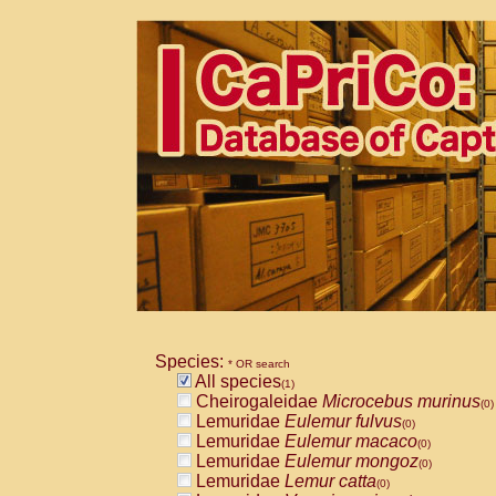
Species:
* OR search
All species
(1)
Cheirogaleidae
Microcebus murinus
(0)
Lemuridae
Eulemur fulvus
(0)
Lemuridae
Eulemur macaco
(0)
Lemuridae
Eulemur mongoz
(0)
Lemuridae
Lemur catta
(0)