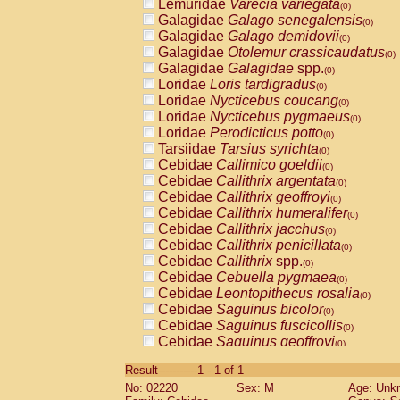
Lemuridae
Varecia variegata
(0)
Galagidae
Galago senegalensis
(0)
Galagidae
Galago demidovii
(0)
Galagidae
Otolemur crassicaudatus
(0)
Galagidae
Galagidae
spp.
(0)
Loridae
Loris tardigradus
(0)
Loridae
Nycticebus coucang
(0)
Loridae
Nycticebus pygmaeus
(0)
Loridae
Perodicticus potto
(0)
Tarsiidae
Tarsius syrichta
(0)
Cebidae
Callimico goeldii
(0)
Cebidae
Callithrix argentata
(0)
Cebidae
Callithrix geoffroyi
(0)
Cebidae
Callithrix humeralifer
(0)
Cebidae
Callithrix jacchus
(0)
Cebidae
Callithrix penicillata
(0)
Cebidae
Callithrix
spp.
(0)
Cebidae
Cebuella pygmaea
(0)
Cebidae
Leontopithecus rosalia
(0)
Cebidae
Saguinus bicolor
(0)
Cebidae
Saguinus fuscicollis
(0)
Cebidae
Saguinus geoffroyi
(0)
Cebidae
Saguinus imperator
(0)
Result-----------1 - 1 of 1
Cebidae
Saguinus labiatus
(0)
No: 02220
Sex: M
Age: Unk
Cebidae
Saguinus leucopus
(0)