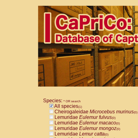
Species:
* OR search
All species
(1)
Cheirogaleidae
Microcebus murinus
(0)
Lemuridae
Eulemur fulvus
(0)
Lemuridae
Eulemur macaco
(0)
Lemuridae
Eulemur mongoz
(0)
Lemuridae
Lemur catta
(0)