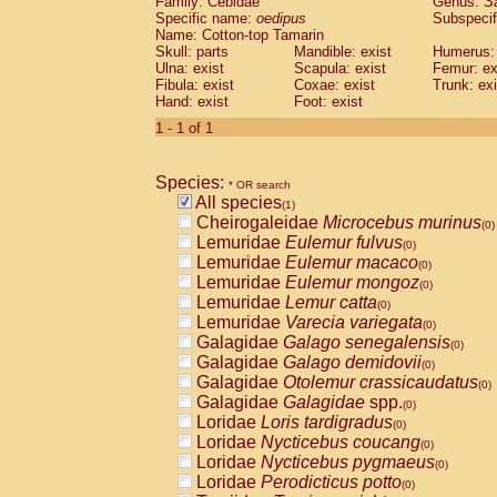
Family: Cebidae
Genus:
S
Cebidae
Saguinus midas
(0)
Specific name:
oedipus
Subspecif
Cebidae
Saguinus mystax
(0)
Name: Cotton-top Tamarin
Cebidae
Saguinus nigricollis
Skull: parts
Mandible: exist
(0)
Humerus: 
Cebidae
Saguinus oedipus
Ulna: exist
Scapula: exist
Femur: ex
(1)
Fibula: exist
Coxae: exist
Trunk: exi
Cebidae
Saguinus weddelli
(0)
Hand: exist
Foot: exist
Cebidae
Saguinus
spp.
(0)
Cebidae
Aotus trivirgatus
1 - 1 of 1
(0)
Cebidae
Cebus albifrons
(0)
Cebidae
Cebus apella
(0)
Species:
Cebidae
Cebus capucinus
* OR search
(0)
All species
Cebidae
Cebus nigrivittatus
(1)
(0)
Cheirogaleidae
Microcebus murinus
Cebidae
Cebus
spp.
(0)
(0)
Lemuridae
Eulemur fulvus
Cebidae
Saimiri boliviensis
(0)
(0)
Lemuridae
Eulemur macaco
Cebidae
Saimiri sciureus
(0)
(0)
Lemuridae
Eulemur mongoz
Atelidae
Alouatta caraya
(0)
(0)
Lemuridae
Lemur catta
Atelidae
Alouatta fusca
(0)
(0)
Lemuridae
Varecia variegata
Atelidae
Alouatta seniculus
(0)
(0)
Galagidae
Galago senegalensis
Atelidae
Alouatta
spp.
(0)
(0)
Galagidae
Galago demidovii
Atelidae
Ateles belzebuth
(0)
(0)
Galagidae
Otolemur crassicaudatus
Atelidae
Ateles geoffroyi
(0)
(0)
Galagidae
Galagidae
spp.
Atelidae
Ateles paniscus
(0)
(0)
Loridae
Loris tardigradus
Atelidae
Ateles
spp.
(0)
(0)
Loridae
Nycticebus coucang
Atelidae
Lagothrix lagothricha
(0)
(0)
Loridae
Nycticebus pygmaeus
Atelidae
Lagothrix lagothricha cana
(0)
(0)
Loridae
Perodicticus potto
Pitheciidae
Cacajao calvus rubicundu
(0)