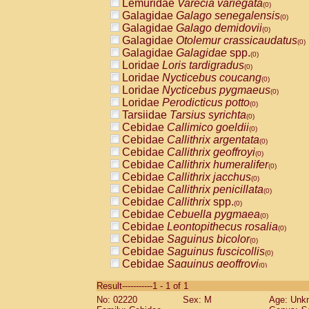
Lemuridae
Varecia variegata
(0)
Galagidae
Galago senegalensis
(0)
Galagidae
Galago demidovii
(0)
Galagidae
Otolemur crassicaudatus
(0)
Galagidae
Galagidae
spp.
(0)
Loridae
Loris tardigradus
(0)
Loridae
Nycticebus coucang
(0)
Loridae
Nycticebus pygmaeus
(0)
Loridae
Perodicticus potto
(0)
Tarsiidae
Tarsius syrichta
(0)
Cebidae
Callimico goeldii
(0)
Cebidae
Callithrix argentata
(0)
Cebidae
Callithrix geoffroyi
(0)
Cebidae
Callithrix humeralifer
(0)
Cebidae
Callithrix jacchus
(0)
Cebidae
Callithrix penicillata
(0)
Cebidae
Callithrix
spp.
(0)
Cebidae
Cebuella pygmaea
(0)
Cebidae
Leontopithecus rosalia
(0)
Cebidae
Saguinus bicolor
(0)
Cebidae
Saguinus fuscicollis
(0)
Cebidae
Saguinus geoffroyi
(0)
Cebidae
Saguinus imperator
(0)
Result-----------1 - 1 of 1
Cebidae
Saguinus labiatus
(0)
No: 02220
Sex: M
Age: Unk
Cebidae
Saguinus leucopus
(0)