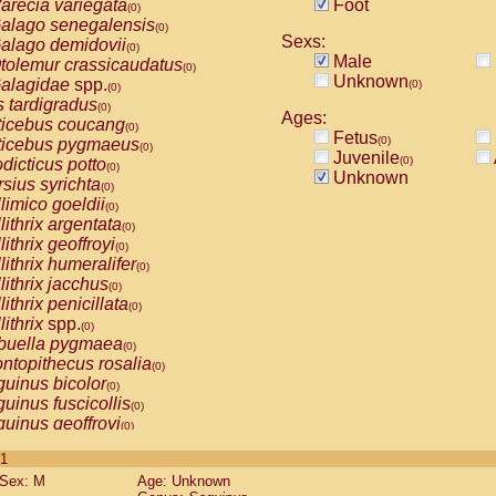
arecia variegata
Foot
(0)
alago senegalensis
(0)
Sexs:
alago demidovii
(0)
Male
tolemur crassicaudatus
(0)
Unknown
alagidae
spp.
(0)
(0)
s tardigradus
(0)
Ages:
ticebus coucang
(0)
Fetus
(0)
ticebus pygmaeus
(0)
Juvenile
(0)
dicticus potto
(0)
Unknown
rsius syrichta
(0)
limico goeldii
(0)
lithrix argentata
(0)
lithrix geoffroyi
(0)
lithrix humeralifer
(0)
lithrix jacchus
(0)
lithrix penicillata
(0)
lithrix
spp.
(0)
buella pygmaea
(0)
ntopithecus rosalia
(0)
uinus bicolor
(0)
uinus fuscicollis
(0)
uinus geoffroyi
(0)
uinus imperator
(0)
 1
uinus labiatus
(0)
Sex: M
Age: Unknown
guinus leucopus
(0)