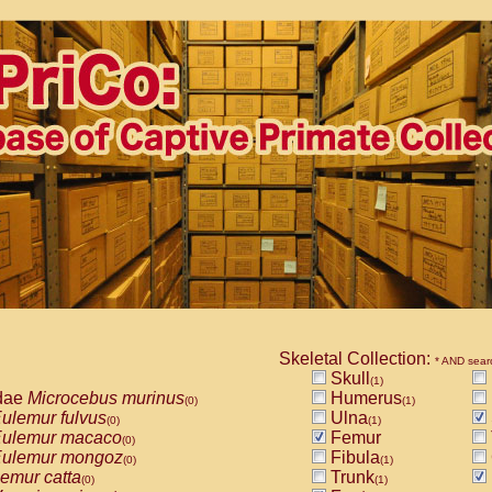
Skeletal Collection:
* AND sear
Skull
(1)
dae
Microcebus murinus
Humerus
(0)
(1)
ulemur fulvus
Ulna
(0)
(1)
ulemur macaco
Femur
(0)
ulemur mongoz
Fibula
(0)
(1)
emur catta
Trunk
(0)
(1)