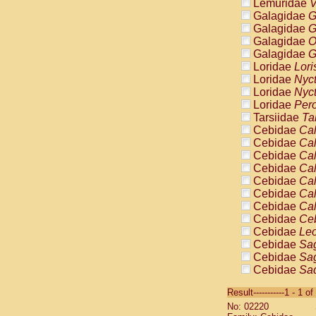
Lemuridae
V
Galagidae
G
Galagidae
G
Galagidae
O
Galagidae
G
Loridae
Lori
Loridae
Nyc
Loridae
Nyc
Loridae
Pero
Tarsiidae
Ta
Cebidae
Cal
Cebidae
Cal
Cebidae
Cal
Cebidae
Cal
Cebidae
Cal
Cebidae
Cal
Cebidae
Cal
Cebidae
Ce
Cebidae
Leo
Cebidae
Sag
Cebidae
Sag
Cebidae
Sag
Cebidae
Sag
Result-----------1 - 1 of
Cebidae
Sag
No: 02220
Cebidae
Sa