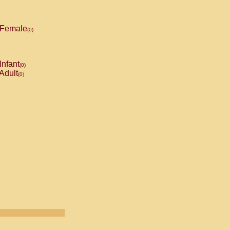
Female
(0)
Infant
(0)
Adult
(0)