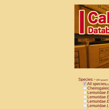
Species:
* OR search
All species
(1)
Cheirogalei
Lemuridae
E
Lemuridae
E
Lemuridae
E
Lemuridae
L