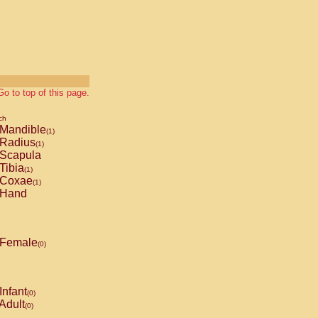
Go to top of this page.
ch
Mandible
(1)
Radius
(1)
Scapula
Tibia
(1)
Coxae
(1)
Hand
Female
(0)
Infant
(0)
Adult
(0)