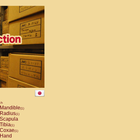
ch
Mandible
(1)
Radius
(1)
Scapula
Tibia
(1)
Coxae
(1)
Hand