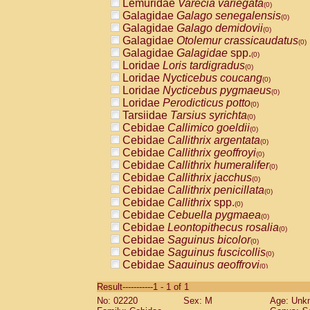
Lemuridae
Varecia variegata
(0)
Galagidae
Galago senegalensis
(0)
Galagidae
Galago demidovii
(0)
Galagidae
Otolemur crassicaudatus
(0)
Galagidae
Galagidae
spp.
(0)
Loridae
Loris tardigradus
(0)
Loridae
Nycticebus coucang
(0)
Loridae
Nycticebus pygmaeus
(0)
Loridae
Perodicticus potto
(0)
Tarsiidae
Tarsius syrichta
(0)
Cebidae
Callimico goeldii
(0)
Cebidae
Callithrix argentata
(0)
Cebidae
Callithrix geoffroyi
(0)
Cebidae
Callithrix humeralifer
(0)
Cebidae
Callithrix jacchus
(0)
Cebidae
Callithrix penicillata
(0)
Cebidae
Callithrix
spp.
(0)
Cebidae
Cebuella pygmaea
(0)
Cebidae
Leontopithecus rosalia
(0)
Cebidae
Saguinus bicolor
(0)
Cebidae
Saguinus fuscicollis
(0)
Cebidae
Saguinus geoffroyi
(0)
Cebidae
Saguinus imperator
(0)
Result-----------1 - 1 of 1
Cebidae
Saguinus labiatus
(0)
No: 02220
Sex: M
Age: Unk
Cebidae
Saguinus leucopus
(0)