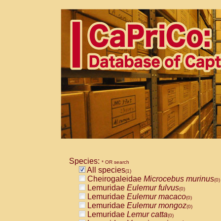
Species:
* OR search
All species
(1)
Cheirogaleidae
Microcebus murinus
(0)
Lemuridae
Eulemur fulvus
(0)
Lemuridae
Eulemur macaco
(0)
Lemuridae
Eulemur mongoz
(0)
Lemuridae
Lemur catta
(0)