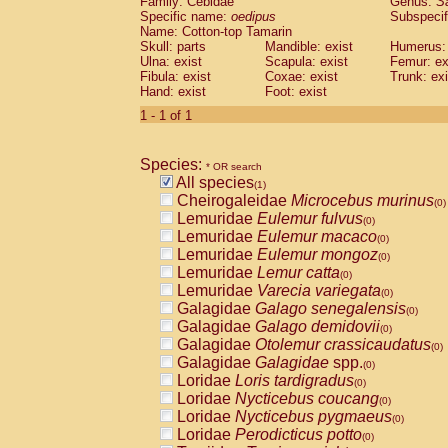
Family: Cebidae
Genus:
S
Cebidae
Saguinus midas
(0)
Specific name:
oedipus
Subspecif
Cebidae
Saguinus mystax
(0)
Name: Cotton-top Tamarin
Cebidae
Saguinus nigricollis
Skull: parts
Mandible: exist
(0)
Humerus: 
Cebidae
Saguinus oedipus
Ulna: exist
Scapula: exist
Femur: ex
(1)
Fibula: exist
Coxae: exist
Trunk: exi
Cebidae
Saguinus weddelli
(0)
Hand: exist
Foot: exist
Cebidae
Saguinus
spp.
(0)
Cebidae
Aotus trivirgatus
1 - 1 of 1
(0)
Cebidae
Cebus albifrons
(0)
Cebidae
Cebus apella
(0)
Species:
Cebidae
Cebus capucinus
* OR search
(0)
All species
Cebidae
Cebus nigrivittatus
(1)
(0)
Cheirogaleidae
Microcebus murinus
Cebidae
Cebus
spp.
(0)
(0)
Lemuridae
Eulemur fulvus
Cebidae
Saimiri boliviensis
(0)
(0)
Lemuridae
Eulemur macaco
Cebidae
Saimiri sciureus
(0)
(0)
Lemuridae
Eulemur mongoz
Atelidae
Alouatta caraya
(0)
(0)
Lemuridae
Lemur catta
Atelidae
Alouatta fusca
(0)
(0)
Lemuridae
Varecia variegata
Atelidae
Alouatta seniculus
(0)
(0)
Galagidae
Galago senegalensis
Atelidae
Alouatta
spp.
(0)
(0)
Galagidae
Galago demidovii
Atelidae
Ateles belzebuth
(0)
(0)
Galagidae
Otolemur crassicaudatus
Atelidae
Ateles geoffroyi
(0)
(0)
Galagidae
Galagidae
spp.
Atelidae
Ateles paniscus
(0)
(0)
Loridae
Loris tardigradus
Atelidae
Ateles
spp.
(0)
(0)
Loridae
Nycticebus coucang
Atelidae
Lagothrix lagothricha
(0)
(0)
Loridae
Nycticebus pygmaeus
Atelidae
Lagothrix lagothricha cana
(0)
(0)
Loridae
Perodicticus potto
Pitheciidae
Cacajao calvus rubicundu
(0)