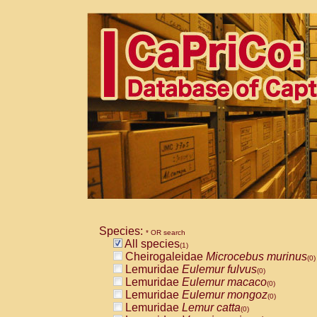
Species:
* OR search
All species
(1)
Cheirogaleidae
Microcebus murinus
(0)
Lemuridae
Eulemur fulvus
(0)
Lemuridae
Eulemur macaco
(0)
Lemuridae
Eulemur mongoz
(0)
Lemuridae
Lemur catta
(0)