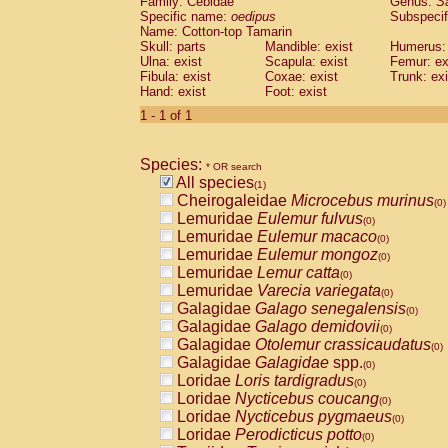
Family: Cebidae
Genus:
S
Cebidae
Saguinus midas
(0)
Specific name:
oedipus
Subspecif
Cebidae
Saguinus mystax
(0)
Name: Cotton-top Tamarin
Cebidae
Saguinus nigricollis
Skull: parts
Mandible: exist
(0)
Humerus: 
Cebidae
Saguinus oedipus
Ulna: exist
Scapula: exist
Femur: ex
(1)
Fibula: exist
Coxae: exist
Trunk: exi
Cebidae
Saguinus weddelli
(0)
Hand: exist
Foot: exist
Cebidae
Saguinus
spp.
(0)
Cebidae
Aotus trivirgatus
1 - 1 of 1
(0)
Cebidae
Cebus albifrons
(0)
Cebidae
Cebus apella
(0)
Species:
Cebidae
Cebus capucinus
* OR search
(0)
All species
Cebidae
Cebus nigrivittatus
(1)
(0)
Cheirogaleidae
Microcebus murinus
Cebidae
Cebus
spp.
(0)
(0)
Lemuridae
Eulemur fulvus
Cebidae
Saimiri boliviensis
(0)
(0)
Lemuridae
Eulemur macaco
Cebidae
Saimiri sciureus
(0)
(0)
Lemuridae
Eulemur mongoz
Atelidae
Alouatta caraya
(0)
(0)
Lemuridae
Lemur catta
Atelidae
Alouatta fusca
(0)
(0)
Lemuridae
Varecia variegata
Atelidae
Alouatta seniculus
(0)
(0)
Galagidae
Galago senegalensis
Atelidae
Alouatta
spp.
(0)
(0)
Galagidae
Galago demidovii
Atelidae
Ateles belzebuth
(0)
(0)
Galagidae
Otolemur crassicaudatus
Atelidae
Ateles geoffroyi
(0)
(0)
Galagidae
Galagidae
spp.
Atelidae
Ateles paniscus
(0)
(0)
Loridae
Loris tardigradus
Atelidae
Ateles
spp.
(0)
(0)
Loridae
Nycticebus coucang
Atelidae
Lagothrix lagothricha
(0)
(0)
Loridae
Nycticebus pygmaeus
Atelidae
Lagothrix lagothricha cana
(0)
(0)
Loridae
Perodicticus potto
Pitheciidae
Cacajao calvus rubicundu
(0)