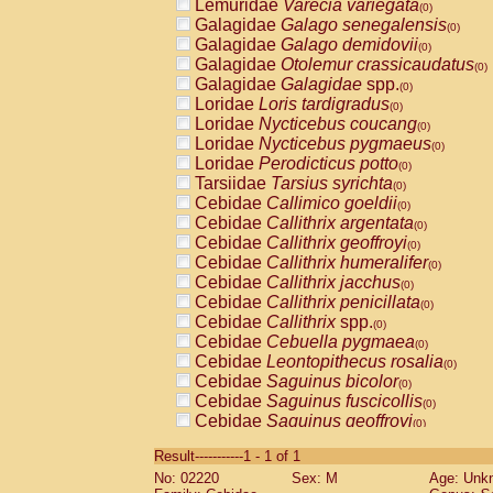
Lemuridae
Varecia variegata
(0)
Galagidae
Galago senegalensis
(0)
Galagidae
Galago demidovii
(0)
Galagidae
Otolemur crassicaudatus
(0)
Galagidae
Galagidae
spp.
(0)
Loridae
Loris tardigradus
(0)
Loridae
Nycticebus coucang
(0)
Loridae
Nycticebus pygmaeus
(0)
Loridae
Perodicticus potto
(0)
Tarsiidae
Tarsius syrichta
(0)
Cebidae
Callimico goeldii
(0)
Cebidae
Callithrix argentata
(0)
Cebidae
Callithrix geoffroyi
(0)
Cebidae
Callithrix humeralifer
(0)
Cebidae
Callithrix jacchus
(0)
Cebidae
Callithrix penicillata
(0)
Cebidae
Callithrix
spp.
(0)
Cebidae
Cebuella pygmaea
(0)
Cebidae
Leontopithecus rosalia
(0)
Cebidae
Saguinus bicolor
(0)
Cebidae
Saguinus fuscicollis
(0)
Cebidae
Saguinus geoffroyi
(0)
Cebidae
Saguinus imperator
(0)
Result-----------1 - 1 of 1
Cebidae
Saguinus labiatus
(0)
No: 02220
Sex: M
Age: Unk
Cebidae
Saguinus leucopus
(0)