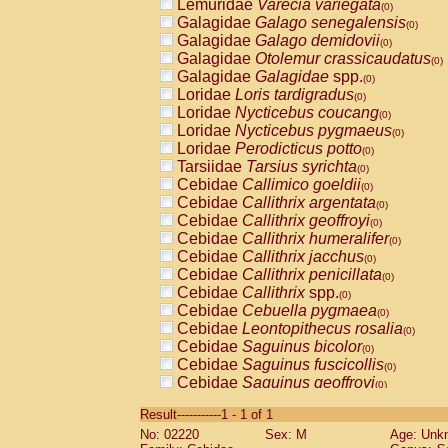
Lemuridae
Varecia variegata
(0)
Galagidae
Galago senegalensis
(0)
Galagidae
Galago demidovii
(0)
Galagidae
Otolemur crassicaudatus
(0)
Galagidae
Galagidae
spp.
(0)
Loridae
Loris tardigradus
(0)
Loridae
Nycticebus coucang
(0)
Loridae
Nycticebus pygmaeus
(0)
Loridae
Perodicticus potto
(0)
Tarsiidae
Tarsius syrichta
(0)
Cebidae
Callimico goeldii
(0)
Cebidae
Callithrix argentata
(0)
Cebidae
Callithrix geoffroyi
(0)
Cebidae
Callithrix humeralifer
(0)
Cebidae
Callithrix jacchus
(0)
Cebidae
Callithrix penicillata
(0)
Cebidae
Callithrix
spp.
(0)
Cebidae
Cebuella pygmaea
(0)
Cebidae
Leontopithecus rosalia
(0)
Cebidae
Saguinus bicolor
(0)
Cebidae
Saguinus fuscicollis
(0)
Cebidae
Saguinus geoffroyi
(0)
Cebidae
Saguinus imperator
(0)
Result-----------1 - 1 of 1
Cebidae
Saguinus labiatus
(0)
No: 02220
Sex: M
Age: Unk
Cebidae
Saguinus leucopus
(0)