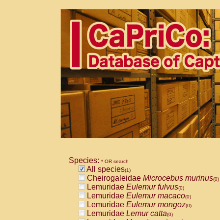
Species:
* OR search
All species
(1)
Cheirogaleidae
Microcebus murinus
(0)
Lemuridae
Eulemur fulvus
(0)
Lemuridae
Eulemur macaco
(0)
Lemuridae
Eulemur mongoz
(0)
Lemuridae
Lemur catta
(0)