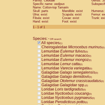
Family: Cebidae
Genus:
S
Cebidae
Saguinus midas
(0)
Specific name:
oedipus
Subspecif
Cebidae
Saguinus mystax
(0)
Name: Cotton-top Tamarin
Cebidae
Saguinus nigricollis
Skull: parts
Mandible: exist
(0)
Humerus: 
Cebidae
Saguinus oedipus
Ulna: exist
Scapula: exist
Femur: ex
(1)
Fibula: exist
Coxae: exist
Trunk: exi
Cebidae
Saguinus weddelli
(0)
Hand: exist
Foot: exist
Cebidae
Saguinus
spp.
(0)
Cebidae
Aotus trivirgatus
1 - 1 of 1
(0)
Cebidae
Cebus albifrons
(0)
Cebidae
Cebus apella
(0)
Species:
Cebidae
Cebus capucinus
* OR search
(0)
All species
Cebidae
Cebus nigrivittatus
(1)
(0)
Cheirogaleidae
Microcebus murinus
Cebidae
Cebus
spp.
(0)
(0)
Lemuridae
Eulemur fulvus
Cebidae
Saimiri boliviensis
(0)
(0)
Lemuridae
Eulemur macaco
Cebidae
Saimiri sciureus
(0)
(0)
Lemuridae
Eulemur mongoz
Atelidae
Alouatta caraya
(0)
(0)
Lemuridae
Lemur catta
Atelidae
Alouatta fusca
(0)
(0)
Lemuridae
Varecia variegata
Atelidae
Alouatta seniculus
(0)
(0)
Galagidae
Galago senegalensis
Atelidae
Alouatta
spp.
(0)
(0)
Galagidae
Galago demidovii
Atelidae
Ateles belzebuth
(0)
(0)
Galagidae
Otolemur crassicaudatus
Atelidae
Ateles geoffroyi
(0)
(0)
Galagidae
Galagidae
spp.
Atelidae
Ateles paniscus
(0)
(0)
Loridae
Loris tardigradus
Atelidae
Ateles
spp.
(0)
(0)
Loridae
Nycticebus coucang
Atelidae
Lagothrix lagothricha
(0)
(0)
Loridae
Nycticebus pygmaeus
Atelidae
Lagothrix lagothricha cana
(0)
(0)
Loridae
Perodicticus potto
Pitheciidae
Cacajao calvus rubicundu
(0)