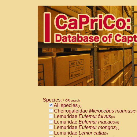
Species:
* OR search
All species
(1)
Cheirogaleidae
Microcebus murinus
(0)
Lemuridae
Eulemur fulvus
(0)
Lemuridae
Eulemur macaco
(0)
Lemuridae
Eulemur mongoz
(0)
Lemuridae
Lemur catta
(0)