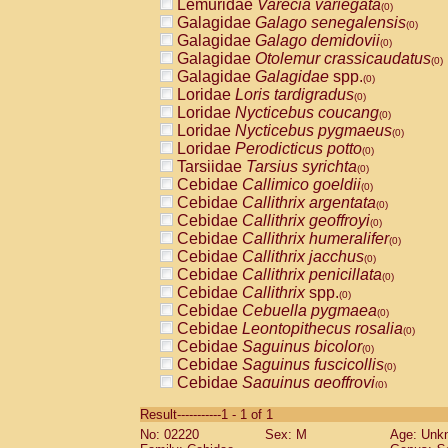
Lemuridae
Varecia variegata
(0)
Galagidae
Galago senegalensis
(0)
Galagidae
Galago demidovii
(0)
Galagidae
Otolemur crassicaudatus
(0)
Galagidae
Galagidae
spp.
(0)
Loridae
Loris tardigradus
(0)
Loridae
Nycticebus coucang
(0)
Loridae
Nycticebus pygmaeus
(0)
Loridae
Perodicticus potto
(0)
Tarsiidae
Tarsius syrichta
(0)
Cebidae
Callimico goeldii
(0)
Cebidae
Callithrix argentata
(0)
Cebidae
Callithrix geoffroyi
(0)
Cebidae
Callithrix humeralifer
(0)
Cebidae
Callithrix jacchus
(0)
Cebidae
Callithrix penicillata
(0)
Cebidae
Callithrix
spp.
(0)
Cebidae
Cebuella pygmaea
(0)
Cebidae
Leontopithecus rosalia
(0)
Cebidae
Saguinus bicolor
(0)
Cebidae
Saguinus fuscicollis
(0)
Cebidae
Saguinus geoffroyi
(0)
Cebidae
Saguinus imperator
(0)
Result-----------1 - 1 of 1
Cebidae
Saguinus labiatus
(0)
No: 02220
Sex: M
Age: Unk
Cebidae
Saguinus leucopus
(0)