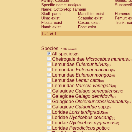
Family: Cebidae
Genus:
S
Cebidae
Saguinus midas
(0)
Specific name:
oedipus
Subspecif
Cebidae
Saguinus mystax
(0)
Name: Cotton-top Tamarin
Cebidae
Saguinus nigricollis
Skull: parts
Mandible: exist
(0)
Humerus: 
Cebidae
Saguinus oedipus
Ulna: exist
Scapula: exist
Femur: ex
(1)
Fibula: exist
Coxae: exist
Trunk: exi
Cebidae
Saguinus weddelli
(0)
Hand: exist
Foot: exist
Cebidae
Saguinus
spp.
(0)
Cebidae
Aotus trivirgatus
1 - 1 of 1
(0)
Cebidae
Cebus albifrons
(0)
Cebidae
Cebus apella
(0)
Species:
Cebidae
Cebus capucinus
* OR search
(0)
All species
Cebidae
Cebus nigrivittatus
(1)
(0)
Cheirogaleidae
Microcebus murinus
Cebidae
Cebus
spp.
(0)
(0)
Lemuridae
Eulemur fulvus
Cebidae
Saimiri boliviensis
(0)
(0)
Lemuridae
Eulemur macaco
Cebidae
Saimiri sciureus
(0)
(0)
Lemuridae
Eulemur mongoz
Atelidae
Alouatta caraya
(0)
(0)
Lemuridae
Lemur catta
Atelidae
Alouatta fusca
(0)
(0)
Lemuridae
Varecia variegata
Atelidae
Alouatta seniculus
(0)
(0)
Galagidae
Galago senegalensis
Atelidae
Alouatta
spp.
(0)
(0)
Galagidae
Galago demidovii
Atelidae
Ateles belzebuth
(0)
(0)
Galagidae
Otolemur crassicaudatus
Atelidae
Ateles geoffroyi
(0)
(0)
Galagidae
Galagidae
spp.
Atelidae
Ateles paniscus
(0)
(0)
Loridae
Loris tardigradus
Atelidae
Ateles
spp.
(0)
(0)
Loridae
Nycticebus coucang
Atelidae
Lagothrix lagothricha
(0)
(0)
Loridae
Nycticebus pygmaeus
Atelidae
Lagothrix lagothricha cana
(0)
(0)
Loridae
Perodicticus potto
Pitheciidae
Cacajao calvus rubicundu
(0)